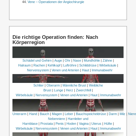
Vene – Operationen der Angiochirurgie
Die richtige Operation finden: Nach
Körperregion
Schädel und Gehirn
|
Auge
|
Ohr
|
Nase
|
Mundhöhle
|
Zähne
|
Halraum
|
Rachen
|
Kehlkopf
|
Luftröhre
|
Schilddrüse
|
Wirbelsäule
|
Nervensystem
|
Venen und Arterien
|
Haut
|
Immunabwehr
Schlter
|
Oberarm
|
Männliche Brust
|
Weibliche
Brust
|
Lunge
|
Herz
|
Zwerchfell
|
Wirbelsäule
|
Nervensystem
|
Venen und Arterien
|
Haut
|
Immunabwehr
Unterarm
|
Hand
|
Bauch
|
Magen
|
Leber
|
Bauchspeicheldrüse
|
Darm
|
Milz
|
Nier
Nebenniere
|
Harnleiter und
Harnblase
|
Prostata
|
Penis
|
Hoden
|
Vagina
|
Uterus
|
Hüfte
|
Wirbelsäule
|
Nervensystem
|
Venen und Arterien
|
Haut
|
Immunabwehr