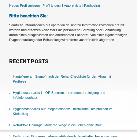
Neues Profil anlegen |
Profil ändern |
Autorenliste |
Fachbeirat
Bitte beachten Sie:
Sämtliche Informationen auf operation.de sind zu Informationszwecken erstellt
worden und ersetzen keinesfalls die persönliche Beratung oder Behandlung
durch einen ausgebildeten und anerkannten Facharzt. Von einer eigenständigen
Diagnosestellung oder Behandlung wird hiermit ausdrücklich abgeraten.
RECENT POSTS
Hautpflege am Stumpf nach der Reha: Checkliste für den Alltag mit
Prothese
Hygienestandards im OP-Zentrum: Instrumentenreinigung und
Infektionsschutz
Hygienestandards auf Pflegestationen: Thermische Desinfektion im
Klinikalltag
Refraktive Chirurgie: Moderne Wege in ein Leben ohne Brille
Endlich frei: Ein neues Lebensgefühl durch dauerhafte Haarentfernung