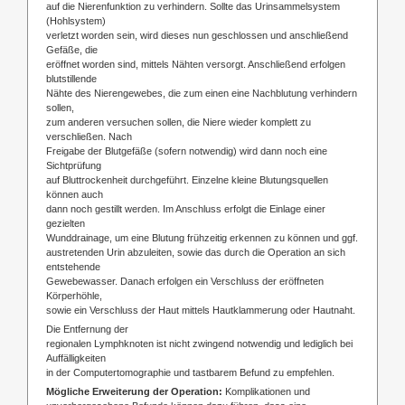
auf die Nierenfunktion zu verhindern. Sollte das Urinsammelsystem
(Hohlsystem)
verletzt worden sein, wird dieses nun geschlossen und anschließend
Gefäße, die
eröffnet worden sind, mittels Nähten versorgt. Anschließend erfolgen
blutstillende
Nähte des Nierengewebes, die zum einen eine Nachblutung verhindern
sollen,
zum anderen versuchen sollen, die Niere wieder komplett zu
verschließen. Nach
Freigabe der Blutgefäße (sofern notwendig) wird dann noch eine
Sichtprüfung
auf Bluttrockenheit durchgeführt. Einzelne kleine Blutungsquellen
können auch
dann noch gestillt werden. Im Anschluss erfolgt die Einlage einer
gezielten
Wunddrainage, um eine Blutung frühzeitig erkennen zu können und ggf.
austretenden Urin abzuleiten, sowie das durch die Operation an sich
entstehende
Gewebewasser. Danach erfolgen ein Verschluss der eröffneten
Körperhöhle,
sowie ein Verschluss der Haut mittels Hautklammerung oder Hautnaht.
Die Entfernung der
regionalen Lymphknoten ist nicht zwingend notwendig und lediglich bei
Auffälligkeiten
in der Computertomographie und tastbarem Befund zu empfehlen.
Mögliche Erweiterung der Operation:
Komplikationen und