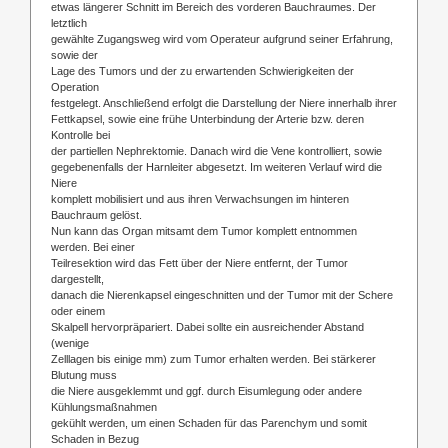
etwas längerer Schnitt im Bereich des vorderen Bauchraumes. Der
letztlich
gewählte Zugangsweg wird vom Operateur aufgrund seiner Erfahrung,
sowie der
Lage des Tumors und der zu erwartenden Schwierigkeiten der
Operation
festgelegt. Anschließend erfolgt die Darstellung der Niere innerhalb ihrer
Fettkapsel, sowie eine frühe Unterbindung der Arterie bzw. deren
Kontrolle bei
der partiellen Nephrektomie. Danach wird die Vene kontrolliert, sowie
gegebenenfalls der Harnleiter abgesetzt. Im weiteren Verlauf wird die
Niere
komplett mobilisiert und aus ihren Verwachsungen im hinteren
Bauchraum gelöst.
Nun kann das Organ mitsamt dem Tumor komplett entnommen
werden. Bei einer
Teilresektion wird das Fett über der Niere entfernt, der Tumor
dargestellt,
danach die Nierenkapsel eingeschnitten und der Tumor mit der Schere
oder einem
Skalpell hervorpräpariert. Dabei sollte ein ausreichender Abstand
(wenige
Zelllagen bis einige mm) zum Tumor erhalten werden. Bei stärkerer
Blutung muss
die Niere ausgeklemmt und ggf. durch Eisumlegung oder andere
Kühlungsmaßnahmen
gekühlt werden, um einen Schaden für das Parenchym und somit
Schaden in Bezug