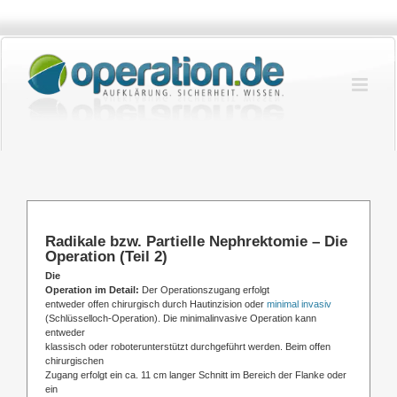
Zum
Inhalt
springen
Radikale bzw. Partielle Nephrektomie – Die
Operation (Teil 2)
Die
Operation im Detail:
Der Operationszugang erfolgt
entweder offen chirurgisch durch Hautinzision oder
minimal invasiv
(Schlüsselloch-Operation). Die minimalinvasive Operation kann
entweder
klassisch oder roboterunterstützt durchgeführt werden. Beim offen
chirurgischen
Zugang erfolgt ein ca. 11 cm langer Schnitt im Bereich der Flanke oder
ein