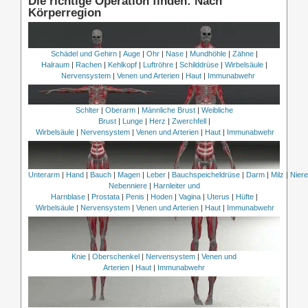
Die richtige Operation finden: Nach
Körperregion
Schädel und Gehirn
|
Auge
|
Ohr
|
Nase
|
Mundhöhle
|
Zähne
|
Halraum
|
Rachen
|
Kehlkopf
|
Luftröhre
|
Schilddrüse
|
Wirbelsäule
|
Nervensystem
|
Venen und Arterien
|
Haut
|
Immunabwehr
Schlter
|
Oberarm
|
Männliche Brust
|
Weibliche
Brust
|
Lunge
|
Herz
|
Zwerchfell
|
Wirbelsäule
|
Nervensystem
|
Venen und Arterien
|
Haut
|
Immunabwehr
Unterarm
|
Hand
|
Bauch
|
Magen
|
Leber
|
Bauchspeicheldrüse
|
Darm
|
Milz
|
Nier
Nebenniere
|
Harnleiter und
Harnblase
|
Prostata
|
Penis
|
Hoden
|
Vagina
|
Uterus
|
Hüfte
|
Wirbelsäule
|
Nervensystem
|
Venen und Arterien
|
Haut
|
Immunabwehr
Knie
|
Oberschenkel
|
Nervensystem
|
Venen und
Arterien
|
Haut
|
Immunabwehr