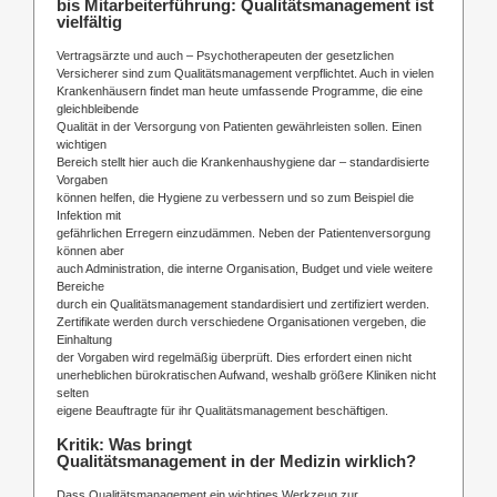
bis Mitarbeiterführung: Qualitätsmanagement ist
vielfältig
Vertragsärzte und auch – Psychotherapeuten der gesetzlichen
Versicherer sind zum Qualitätsmanagement verpflichtet. Auch in vielen
Krankenhäusern findet man heute umfassende Programme, die eine
gleichbleibende
Qualität in der Versorgung von Patienten gewährleisten sollen. Einen
wichtigen
Bereich stellt hier auch die Krankenhaushygiene dar – standardisierte
Vorgaben
können helfen, die Hygiene zu verbessern und so zum Beispiel die
Infektion mit
gefährlichen Erregern einzudämmen. Neben der Patientenversorgung
können aber
auch Administration, die interne Organisation, Budget und viele weitere
Bereiche
durch ein Qualitätsmanagement standardisiert und zertifiziert werden.
Zertifikate werden durch verschiedene Organisationen vergeben, die
Einhaltung
der Vorgaben wird regelmäßig überprüft. Dies erfordert einen nicht
unerheblichen bürokratischen Aufwand, weshalb größere Kliniken nicht
selten
eigene Beauftragte für ihr Qualitätsmanagement beschäftigen.
Kritik: Was bringt
Qualitätsmanagement in der Medizin wirklich?
Dass Qualitätsmanagement ein wichtiges Werkzeug zur