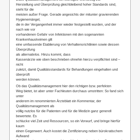
Herstellung und Überprüfung gleichbleibend hoher Standards sind,
steht für die
meisten außer Frage. Gerade angesichts der mitunter gravierenden
Hygienemängel,
die in der Vergangenheit immer wieder festgestellt wurden, und der
nach wie vor
vorhandenen Gefahr von Infektionen mit den sogenannten
Krankenhauskeimen gilt
eine umfassende Etablierung von Verhaltensrichtlinien sowie dessen
Überprüfung
als alternativlos. Hinzu kommt, dass
Kassenärzte wie oben beschrieben ohnehin hierzu verpflichtet sind –
nicht
zuletzt, damit Qualitätsstandards für Behandlungen eingehalten und
überprüft
werden können.
Ob das Qualitätsmanagement hier den richtigen bzw. perfekten
Weg bietet, ist aber unter Fachleuten durchaus umstritten: So fand sich
unter
anderem im renommierten Ärzteblatt ein Kommentar, der
Qualitätsmanagement als
völlig nutzlos für die Patienten und für die Medizin ganz generell
bewertete. Es
schlucke viel Zeit und Ressourcen, so ein Vorwurf, und bringe hierfür
kaum
einen Gegenwert. Auch kostet die Zertifizierung neben bürokratischem
Aufwand