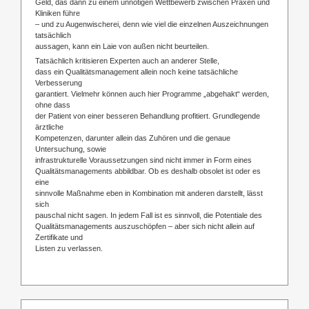
Geld, das dann zu einem unnötigen Wettbewerb zwischen Praxen und
Kliniken führe
– und zu Augenwischerei, denn wie viel die einzelnen Auszeichnungen
tatsächlich
aussagen, kann ein Laie von außen nicht beurteilen.
Tatsächlich kritisieren Experten auch an anderer Stelle,
dass ein Qualitätsmanagement allein noch keine tatsächliche
Verbesserung
garantiert. Vielmehr können auch hier Programme „abgehakt“ werden,
ohne dass
der Patient von einer besseren Behandlung profitiert. Grundlegende
ärztliche
Kompetenzen, darunter allein das Zuhören und die genaue
Untersuchung, sowie
infrastrukturelle Voraussetzungen sind nicht immer in Form eines
Qualitätsmanagements abbildbar. Ob es deshalb obsolet ist oder es
eine
sinnvolle Maßnahme eben in Kombination mit anderen darstellt, lässt
sich
pauschal nicht sagen. In jedem Fall ist es sinnvoll, die Potentiale des
Qualitätsmanagements auszuschöpfen – aber sich nicht allein auf
Zertifikate und
Listen zu verlassen.