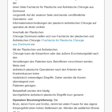
der
einen Seite Fachärzte für Plastische und Ästhetische Chirurgie aus
Dortmund
vorgestellt. Auf der anderen Seite sind bereits veröffentlichte
Operations- und
Informationsbeschreibungen der plastisch-ästhetischen Chirurgie auf
operation.de direkt verlinkt.
Innerhalb der Plastischen
Chirurgie Dortmund stellen sich nun Fachärzte der plastischen und
Ästhetischen Chirurgie /
Fachärzte für Plastische Chirurgie
aus Dortmund
vor.
Mit der Plastischen und Ästhetischen
Chirurgie kann die Körperform oder das äußere Erscheinungsbild nach
den
Vorstellungen des Patienten bzw. Betroffenen verschönert werden.
Meist sind
ästhetisch-plastische Operationen nach den Kriterien der
Krankenkassen keine
medizinisch notwendigen Eingriffe. Daher werden die Kosten
überwiegend vom
Patienten getragen.
Beispielhaft werden drei häufig
durchgeführte ästhetisch plastische Eingriffe kurz genannt.
Operation Brustvergrößerung:
Die
Brust, deren Form und Größe, nimmt bei vielen Frauen für das eigene
Körpergefühl einen hohen Stellenwert ein. Werden die weiblichen Brüste
als zu