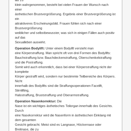
klein wahrgenommen, besteht bei vielen Frauen der Wunsch nach
einer
ästhetischen Brustvergrößerung. Ergebnis einer Brustvergrößerung ist
ein
attraktiveres Erscheinungsbild. Frauen fühlen sich nach einer
Brustvergrößerung
weiblicher und selbstbewusster, was sich in einigen Fällen auch positiv
auf das
Sexualleben auswirkt.
Operation Bodylift:
Unter einem Bodylift versteht man
eine Körperstraffung. Man spricht oft von drei Formen des Bodylifts:
Bauchstraffung bzw. Bauchdeckenstraffung, Oberschenkelstraffung
und die Postraffung.
Somit wird auch erkenntlich, dass bei einer Körperstraffung nicht der
komplette
Körper gestrafft wird, sondern nur bestimmte Teilbereiche des Körpers.
Nicht
innerhalb des Bodylifts sind die Straffungsoperationen Facelift,
Stirnlifting,
Halsstraffung, Bruststraffung und Oberarmstraffung.
Operation Nasenkorrektur:
Die
Nase ist ein wichtiges ästhetisches Teilorgan innerhalb des Gesichts.
Durch
eine Nasekorrektur wird die Nasenform in ästhetischen Einklang mit
dem gesamten
Gesicht gebracht. Meist sind es Langnase, Höckernase oder
Breitnase, die zu