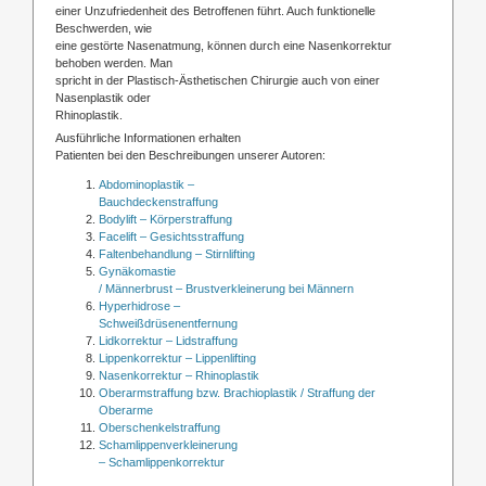
einer Unzufriedenheit des Betroffenen führt. Auch funktionelle
Beschwerden, wie
eine gestörte Nasenatmung, können durch eine Nasenkorrektur
behoben werden. Man
spricht in der Plastisch-Ästhetischen Chirurgie auch von einer
Nasenplastik oder
Rhinoplastik.
Ausführliche Informationen erhalten
Patienten bei den Beschreibungen unserer Autoren:
Abdominoplastik –
Bauchdeckenstraffung
Bodylift – Körperstraffung
Facelift – Gesichtsstraffung
Faltenbehandlung – Stirnlifting
Gynäkomastie
/ Männerbrust – Brustverkleinerung bei Männern
Hyperhidrose –
Schweißdrüsenentfernung
Lidkorrektur – Lidstraffung
Lippenkorrektur – Lippenlifting
Nasenkorrektur – Rhinoplastik
Oberarmstraffung bzw. Brachioplastik / Straffung der
Oberarme
Oberschenkelstraffung
Schamlippenverkleinerung
– Schamlippenkorrektur