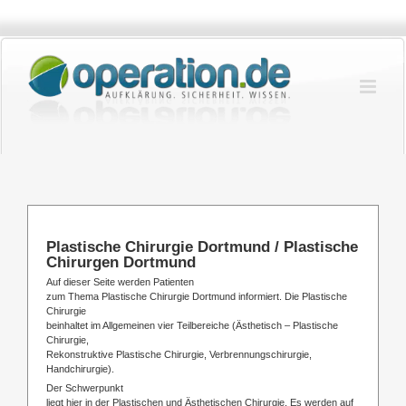
Zum
Inhalt
springen
Plastische Chirurgie Dortmund / Plastische
Chirurgen Dortmund
Auf dieser Seite werden Patienten
zum Thema Plastische Chirurgie Dortmund informiert. Die Plastische
Chirurgie
beinhaltet im Allgemeinen vier Teilbereiche (Ästhetisch – Plastische
Chirurgie,
Rekonstruktive Plastische Chirurgie, Verbrennungschirurgie,
Handchirurgie).
Der Schwerpunkt
liegt hier in der Plastischen und Ästhetischen Chirurgie. Es werden auf