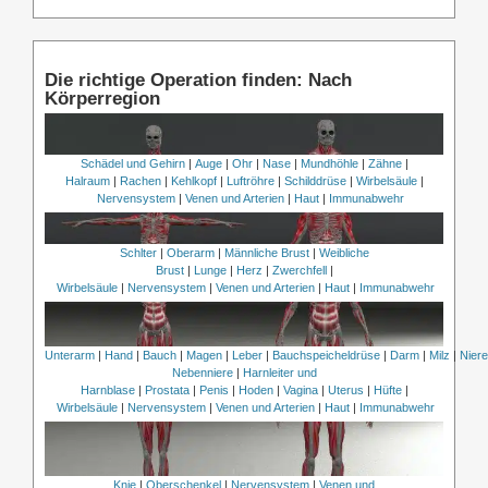
Die richtige Operation finden: Nach
Körperregion
Schädel und Gehirn
|
Auge
|
Ohr
|
Nase
|
Mundhöhle
|
Zähne
|
Halraum
|
Rachen
|
Kehlkopf
|
Luftröhre
|
Schilddrüse
|
Wirbelsäule
|
Nervensystem
|
Venen und Arterien
|
Haut
|
Immunabwehr
Schlter
|
Oberarm
|
Männliche Brust
|
Weibliche
Brust
|
Lunge
|
Herz
|
Zwerchfell
|
Wirbelsäule
|
Nervensystem
|
Venen und Arterien
|
Haut
|
Immunabwehr
Unterarm
|
Hand
|
Bauch
|
Magen
|
Leber
|
Bauchspeicheldrüse
|
Darm
|
Milz
|
Nier
Nebenniere
|
Harnleiter und
Harnblase
|
Prostata
|
Penis
|
Hoden
|
Vagina
|
Uterus
|
Hüfte
|
Wirbelsäule
|
Nervensystem
|
Venen und Arterien
|
Haut
|
Immunabwehr
Knie
|
Oberschenkel
|
Nervensystem
|
Venen und