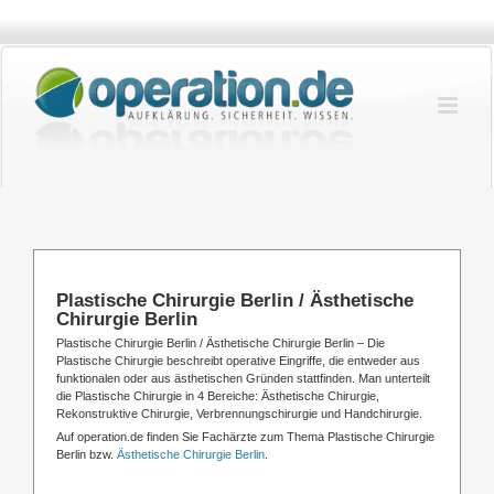
Zum
Inhalt
springen
Plastische Chirurgie Berlin / Ästhetische
Chirurgie Berlin
Plastische Chirurgie Berlin / Ästhetische Chirurgie Berlin – Die
Plastische Chirurgie beschreibt operative Eingriffe, die entweder aus
funktionalen oder aus ästhetischen Gründen stattfinden. Man unterteilt
die Plastische Chirurgie in 4 Bereiche: Ästhetische Chirurgie,
Rekonstruktive Chirurgie
,
Verbrennungschirurgie
und Handchirurgie.
Auf operation.de finden Sie Fachärzte zum Thema Plastische Chirurgie
Berlin bzw.
Ästhetische Chirurgie Berlin
.