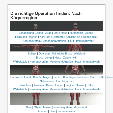
Die richtige Operation finden: Nach
Körperregion
Schädel und Gehirn
|
Auge
|
Ohr
|
Nase
|
Mundhöhle
|
Zähne
|
Halraum
|
Rachen
|
Kehlkopf
|
Luftröhre
|
Schilddrüse
|
Wirbelsäule
|
Nervensystem
|
Venen und Arterien
|
Haut
|
Immunabwehr
Schlter
|
Oberarm
|
Männliche Brust
|
Weibliche
Brust
|
Lunge
|
Herz
|
Zwerchfell
|
Wirbelsäule
|
Nervensystem
|
Venen und Arterien
|
Haut
|
Immunabwehr
Unterarm
|
Hand
|
Bauch
|
Magen
|
Leber
|
Bauchspeicheldrüse
|
Darm
|
Milz
|
Nier
Nebenniere
|
Harnleiter und
Harnblase
|
Prostata
|
Penis
|
Hoden
|
Vagina
|
Uterus
|
Hüfte
|
Wirbelsäule
|
Nervensystem
|
Venen und Arterien
|
Haut
|
Immunabwehr
Knie
|
Oberschenkel
|
Nervensystem
|
Venen und
Arterien
|
Haut
|
Immunabwehr