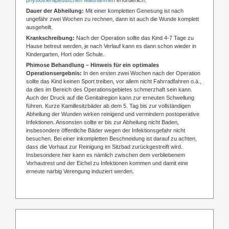
Dauer der Abheilung:
Mit einer kompletten Genesung ist nach
ungefähr zwei Wochen zu rechnen, dann ist auch die Wunde komplett
ausgeheilt.
Krankschreibung:
Nach der Operation sollte das Kind 4-7 Tage zu
Hause betreut werden, je nach Verlauf kann es dann schon wieder in
Kindergarten, Hort oder Schule.
Phimose Behandlung – Hinweis für ein optimales
Operationsergebnis:
In den ersten zwei Wochen nach der Operation
sollte das Kind keinen Sport treiben, vor allem nicht Fahrradfahren o.ä.,
da dies im Bereich des Operationsgebietes schmerzhaft sein kann.
Auch der Druck auf die Genitalregion kann zur erneuten Schwellung
führen. Kurze Kamillesitzbäder ab dem 5. Tag bis zur vollständigen
Abheilung der Wunden wirken reinigend und vermindern postoperative
Infektionen. Ansonsten sollte er bis zur Abheilung nicht Baden,
insbesondere öffentliche Bäder wegen der Infektionsgefahr nicht
besuchen. Bei einer inkompletten Beschneidung ist darauf zu achten,
dass die Vorhaut zur Reinigung im Sitzbad zurückgestreift wird.
Insbesondere hier kann es nämlich zwischen dem verbliebenem
Vorhautrest und der Eichel zu Infektionen kommen und damit eine
erneute narbig Verengung induziert werden.