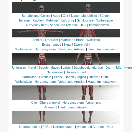
Schädel und Gehirn
|
Auge
|
Ohr
|
Nase
|
Mundhöhle
|
Zähne
|
Halraum
|
Rachen
|
Kehlkopf
|
Luftröhre
|
Schilddrüse
|
Wirbelsäule
|
Nervensystem
|
Venen und Arterien
|
Haut
|
Immunabwehr
Schlter
|
Oberarm
|
Männliche Brust
|
Weibliche
Brust
|
Lunge
|
Herz
|
Zwerchfell
|
Wirbelsäule
|
Nervensystem
|
Venen und Arterien
|
Haut
|
Immunabwehr
Unterarm
|
Hand
|
Bauch
|
Magen
|
Leber
|
Bauchspeicheldrüse
|
Darm
|
Milz
|
Nier
Nebenniere
|
Harnleiter und
Harnblase
|
Prostata
|
Penis
|
Hoden
|
Vagina
|
Uterus
|
Hüfte
|
Wirbelsäule
|
Nervensystem
|
Venen und Arterien
|
Haut
|
Immunabwehr
Knie
|
Oberschenkel
|
Nervensystem
|
Venen und
Arterien
|
Haut
|
Immunabwehr
Unterschenkel
|
Füße
|
Nervensystem
|
Venen und Arterien
|
Haut