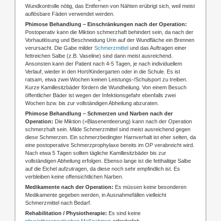
Wundkontrolle nötig, das Entfernen von Nähten erübrigt sich, weil meist
auflösbare Fäden verwendet werden.
Phimose Behandlung – Einschränkungen nach der Operation:
Postoperativ kann die Miktion schmerzhaft behindert sein, da nach der
Vorhautlösung und Beschneidung Urin auf der Wundfläche ein Brennen
verursacht. Die Gabe milder
Schmerzmittel
und das Auftragen einer
fettreichen Salbe (z.B. Vaseline) sind dann meist ausreichend.
Ansonsten kann der Patient nach 4-5 Tagen, je nach individuellem
Verlauf, wieder in den Hort/Kindergarten oder in die Schule. Es ist
ratsam, etwa zwei Wochen keinen Leistungs-/Schulsport zu treiben.
Kurze Kamillesitzbäder fördern die Wundheilung. Von einem Besuch
öffentlicher Bäder ist wegen der Infektionsgefahr ebenfalls zwei
Wochen bzw. bis zur vollständigen Abheilung abzuraten.
Phimose Behandlung – Schmerzen und Narben nach der
Operation:
Die Miktion (=Blasenentleerung) kann nach der Operation
schmerzhaft sein. Milde Schmerzmittel sind meist ausreichend gegen
diese Schmerzen. Ein schmerzbedingter Harnverhalt ist eher selten, da
eine postoperative Schmerzprophylaxe bereits im OP verabreicht wird.
Nach etwa 5 Tagen sollten tägliche Kamillesitzbäder bis zur
vollständigen Abheilung erfolgen. Ebenso lange ist die fetthaltige Salbe
auf die Eichel aufzutragen, da diese noch sehr empfindlich ist. Es
verbleiben keine offensichtlichen Narben.
Medikamente nach der Operation:
Es müssen keine besonderen
Medikamente gegeben werden, in Ausnahmefällen vielleicht
Schmerzmittel nach Bedarf.
Rehabilitation / Physiotherapie:
Es sind keine
physiotherapeutischen Maßnahmen
erforderlich.