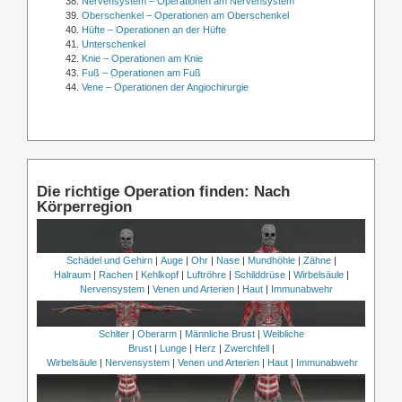
Nervensystem – Operationen am Nervensystem
Oberschenkel – Operationen am Oberschenkel
Hüfte – Operationen an der Hüfte
Unterschenkel
Knie – Operationen am Knie
Fuß – Operationen am Fuß
Vene – Operationen der Angiochirurgie
Die richtige Operation finden: Nach
Körperregion
Schädel und Gehirn
|
Auge
|
Ohr
|
Nase
|
Mundhöhle
|
Zähne
|
Halraum
|
Rachen
|
Kehlkopf
|
Luftröhre
|
Schilddrüse
|
Wirbelsäule
|
Nervensystem
|
Venen und Arterien
|
Haut
|
Immunabwehr
Schlter
|
Oberarm
|
Männliche Brust
|
Weibliche
Brust
|
Lunge
|
Herz
|
Zwerchfell
|
Wirbelsäule
|
Nervensystem
|
Venen und Arterien
|
Haut
|
Immunabwehr