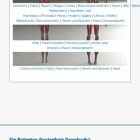
Unterarm
|
Hand
|
Bauch
|
Magen
|
Leber
|
Bauchspeicheldrüse
|
Darm
|
Milz
|
Nier
Nebenniere
|
Harnleiter und
Harnblase
|
Prostata
|
Penis
|
Hoden
|
Vagina
|
Uterus
|
Hüfte
|
Wirbelsäule
|
Nervensystem
|
Venen und Arterien
|
Haut
|
Immunabwehr
Knie
|
Oberschenkel
|
Nervensystem
|
Venen und
Arterien
|
Haut
|
Immunabwehr
Unterschenkel
|
Füße
|
Nervensystem
|
Venen und Arterien
|
Haut
Für Patienten (kostenfreie Downloads):