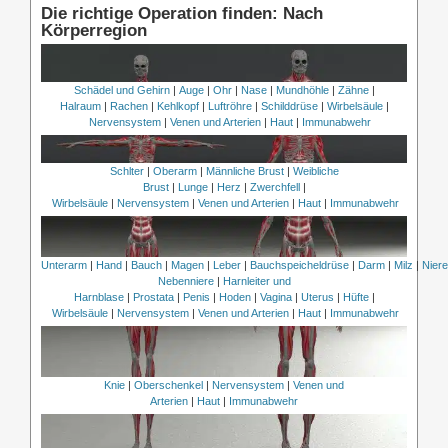
Die richtige Operation finden: Nach
Körperregion
Schädel und Gehirn
|
Auge
|
Ohr
|
Nase
|
Mundhöhle
|
Zähne
|
Halraum
|
Rachen
|
Kehlkopf
|
Luftröhre
|
Schilddrüse
|
Wirbelsäule
|
Nervensystem
|
Venen und Arterien
|
Haut
|
Immunabwehr
Schlter
|
Oberarm
|
Männliche Brust
|
Weibliche
Brust
|
Lunge
|
Herz
|
Zwerchfell
|
Wirbelsäule
|
Nervensystem
|
Venen und Arterien
|
Haut
|
Immunabwehr
Unterarm
|
Hand
|
Bauch
|
Magen
|
Leber
|
Bauchspeicheldrüse
|
Darm
|
Milz
|
Nier
Nebenniere
|
Harnleiter und
Harnblase
|
Prostata
|
Penis
|
Hoden
|
Vagina
|
Uterus
|
Hüfte
|
Wirbelsäule
|
Nervensystem
|
Venen und Arterien
|
Haut
|
Immunabwehr
Knie
|
Oberschenkel
|
Nervensystem
|
Venen und
Arterien
|
Haut
|
Immunabwehr