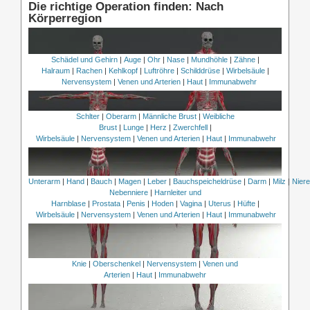
Die richtige Operation finden: Nach
Körperregion
Schädel und Gehirn
|
Auge
|
Ohr
|
Nase
|
Mundhöhle
|
Zähne
|
Halraum
|
Rachen
|
Kehlkopf
|
Luftröhre
|
Schilddrüse
|
Wirbelsäule
|
Nervensystem
|
Venen und Arterien
|
Haut
|
Immunabwehr
Schlter
|
Oberarm
|
Männliche Brust
|
Weibliche
Brust
|
Lunge
|
Herz
|
Zwerchfell
|
Wirbelsäule
|
Nervensystem
|
Venen und Arterien
|
Haut
|
Immunabwehr
Unterarm
|
Hand
|
Bauch
|
Magen
|
Leber
|
Bauchspeicheldrüse
|
Darm
|
Milz
|
Nier
Nebenniere
|
Harnleiter und
Harnblase
|
Prostata
|
Penis
|
Hoden
|
Vagina
|
Uterus
|
Hüfte
|
Wirbelsäule
|
Nervensystem
|
Venen und Arterien
|
Haut
|
Immunabwehr
Knie
|
Oberschenkel
|
Nervensystem
|
Venen und
Arterien
|
Haut
|
Immunabwehr