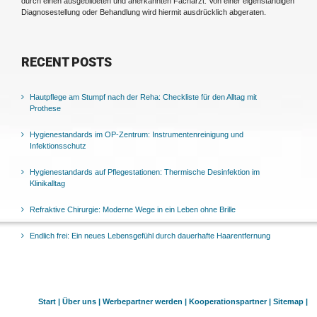
durch einen ausgebildeten und anerkannten Facharzt. Von einer eigenständigen
Diagnosestellung oder Behandlung wird hiermit ausdrücklich abgeraten.
RECENT POSTS
Hautpflege am Stumpf nach der Reha: Checkliste für den Alltag mit
Prothese
Hygienestandards im OP-Zentrum: Instrumentenreinigung und
Infektionsschutz
Hygienestandards auf Pflegestationen: Thermische Desinfektion im
Klinikalltag
Refraktive Chirurgie: Moderne Wege in ein Leben ohne Brille
Endlich frei: Ein neues Lebensgefühl durch dauerhafte Haarentfernung
Start |
Über uns |
Werbepartner werden |
Kooperationspartner |
Sitemap |