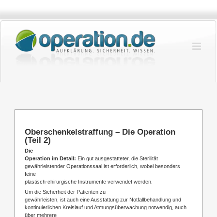
Zum
Inhalt
springen
Oberschenkelstraffung – Die Operation
(Teil 2)
Die
Operation im Detail:
Ein gut ausgestatteter, die Sterilität
gewährleistender Operationssaal ist erforderlich, wobei besonders
feine
plastisch-chirurgische Instrumente verwendet werden.
Um die Sicherheit der Patienten zu
gewährleisten, ist auch eine Ausstattung zur Notfallbehandlung und
kontinuierlichen Kreislauf und Atmungsüberwachung notwendig, auch
über mehrere