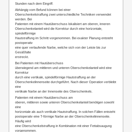
Stunden nach dem Eingriff.
Abhängig vom Befund können bei einer
Oberschenkelstraffung zwei unterschiedliche Techniken verwendet
werden. Bei
Patienten mit einem Hautüberschuss lokalisiert am oberen, inneren
Oberschenkelanteil wird die Korrektur durch eine horizontale,
spindelförmige
Hautstraffung im Schritt vorgenommen. Bei exakter Planung entsteht
postoperativ
eine quer verlaufende Narbe, welche sich von der Leiste bis zur
Gesäßfalte
erstreckt.
Bei Patienten mit Hautüberschuss
überwiegend am mittleren und unteren Oberschenkelanteil wird eine
Korrektur
durch eine vertikale, spindelförmige Hautstraffung an der
Oberschenkelinnenseite durchgeführt. Nach dieser Operation verbleibt
eine
vertikale Narbe an der Innenseite des Oberschenkels.
Patienten mit einem Hautüberschuss am
oberen, mittleren sowie unteren Oberschenkelanteil benötigen sowohl
eine
horizontale als auch vertikale Hautstraffung. In solchen Fällen entsteht
postoperativ eine T-förmige Narbe an der Oberschenkelinnenseite.
Häufig wird
eine Oberschenkelstraffung in Kombination mit einer Fettabsaugung
vorgenommen.