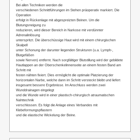
Bei allen Techniken werden die
verschiedenen Schnittführungen im Stehen präoperativ markiert. Die
Operation
erfolgt in Rückenlage mit abgespreizten Beinen. Um die
Blutungsneigung zu
reduzieren, wird dieser Bereich in Narkose mit verdünnter
Adrenalinlösung
unterspritzt. Die überschüssige Haut wird mit einem chirurgischen
Skalpell
unter Schonung der darunter liegenden Strukturen (u.a. Lymph-,
Blutgefäßen
sowie Nerven) entfernt. Nach sorgfältiger Blutstillung wird der gebildete
Hautlappen an der Oberschenkelinnenseite an einem festen Band am
Schritt mit
festen nähten fixiert. Dies ermöglicht die optimale Platzierung der
horizontalen Narbe, welche dann im Schritt versteckt bleibt und liefert
insgesamt bessere Ergebnisse. Im Anschluss werden zwei
Wunddrainagen eingelegt
und die Wunde wird in einer plastisch-chirurgisch atraumatischen
Nahttechnik
verschlossen. Es folgt die Anlage eines Verbandes mit
Klebeformungspflastern
und die elastische Wickelung der Beine.