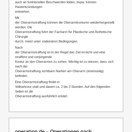
auch an funktionellen Beschwerden leiden, bspw. können
Hautentzündungen
entstehen.
Mit
der Oberarmstraffung können die Oberarmkonturen wiederhergestellt
werden. Die
Oberarmstraffung führt der Facharzt für Plastische und Ästhetische
Chirurgie
durch, meist unter stationären Bedingungen.
Nach
der Oberarmstraffung ist in der Regel das Ziel erreicht und eine
straffere und verjüngende
Kontur an den Oberarmen zu sehen. Wichtig ist zu wissen, dass sich
nach der
Oberarmstraffung sichtbare Narben am Oberarm (innenseitig)
befinden.
Eine Oberarmstraffung findet in
Vollnarkose statt und dauert ca. 2 bis 3 Stunden. Auf den folgenden
Seiten ist die
Oberarmstraffung ausführlich erklärt.
operation.de – Operationen nach