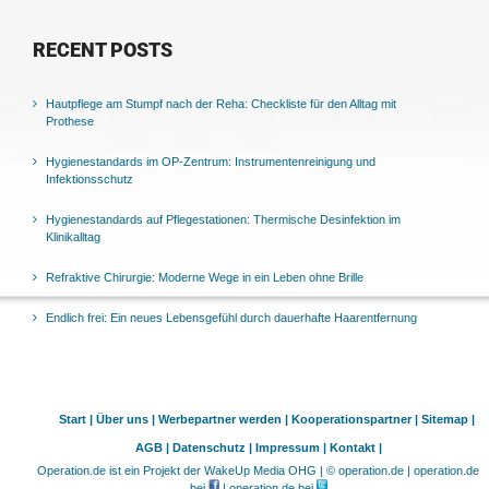
RECENT POSTS
Hautpflege am Stumpf nach der Reha: Checkliste für den Alltag mit
Prothese
Hygienestandards im OP-Zentrum: Instrumentenreinigung und
Infektionsschutz
Hygienestandards auf Pflegestationen: Thermische Desinfektion im
Klinikalltag
Refraktive Chirurgie: Moderne Wege in ein Leben ohne Brille
Endlich frei: Ein neues Lebensgefühl durch dauerhafte Haarentfernung
Start |
Über uns |
Werbepartner werden |
Kooperationspartner |
Sitemap |
AGB |
Datenschutz |
Impressum |
Kontakt |
Operation.de ist ein Projekt der WakeUp Media OHG | © operation.de | operation.de
bei
| operation.de bei