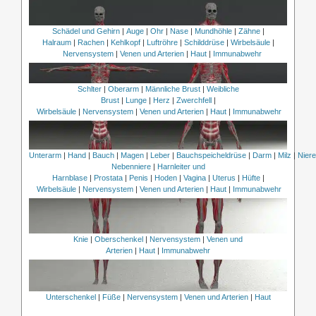
Schädel und Gehirn
|
Auge
|
Ohr
|
Nase
|
Mundhöhle
|
Zähne
|
Halraum
|
Rachen
|
Kehlkopf
|
Luftröhre
|
Schilddrüse
|
Wirbelsäule
|
Nervensystem
|
Venen und Arterien
|
Haut
|
Immunabwehr
Schlter
|
Oberarm
|
Männliche Brust
|
Weibliche
Brust
|
Lunge
|
Herz
|
Zwerchfell
|
Wirbelsäule
|
Nervensystem
|
Venen und Arterien
|
Haut
|
Immunabwehr
Unterarm
|
Hand
|
Bauch
|
Magen
|
Leber
|
Bauchspeicheldrüse
|
Darm
|
Milz
|
Nier
Nebenniere
|
Harnleiter und
Harnblase
|
Prostata
|
Penis
|
Hoden
|
Vagina
|
Uterus
|
Hüfte
|
Wirbelsäule
|
Nervensystem
|
Venen und Arterien
|
Haut
|
Immunabwehr
Knie
|
Oberschenkel
|
Nervensystem
|
Venen und
Arterien
|
Haut
|
Immunabwehr
Unterschenkel
|
Füße
|
Nervensystem
|
Venen und Arterien
|
Haut