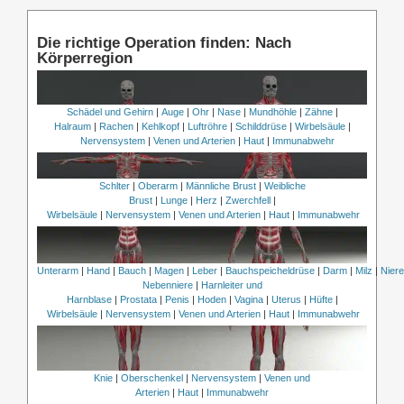
Die richtige Operation finden: Nach
Körperregion
Schädel und Gehirn
|
Auge
|
Ohr
|
Nase
|
Mundhöhle
|
Zähne
|
Halraum
|
Rachen
|
Kehlkopf
|
Luftröhre
|
Schilddrüse
|
Wirbelsäule
|
Nervensystem
|
Venen und Arterien
|
Haut
|
Immunabwehr
Schlter
|
Oberarm
|
Männliche Brust
|
Weibliche
Brust
|
Lunge
|
Herz
|
Zwerchfell
|
Wirbelsäule
|
Nervensystem
|
Venen und Arterien
|
Haut
|
Immunabwehr
Unterarm
|
Hand
|
Bauch
|
Magen
|
Leber
|
Bauchspeicheldrüse
|
Darm
|
Milz
|
Nier
Nebenniere
|
Harnleiter und
Harnblase
|
Prostata
|
Penis
|
Hoden
|
Vagina
|
Uterus
|
Hüfte
|
Wirbelsäule
|
Nervensystem
|
Venen und Arterien
|
Haut
|
Immunabwehr
Knie
|
Oberschenkel
|
Nervensystem
|
Venen und
Arterien
|
Haut
|
Immunabwehr