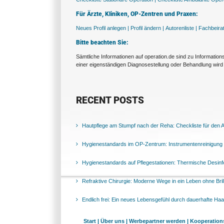
Für Ärzte, Kliniken, OP-Zentren und Praxen:
Neues Profil anlegen |
Profil ändern |
Autorenliste |
Fachbeira
Bitte beachten Sie:
Sämtliche Informationen auf operation.de sind zu Informatio
einer eigenständigen Diagnosestellung oder Behandlung wird 
RECENT POSTS
Hautpflege am Stumpf nach der Reha: Checkliste für den Al
Hygienestandards im OP-Zentrum: Instrumentenreinigung 
Hygienestandards auf Pflegestationen: Thermische Desinfek
Refraktive Chirurgie: Moderne Wege in ein Leben ohne Bril
Endlich frei: Ein neues Lebensgefühl durch dauerhafte Ha
Start |
Über uns |
Werbepartner werden |
Kooperations