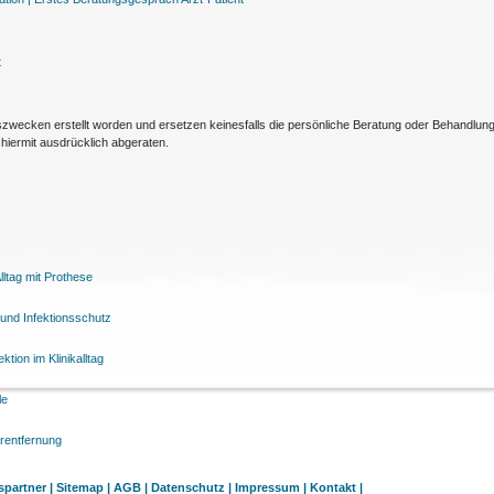
t
nszwecken erstellt worden und ersetzen keinesfalls die persönliche Beratung oder Behandlu
hiermit ausdrücklich abgeraten.
ltag mit Prothese
und Infektionsschutz
tion im Klinikalltag
le
arentfernung
partner |
Sitemap |
AGB |
Datenschutz |
Impressum |
Kontakt |