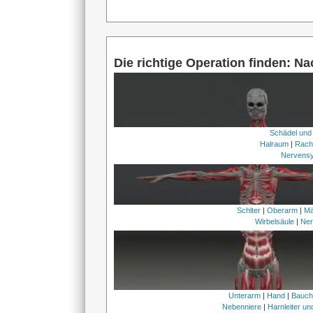
Die richtige Operation finden: N
Schädel und
Halraum
|
Rach
Nervens
Schlter
|
Oberarm
|
Mä
Wirbelsäule
|
Ner
Unterarm
|
Hand
|
Bauc
Nebenniere
|
Harnleiter u