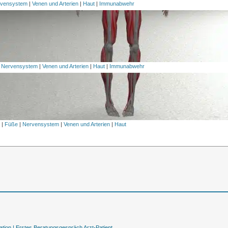
vensystem
|
Venen und Arterien
|
Haut
|
Immunabwehr
|
Nervensystem
|
Venen und Arterien
|
Haut
|
Immunabwehr
l
|
Füße
|
Nervensystem
|
Venen und Arterien
|
Haut
tion |
Erstes Beratungsgespräch Arzt-Patient