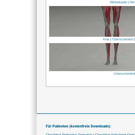
Wirbelsäule
|
Ner
Knie
|
Oberschenkel
Unterschenke
Für Patienten (kostenfreie Downloads):
Checkliste Stationäre Operation |
Checkliste Ambulante Opera