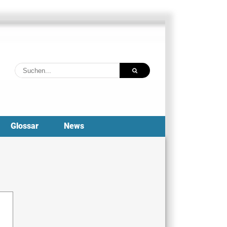
Suche
nach:
Glossar
News