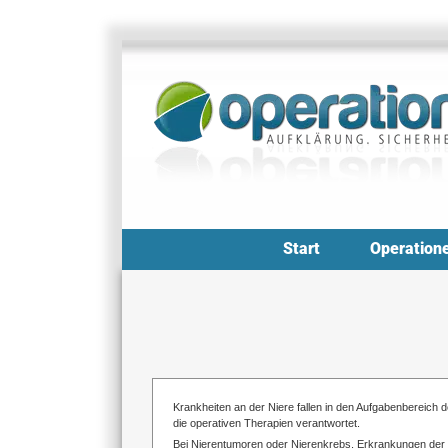
Zum
Inhalt
springen
Start
Operation
Krankheiten an der Niere fallen in den Aufgabenbereich d
die operativen Therapien verantwortet.
Bei Nierentumoren oder Nierenkrebs, Erkrankungen der