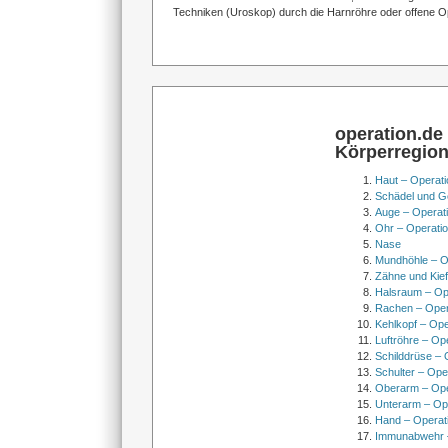
Techniken (Uroskop) durch die Harnröhre oder offene Op
operation.de
Körperregio
Haut – Operati
Schädel und Ge
Auge – Operat
Ohr – Operati
Nase
Mundhöhle – O
Zähne und Kief
Halsraum – Op
Rachen – Oper
Kehlkopf – Ope
Luftröhre – Op
Schilddrüse – 
Schulter – Ope
Oberarm – Op
Unterarm – Op
Hand – Operat
Immunabwehr –