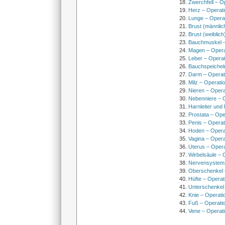
Zwerchfell – O
Herz – Operat
Lunge – Opera
Brust (männlic
Brust (weiblich
Bauchmuskel –
Magen – Oper
Leber – Operat
Bauchspeichel
Darm – Opera
Milz – Operati
Nieren – Opera
Nebenniere – 
Harnleiter und
Prostata – Ope
Penis – Opera
Hoden – Opera
Vagina – Opera
Uterus – Oper
Wirbelsäule – 
Nervensystem
Oberschenkel 
Hüfte – Operat
Unterschenkel
Knie – Operati
Fuß – Operati
Vene – Operati