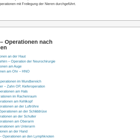
erationen mit Freilegung der Nieren durchgeführt.
 – Operationen nach
nen
onen an der Haut
hirn – Operation der Neurochirurgie
ionen am Auge
onen am Ohr – HNO
perationen im Mundbereich
er – Zahn OP, Kieferoperation
erationen am Hals
ationen im Rachenraum
rationen am Kehlkopf
erationen an der Luftröhre
Operationen an der Schilddrüse
rationen an der Schulter
erationen am Oberarm
erationen am Unterarm
ionen an der Hand
 Operationen an den Lymphknoten