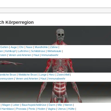
ach Körperregion
 Gehirn
|
Auge
|
Ohr
|
Nase
|
Mundhöhle
|
Zähne
|
en
|
Kehlkopf
|
Luftröhre
|
Schilddrüse
|
Wirbelsäule
|
ystem
|
Venen und Arterien
|
Haut
|
Immunabwehr
nnliche Brust
|
Weibliche Brust
|
Lunge
|
Herz
|
Zwerchfell
|
vensystem
|
Venen und Arterien
|
Haut
|
Immunabwehr
h
|
Magen
|
Leber
|
Bauchspeicheldrüse
|
Darm
|
Milz
|
Nieren
|
nd Harnblase
|
Prostata
|
Penis
|
Hoden
|
Vagina
|
Uterus
|
Hüfte
|