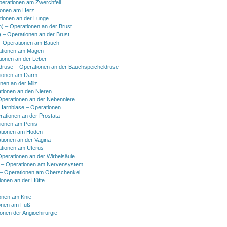
perationen am Zwerchfell
ionen am Herz
tionen an der Lunge
h) – Operationen an der Brust
) – Operationen an der Brust
 Operationen am Bauch
ationen am Magen
ionen an der Leber
drüse – Operationen an der Bauchspeicheldrüse
tionen am Darm
onen an der Milz
tionen an den Nieren
Operationen an der Nebenniere
 Harnblase – Operationen
rationen an der Prostata
tionen am Penis
tionen am Hoden
tionen an der Vagina
ationen am Uterus
Operationen an der Wirbelsäule
 – Operationen am Nervensystem
– Operationen am Oberschenkel
ionen an der Hüfte
onen am Knie
onen am Fuß
onen der Angiochirurgie