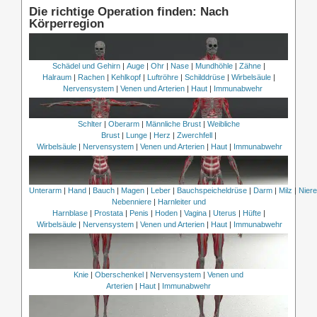
Die richtige Operation finden: Nach
Körperregion
Schädel und Gehirn
|
Auge
|
Ohr
|
Nase
|
Mundhöhle
|
Zähne
|
Halraum
|
Rachen
|
Kehlkopf
|
Luftröhre
|
Schilddrüse
|
Wirbelsäule
|
Nervensystem
|
Venen und Arterien
|
Haut
|
Immunabwehr
Schlter
|
Oberarm
|
Männliche Brust
|
Weibliche
Brust
|
Lunge
|
Herz
|
Zwerchfell
|
Wirbelsäule
|
Nervensystem
|
Venen und Arterien
|
Haut
|
Immunabwehr
Unterarm
|
Hand
|
Bauch
|
Magen
|
Leber
|
Bauchspeicheldrüse
|
Darm
|
Milz
|
Nier
Nebenniere
|
Harnleiter und
Harnblase
|
Prostata
|
Penis
|
Hoden
|
Vagina
|
Uterus
|
Hüfte
|
Wirbelsäule
|
Nervensystem
|
Venen und Arterien
|
Haut
|
Immunabwehr
Knie
|
Oberschenkel
|
Nervensystem
|
Venen und
Arterien
|
Haut
|
Immunabwehr