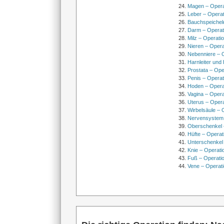
Magen – Oper
Leber – Operat
Bauchspeichel
Darm – Opera
Milz – Operati
Nieren – Opera
Nebenniere – 
Harnleiter und
Prostata – Ope
Penis – Opera
Hoden – Opera
Vagina – Opera
Uterus – Oper
Wirbelsäule – 
Nervensystem
Oberschenkel 
Hüfte – Operat
Unterschenkel
Knie – Operati
Fuß – Operati
Vene – Operati