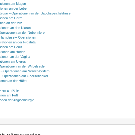
ationen am Magen
ionen an der Leber
drüse – Operationen an der Bauchspeicheldrüse
tionen am Darm
onen an der Milz
tionen an den Nieren
Operationen an der Nebenniere
 Harnblase – Operationen
rationen an der Prostata
tionen am Penis
tionen am Hoden
tionen an der Vagina
ationen am Uterus
Operationen an der Wirbelsäule
 – Operationen am Nervensystem
– Operationen am Oberschenkel
ionen an der Hüfte
onen am Knie
onen am Fuß
onen der Angiochirurgie