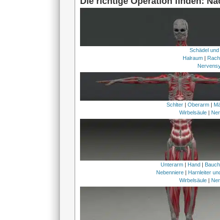
Die richtige Operation finden: N
Schädel und
Halraum
|
Rach
Nervens
Schlter
|
Oberarm
|
Mä
Wirbelsäule
|
Ner
Unterarm
|
Hand
|
Bauc
Nebenniere
|
Harnleiter u
Wirbelsäule
|
Ner