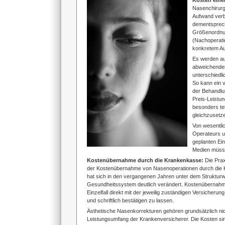
Kosten eine
Nasenchirurgi
Aufwand verb
dementspreche
Größenordnun
(Nachoperati
konkretem A
Es werden au
abweichenden
unterschiedl
So kann ein v
der Behandlu
Preis-Leistun
besonders teu
gleichzusetz
Von wesentli
Operateurs un
geplanten Ein
Medien müsse
Kostenübernahme durch die Krankenkasse:
Die Prax
der Kostenübernahme von Nasenoperationen durch die 
hat sich in den vergangenen Jahren unter dem Struktur
Gesundheitssystem deutlich verändert. Kostenübernahm
Einzelfall direkt mit der jeweilig zuständigen Versicherun
und schriftlich bestätigen zu lassen.
Ästhetische Nasenkorrekturen gehören grundsätzlich ni
Leistungsumfang der Krankenversicherer. Die Kosten si