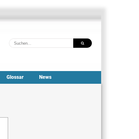
Suche
nach:
Glossar
News