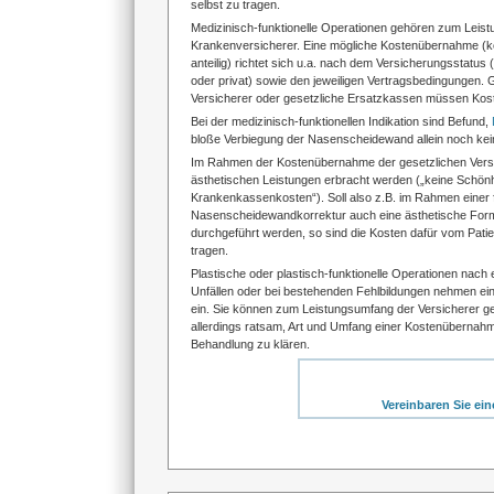
selbst zu tragen.
Medizinisch-funktionelle Operationen gehören zum Leis
Krankenversicherer. Eine mögliche Kostenübernahme (k
anteilig) richtet sich u.a. nach dem Versicherungsstatus 
oder privat) sowie den jeweiligen Vertragsbedingungen. 
Versicherer oder gesetzliche Ersatzkassen müssen Kost
Bei der medizinisch-funktionellen Indikation sind Befund,
bloße Verbiegung der Nasenscheidewand allein noch keine
Im Rahmen der Kostenübernahme der gesetzlichen Versich
ästhetischen Leistungen erbracht werden („keine Schön
Krankenkassenkosten“). Soll also z.B. im Rahmen einer f
Nasenscheidewandkorrektur auch eine ästhetische Fo
durchgeführt werden, so sind die Kosten dafür vom Patie
tragen.
Plastische oder plastisch-funktionelle Operationen nach 
Unfällen oder bei bestehenden Fehlbildungen nehmen ei
ein. Sie können zum Leistungsumfang der Versicherer ge
allerdings ratsam, Art und Umfang einer Kostenübernah
Behandlung zu klären.
Vereinbaren Sie ei