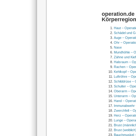
operation.de
Körperregio
Haut – Operati
Schädel und Ge
Auge – Operat
Ohr – Operati
Nase
Mundhöhle – O
Zähne und Kief
Halsraum – Op
Rachen – Oper
Kehlkopf – Ope
Luftröhre – Op
Schilddrüse – 
Schulter – Ope
Oberarm – Op
Unterarm – Op
Hand – Operat
Immunabwehr –
Zwerchfell – O
Herz – Operat
Lunge – Opera
Brust (männlic
Brust (weiblich
Bauchmuskel –