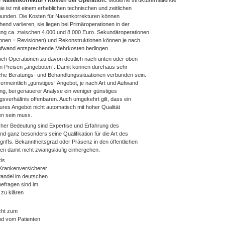
r Nasenkorrektur / Kosten der Operation:
Moderne strukturerhaltende
e ist mit einem erheblichen technischen und zeitlichen
unden. Die Kosten für Nasenkorrekturen können
nd variieren, sie liegen bei Primäroperationen in der
g ca. zwischen 4.000 und 8.000 Euro. Sekundäroperationen
onen = Revisionen) und Rekonstruktionen können je nach
ufwand entsprechende Mehrkosten bedingen.
ch Operationen zu davon deutlich nach unten oder oben
 Preisen „angeboten“. Damit können durchaus sehr
iche Beratungs- und Behandlungssituationen verbunden sein.
ermeintlich „günstiges“ Angebot, je nach Art und Aufwand
ng, bei genauerer Analyse ein weniger günstiges
gsverhältnis offenbaren. Auch umgekehrt gilt, dass ein
res Angebot nicht automatisch mit hoher Qualität
en sein muss.
cher Bedeutung sind Expertise und Erfahrung des
d ganz besonders seine Qualifikation für die Art des
griffs. Bekanntheitsgrad oder Präsenz in den öffentlichen
n damit nicht zwangsläufig einhergehen.
is
Krankenversicherer
wandel im deutschen
efragen sind im
g zu klären
cht zum
nd vom Patienten