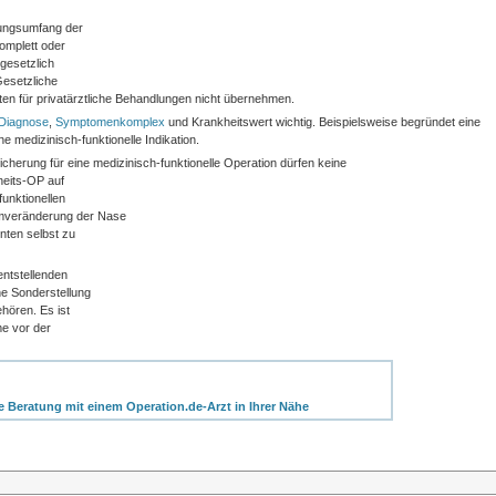
tungsumfang der
omplett oder
(gesetzlich
Gesetzliche
en für privatärztliche Behandlungen nicht übernehmen.
Diagnose
,
Symptomenkomplex
und Krankheitswert wichtig. Beispielsweise begründet eine
 medizinisch-funktionelle Indikation.
erung für eine medizinisch-funktionelle Operation dürfen keine
heits-OP auf
unktionellen
rmveränderung der Nase
nten selbst zu
entstellenden
ne Sonderstellung
hören. Es ist
me vor der
ne Beratung mit einem Operation.de-Arzt in Ihrer Nähe