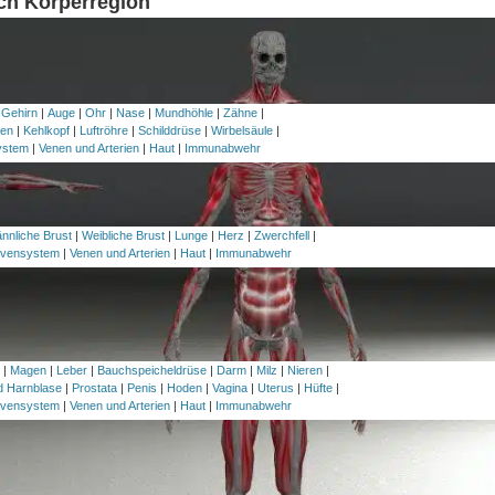
ach Körperregion
 Gehirn
|
Auge
|
Ohr
|
Nase
|
Mundhöhle
|
Zähne
|
en
|
Kehlkopf
|
Luftröhre
|
Schilddrüse
|
Wirbelsäule
|
ystem
|
Venen und Arterien
|
Haut
|
Immunabwehr
nnliche Brust
|
Weibliche Brust
|
Lunge
|
Herz
|
Zwerchfell
|
vensystem
|
Venen und Arterien
|
Haut
|
Immunabwehr
h
|
Magen
|
Leber
|
Bauchspeicheldrüse
|
Darm
|
Milz
|
Nieren
|
nd Harnblase
|
Prostata
|
Penis
|
Hoden
|
Vagina
|
Uterus
|
Hüfte
|
vensystem
|
Venen und Arterien
|
Haut
|
Immunabwehr