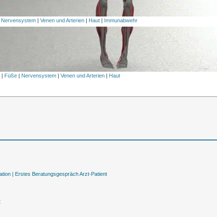
|
Nervensystem
|
Venen und Arterien
|
Haut
|
Immunabwehr
l
|
Füße
|
Nervensystem
|
Venen und Arterien
|
Haut
tion |
Erstes Beratungsgespräch Arzt-Patient
t