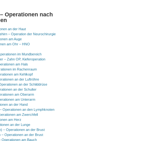
 – Operationen nach
nen
onen an der Haut
hirn – Operation der Neurochirurgie
ionen am Auge
onen am Ohr – HNO
perationen im Mundbereich
er – Zahn OP, Kieferoperation
erationen am Hals
ationen im Rachenraum
rationen am Kehlkopf
erationen an der Luftröhre
Operationen an der Schilddrüse
rationen an der Schulter
erationen am Oberarm
erationen am Unterarm
ionen an der Hand
 Operationen an den Lymphknoten
perationen am Zwerchfell
ionen am Herz
tionen an der Lunge
h) – Operationen an der Brust
) – Operationen an der Brust
 Operationen am Bauch