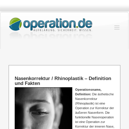
Zum
Inhalt
springen
Nasenkorrektur / Rhinoplastik – Definition
und Fakten
Operationsname,
Definition:
Die ästhetische
Nasenkorrektur
(Rhinoplastik) ist eine
Operation zur Korrektur der
äußeren Nasenform. Die
funktionelle Nasenoperation
ist eine Operation zur
Korrektur der inneren Nase,