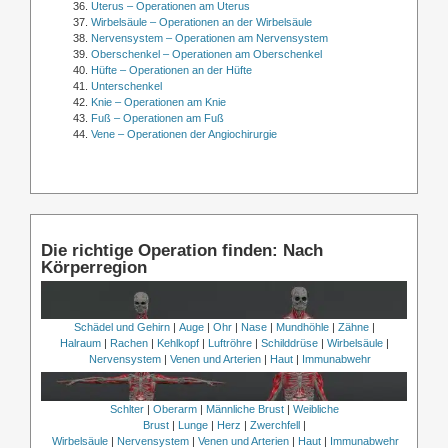
Uterus – Operationen am Uterus
Wirbelsäule – Operationen an der Wirbelsäule
Nervensystem – Operationen am Nervensystem
Oberschenkel – Operationen am Oberschenkel
Hüfte – Operationen an der Hüfte
Unterschenkel
Knie – Operationen am Knie
Fuß – Operationen am Fuß
Vene – Operationen der Angiochirurgie
Die richtige Operation finden: Nach
Körperregion
Schädel und Gehirn
|
Auge
|
Ohr
|
Nase
|
Mundhöhle
|
Zähne
|
Halraum
|
Rachen
|
Kehlkopf
|
Luftröhre
|
Schilddrüse
|
Wirbelsäule
|
Nervensystem
|
Venen und Arterien
|
Haut
|
Immunabwehr
Schlter
|
Oberarm
|
Männliche Brust
|
Weibliche
Brust
|
Lunge
|
Herz
|
Zwerchfell
|
Wirbelsäule
|
Nervensystem
|
Venen und Arterien
|
Haut
|
Immunabwehr