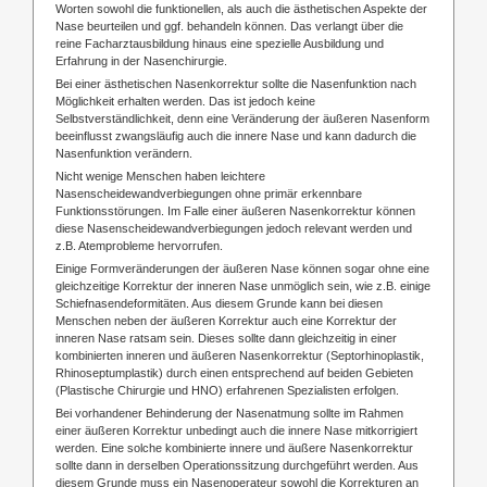
Worten sowohl die funktionellen, als auch die ästhetischen Aspekte der
Nase beurteilen und ggf. behandeln können. Das verlangt über die
reine Facharztausbildung hinaus eine spezielle Ausbildung und
Erfahrung in der Nasenchirurgie.
Bei einer ästhetischen Nasenkorrektur sollte die Nasenfunktion nach
Möglichkeit erhalten werden. Das ist jedoch keine
Selbstverständlichkeit, denn eine Veränderung der äußeren Nasenform
beeinflusst zwangsläufig auch die innere Nase und kann dadurch die
Nasenfunktion verändern.
Nicht wenige Menschen haben leichtere
Nasenscheidewandverbiegungen ohne primär erkennbare
Funktionsstörungen. Im Falle einer äußeren Nasenkorrektur können
diese Nasenscheidewandverbiegungen jedoch relevant werden und
z.B. Atemprobleme hervorrufen.
Einige Formveränderungen der äußeren Nase können sogar ohne eine
gleichzeitige Korrektur der inneren Nase unmöglich sein, wie z.B. einige
Schiefnasendeformitäten. Aus diesem Grunde kann bei diesen
Menschen neben der äußeren Korrektur auch eine Korrektur der
inneren Nase ratsam sein. Dieses sollte dann gleichzeitig in einer
kombinierten inneren und äußeren Nasenkorrektur (Septorhinoplastik,
Rhinoseptumplastik) durch einen entsprechend auf beiden Gebieten
(Plastische Chirurgie und HNO) erfahrenen Spezialisten erfolgen.
Bei vorhandener Behinderung der Nasenatmung sollte im Rahmen
einer äußeren Korrektur unbedingt auch die innere Nase mitkorrigiert
werden. Eine solche kombinierte innere und äußere Nasenkorrektur
sollte dann in derselben Operationssitzung durchgeführt werden. Aus
diesem Grunde muss ein Nasenoperateur sowohl die Korrekturen an