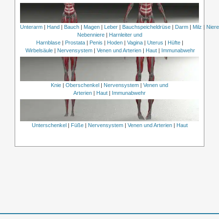
Unterarm
|
Hand
|
Bauch
|
Magen
|
Leber
|
Bauchspeicheldrüse
|
Darm
|
Milz
|
Nier
Nebenniere
|
Harnleiter und
Harnblase
|
Prostata
|
Penis
|
Hoden
|
Vagina
|
Uterus
|
Hüfte
|
Wirbelsäule
|
Nervensystem
|
Venen und Arterien
|
Haut
|
Immunabwehr
Knie
|
Oberschenkel
|
Nervensystem
|
Venen und
Arterien
|
Haut
|
Immunabwehr
Unterschenkel
|
Füße
|
Nervensystem
|
Venen und Arterien
|
Haut