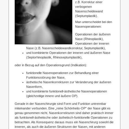
z.B. Korrektur einer
verbogenen
Nasenscheidewand
(Septumplastik).
Man unterscheidet bei den
Nasenoperationen:
Operationen der äußeren
Nase (Rhinoplastik),
Operationen der inneren
Nase (z.B. Nasenscheidewandkorrektur, Septumplastik),
und kombinierte Operationen der inneren und äußeren Nase
(Septorhinoplastik, Rhinoseptumplastik),
oder in Bezug auf den Operationsgrund (Indikation):
funktionelle Nasenoperationen zur Behandlung einer
Funktionsstörung der Nase,
ästhetische Nasenkorrekturen zur Veränderung der äußeren
Nasenform,
und kombinierte funktionell-ästhetische Nasenoperationen
(gleichzeitige innere und äußere OP).
Gerade in der Nasenchirurgie sind Form und Funktion untrennbar
miteinander verbunden. Eine „reine Schönheits-OP“ der Nase gibt es
genau genommen nicht. Nasenkorrekturen sind daher praktisch immer
als funktionell-ästhetische oder ästhetisch-funktionelle Operationen zu
betrachten. Als Konsequenz daraus muss ein Nasenchirurg sowohl die
inneren, als auch die äußeren Strukturen der Nasen, mit anderen