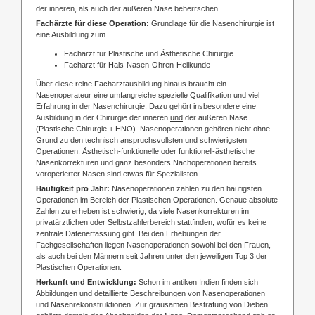
der inneren, als auch der äußeren Nase beherrschen.
Fachärzte für diese Operation:
Grundlage für die Nasenchirurgie ist
eine Ausbildung zum
Facharzt für Plastische und Ästhetische Chirurgie
Facharzt für Hals-Nasen-Ohren-Heilkunde
Über diese reine Facharztausbildung hinaus braucht ein
Nasenoperateur eine umfangreiche spezielle Qualifikation und viel
Erfahrung in der Nasenchirurgie. Dazu gehört insbesondere eine
Ausbildung in der Chirurgie der inneren
und
der äußeren Nase
(Plastische Chirurgie + HNO). Nasenoperationen gehören nicht ohne
Grund zu den technisch anspruchsvollsten und schwierigsten
Operationen. Ästhetisch-funktionelle oder funktionell-ästhetische
Nasenkorrekturen und ganz besonders Nachoperationen bereits
voroperierter Nasen sind etwas für Spezialisten.
Häufigkeit pro Jahr:
Nasenoperationen zählen zu den häufigsten
Operationen im Bereich der Plastischen Operationen. Genaue absolute
Zahlen zu erheben ist schwierig, da viele Nasenkorrekturen im
privatärztlichen oder Selbstzahlerbereich stattfinden, wofür es keine
zentrale Datenerfassung gibt. Bei den Erhebungen der
Fachgesellschaften liegen Nasenoperationen sowohl bei den Frauen,
als auch bei den Männern seit Jahren unter den jeweiligen Top 3 der
Plastischen Operationen.
Herkunft und Entwicklung:
Schon im antiken Indien finden sich
Abbildungen und detaillierte Beschreibungen von Nasenoperationen
und Nasenrekonstruktionen. Zur grausamen Bestrafung von Dieben