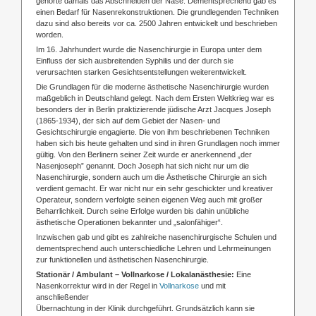
gehörte damals das Abschneiden der Nase. Dementsprechend gab es
einen Bedarf für Nasenrekonstruktionen. Die grundlegenden Techniken
dazu sind also bereits vor ca. 2500 Jahren entwickelt und beschrieben
worden.
Im 16. Jahrhundert wurde die Nasenchirurgie in Europa unter dem
Einfluss der sich ausbreitenden Syphilis und der durch sie
verursachten starken Gesichtsentstellungen weiterentwickelt.
Die Grundlagen für die moderne ästhetische Nasenchirurgie wurden
maßgeblich in Deutschland gelegt. Nach dem Ersten Weltkrieg war es
besonders der in Berlin praktizierende jüdische Arzt Jacques Joseph
(1865-1934), der sich auf dem Gebiet der Nasen- und
Gesichtschirurgie engagierte. Die von ihm beschriebenen Techniken
haben sich bis heute gehalten und sind in ihren Grundlagen noch immer
gültig. Von den Berlinern seiner Zeit wurde er anerkennend „der
Nasenjoseph” genannt. Doch Joseph hat sich nicht nur um die
Nasenchirurgie, sondern auch um die Ästhetische Chirurgie an sich
verdient gemacht. Er war nicht nur ein sehr geschickter und kreativer
Operateur, sondern verfolgte seinen eigenen Weg auch mit großer
Beharrlichkeit. Durch seine Erfolge wurden bis dahin unübliche
ästhetische Operationen bekannter und „salonfähiger“.
Inzwischen gab und gibt es zahlreiche nasenchirurgische Schulen und
dementsprechend auch unterschiedliche Lehren und Lehrmeinungen
zur funktionellen und ästhetischen Nasenchirurgie.
Stationär / Ambulant – Vollnarkose / Lokalanästhesie:
Eine
Nasenkorrektur wird in der Regel in
Vollnarkose
und mit
anschließender
Übernachtung in der Klinik durchgeführt. Grundsätzlich kann sie