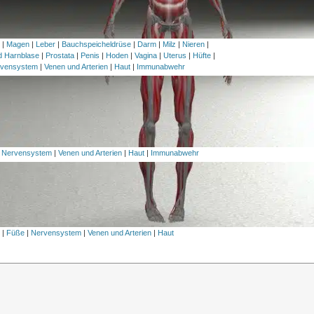
h
|
Magen
|
Leber
|
Bauchspeicheldrüse
|
Darm
|
Milz
|
Nieren
|
nd Harnblase
|
Prostata
|
Penis
|
Hoden
|
Vagina
|
Uterus
|
Hüfte
|
vensystem
|
Venen und Arterien
|
Haut
|
Immunabwehr
|
Nervensystem
|
Venen und Arterien
|
Haut
|
Immunabwehr
l
|
Füße
|
Nervensystem
|
Venen und Arterien
|
Haut