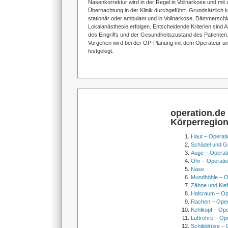
Nasenkorrektur wird in der Regel in Vollnarkose und mit
Übernachtung in der Klinik durchgeführt. Grundsätzlich 
stationär oder ambulant und in Vollnarkose, Dämmerschl
Lokalanästhesie erfolgen. Entscheidende Kriterien sind 
des Eingriffs und der Gesundheitszustand des Patienten.
Vorgehen wird bei der OP-Planung mit dem Operateur u
festgelegt.
operation.de
Körperregio
Haut – Operati
Schädel und Ge
Auge – Operat
Ohr – Operati
Nase
Mundhöhle – O
Zähne und Kief
Halsraum – Op
Rachen – Oper
Kehlkopf – Ope
Luftröhre – Op
Schilddrüse – 