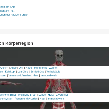
onen am Knie
onen am Fuß
onen der Angiochirurgie
ach Körperregion
 Gehirn
|
Auge
|
Ohr
|
Nase
|
Mundhöhle
|
Zähne
|
en
|
Kehlkopf
|
Luftröhre
|
Schilddrüse
|
Wirbelsäule
|
ystem
|
Venen und Arterien
|
Haut
|
Immunabwehr
nnliche Brust
|
Weibliche Brust
|
Lunge
|
Herz
|
Zwerchfell
|
vensystem
|
Venen und Arterien
|
Haut
|
Immunabwehr