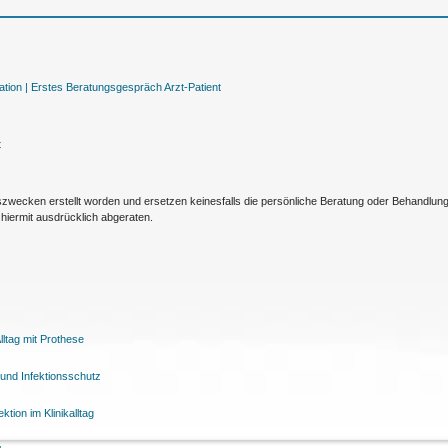
tion |
Erstes Beratungsgespräch Arzt-Patient
t
nszwecken erstellt worden und ersetzen keinesfalls die persönliche Beratung oder Behandlu
hiermit ausdrücklich abgeraten.
ltag mit Prothese
und Infektionsschutz
tion im Klinikalltag