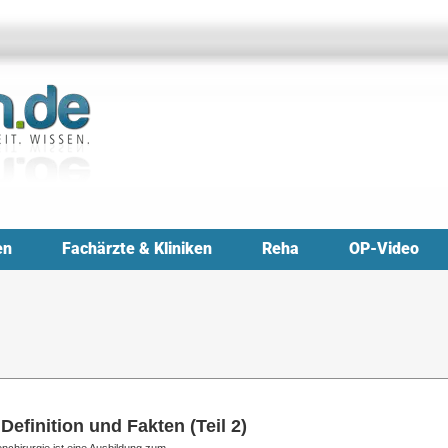
en
Fachärzte & Kliniken
Reha
OP-Video
Definition und Fakten (Teil 2)