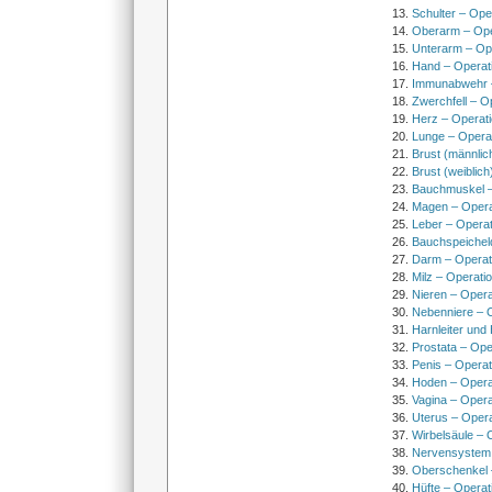
Schulter – Ope
Oberarm – Op
Unterarm – Op
Hand – Operat
Immunabwehr –
Zwerchfell – O
Herz – Operat
Lunge – Opera
Brust (männlic
Brust (weiblich
Bauchmuskel –
Magen – Oper
Leber – Operat
Bauchspeichel
Darm – Opera
Milz – Operati
Nieren – Opera
Nebenniere – 
Harnleiter und
Prostata – Ope
Penis – Opera
Hoden – Opera
Vagina – Opera
Uterus – Oper
Wirbelsäule – 
Nervensystem
Oberschenkel 
Hüfte – Operat