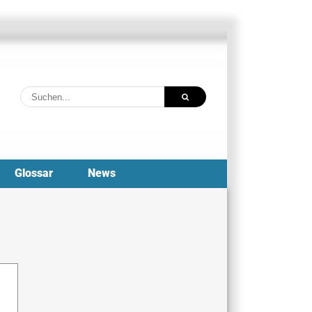
Suche
nach:
Glossar
News