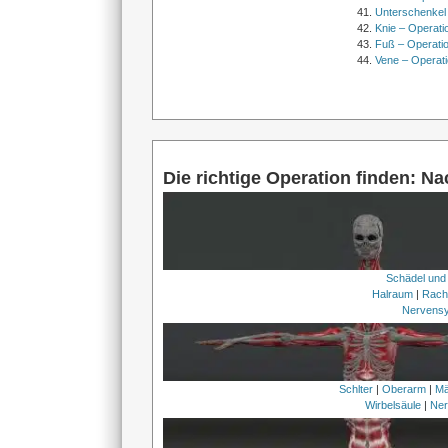
Unterschenkel
Knie – Operati
Fuß – Operati
Vene – Operati
Die richtige Operation finden: N
Schädel und
Halraum
|
Rach
Nervens
Schlter
|
Oberarm
|
Mä
Wirbelsäule
|
Ner