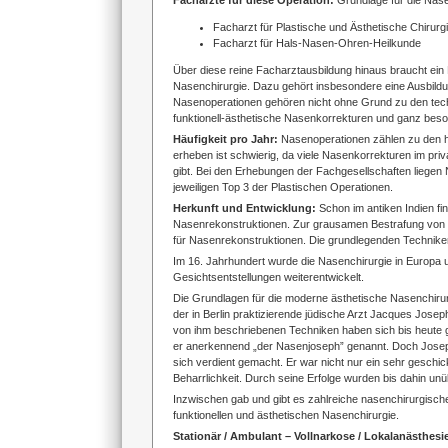
Fachärzte für diese Operation:
Grundlage für die Nase
Facharzt für Plastische und Ästhetische Chirurg
Facharzt für Hals-Nasen-Ohren-Heilkunde
Über diese reine Facharztausbildung hinaus braucht ein 
Nasenchirurgie. Dazu gehört insbesondere eine Ausbildun
Nasenoperationen gehören nicht ohne Grund zu den techn
funktionell-ästhetische Nasenkorrekturen und ganz beso
Häufigkeit pro Jahr:
Nasenoperationen zählen zu den h
erheben ist schwierig, da viele Nasenkorrekturen im priv
gibt. Bei den Erhebungen der Fachgesellschaften liegen
jeweiligen Top 3 der Plastischen Operationen.
Herkunft und Entwicklung:
Schon im antiken Indien f
Nasenrekonstruktionen. Zur grausamen Bestrafung von
für Nasenrekonstruktionen. Die grundlegenden Techniken
Im 16. Jahrhundert wurde die Nasenchirurgie in Europa u
Gesichtsentstellungen weiterentwickelt.
Die Grundlagen für die moderne ästhetische Nasenchiru
der in Berlin praktizierende jüdische Arzt Jacques Jose
von ihm beschriebenen Techniken haben sich bis heute ge
er anerkennend „der Nasenjoseph” genannt. Doch Joseph 
sich verdient gemacht. Er war nicht nur ein sehr geschi
Beharrlichkeit. Durch seine Erfolge wurden bis dahin un
Inzwischen gab und gibt es zahlreiche nasenchirurgis
funktionellen und ästhetischen Nasenchirurgie.
Stationär / Ambulant – Vollnarkose / Lokalanästhesi