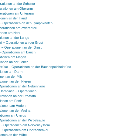
rationen an der Schulter
erationen am Oberarm
erationen am Unterarm
ionen an der Hand
 Operationen an den Lymphknoten
perationen am Zwerchfell
ionen am Herz
tionen an der Lunge
h) – Operationen an der Brust
) – Operationen an der Brust
 Operationen am Bauch
ationen am Magen
ionen an der Leber
drüse – Operationen an der Bauchspeicheldrüse
tionen am Darm
onen an der Milz
tionen an den Nieren
Operationen an der Nebenniere
 Harnblase – Operationen
rationen an der Prostata
tionen am Penis
tionen am Hoden
tionen an der Vagina
ationen am Uterus
Operationen an der Wirbelsäule
 – Operationen am Nervensystem
– Operationen am Oberschenkel
ionen an der Hüfte