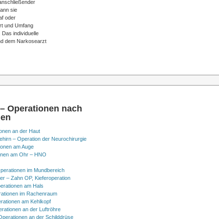
 anschließender
kann sie
af oder
Art und Umfang
 Das individuelle
nd dem Narkosearzt
 – Operationen nach
nen
onen an der Haut
hirn – Operation der Neurochirurgie
ionen am Auge
onen am Ohr – HNO
perationen im Mundbereich
er – Zahn OP, Kieferoperation
erationen am Hals
ationen im Rachenraum
rationen am Kehlkopf
erationen an der Luftröhre
Operationen an der Schilddrüse