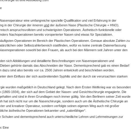
nchirurgie ist eine Ausbildung zum
ie
Nasenoperateur eine umfangreiche spezielle Qualifikation und viel Erfahrung in der
g in der Chirurgie der inneren
und
der äußeren Nase (Plastische Chirurgie + HNO).
isch anspruchsvollsten und schwierigsten Operationen. Ästhetisch-funktionelle oder
nders Nachoperationen bereits voroperierter Nasen sind etwas für Spezialisten.
äufigsten Operationen im Bereich der Plastischen Operationen. Genaue absolute Zahlen zu
atärztlichen oder Selbstzahlerbereich stattfinden, wofür es keine zentrale Datenerfassung
 Nasenoperationen sowohl bei den Frauen, als auch bei den Männern seit Jahren unter den
inden sich Abbildungen und detaillierte Beschreibungen von Nasenoperationen und
 Dieben gehörte damals das Abschneiden der Nase. Dementsprechend gab es einen Bedarf
 dazu sind also bereits vor ca. 2500 Jahren entwickelt und beschrieben worden.
nter dem Einfluss der sich ausbreitenden Syphilis und der durch sie verursachten starken
rgie wurden maßgeblich in Deutschland gelegt. Nach dem Ersten Weltkrieg war es besonder
ph (1865-1934), der sich auf dem Gebiet der Nasen- und Gesichtschirurgie engagierte. Die
halten und sind in ihren Grundlagen noch immer gültig. Von den Berlinern seiner Zeit wurde
hat sich nicht nur um die Nasenchirurgie, sondern auch um die Ästhetische Chirurgie an
ckter und kreativer Operateur, sondern verfolgte seinen eigenen Weg auch mit großer
übliche ästhetische Operationen bekannter und „salonfähiger“.
che Schulen und dementsprechend auch unterschiedliche Lehren und Lehrmeinungen zur
e:
Eine