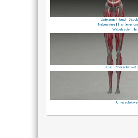
Unterarm
|
Hand
|
Bauc
Nebenniere
|
Harnleiter u
Wirbelsäule
|
Ner
Knie
|
Oberschenkel
Unterschenke