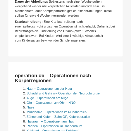
Dauer der Abheilung:
Spätestens nach einer Woche sollten
weitgehend wieder alle körperlichen Aktivitäten möglich sein. Bei
Mannschafts- oder Kampfsportarten gibt es Einschränkungen, diese
sollten für etwa 4 Wochen vermieden werden.
Krankschreibung:
Eine Krankschreibung nach
einer ästhetisch-chirurgischen Operation ist nicht erlaubt. Daher ist bei
Berufstätigen die Einreichung von Urlaub (etwa 1 Woche)
empfehlenswert. Bei Kindern wird eine 1-wöchige Abwesenheit
vom Kindergarten bzw. von der Schule angeraten.
operation.de – Operationen nach
Körperregionen
Haut – Operationen an der Haut
Schädel und Gehirn – Operation der Neurochirurgie
Auge – Operationen am Auge
Ohr – Operationen am Ohr – HNO
Nase
Mundhöhle – Operationen im Mundbereich
Zähne und Kiefer – Zahn OP, Kieferoperation
Halsraum – Operationen am Hals
Rachen – Operationen im Rachenraum
Kehlkopf – Operationen am Kehlkopf