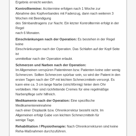
Ergebnis erreicht werden.
Kontrolltermine:
Arzttermine erfolgen nach 1 Woche zur
Abnahme des Kopfverbandes mit Fadenzug, dann nach weiteren 3
Wochen mit Beendigung
des Stirnbandtragens zur Nacht. Ein letzter Kontrolltermin erfolgt in der
Regel
nach 6 Monaten.
Einschränkungen nach der Operation:
Es bestehen in der Regel
keine
Einschränkungen nach der Operation. Das Schlafen auf der Kopf-Seite
ist
unmittelbar nach der Operation erlaubt.
Schmerzen und Narben nach der Operation:
Im Allgemeinen verspüren Patientinnen bzw. Patienten keine oder wenig
Schmerzen. Sollten Schmerzen spürbar sein, so wird der Patient in den
ersten Tagen nach der OP mit leichten Schmerzmitteln versorgt. Es
kann eine ca. 3 cm lange Narbe (strichförmig) hinter dem Ohr
verbleiben. Hier sind rückfettende Cremes für eine regelmäßige
Narbenpflege sehr hilfreich.
Medikamente nach der Operation:
Eine spezifische
Medikamenteneinnahme
nach einer Otoplastik bzw. Ohrenkorrektur besteht nicht. Im
Allgemeinen erfolgt Gabe von leichten Schmerzmitteln für
wenige Tage.
Rehabilitation / Physiotherapie:
Nach Ohrenkorrekturen sind keine
Reha-Maßnahmen durchzuführen.