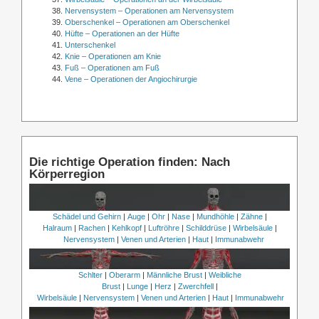
Nervensystem – Operationen am Nervensystem
Oberschenkel – Operationen am Oberschenkel
Hüfte – Operationen an der Hüfte
Unterschenkel
Knie – Operationen am Knie
Fuß – Operationen am Fuß
Vene – Operationen der Angiochirurgie
Die richtige Operation finden: Nach
Körperregion
Schädel und Gehirn
|
Auge
|
Ohr
|
Nase
|
Mundhöhle
|
Zähne
|
Halraum
|
Rachen
|
Kehlkopf
|
Luftröhre
|
Schilddrüse
|
Wirbelsäule
|
Nervensystem
|
Venen und Arterien
|
Haut
|
Immunabwehr
Schlter
|
Oberarm
|
Männliche Brust
|
Weibliche
Brust
|
Lunge
|
Herz
|
Zwerchfell
|
Wirbelsäule
|
Nervensystem
|
Venen und Arterien
|
Haut
|
Immunabwehr