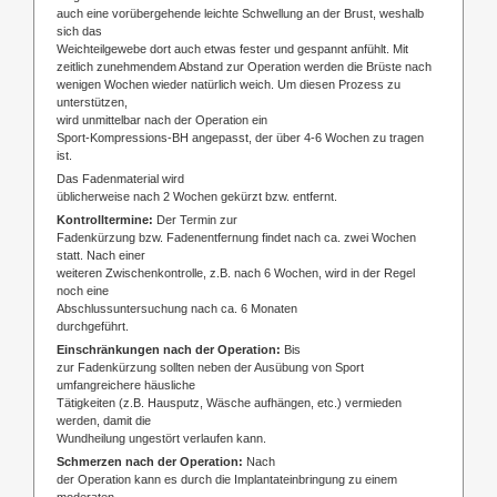
auch eine vorübergehende leichte Schwellung an der Brust, weshalb
sich das
Weichteilgewebe dort auch etwas fester und gespannt anfühlt. Mit
zeitlich zunehmendem Abstand zur Operation werden die Brüste nach
wenigen Wochen wieder natürlich weich. Um diesen Prozess zu
unterstützen,
wird unmittelbar nach der Operation ein
Sport-Kompressions-BH angepasst, der über 4-6 Wochen zu tragen
ist.
Das Fadenmaterial wird
üblicherweise nach 2 Wochen gekürzt bzw. entfernt.
Kontrolltermine:
Der Termin zur
Fadenkürzung bzw. Fadenentfernung findet nach ca. zwei Wochen
statt. Nach einer
weiteren Zwischenkontrolle, z.B. nach 6 Wochen, wird in der Regel
noch eine
Abschlussuntersuchung nach ca. 6 Monaten
durchgeführt.
Einschränkungen nach der Operation:
Bis
zur Fadenkürzung sollten neben der Ausübung von Sport
umfangreichere häusliche
Tätigkeiten (z.B. Hausputz, Wäsche aufhängen, etc.) vermieden
werden, damit die
Wundheilung ungestört verlaufen kann.
Schmerzen nach der Operation:
Nach
der Operation kann es durch die Implantateinbringung zu einem
moderaten