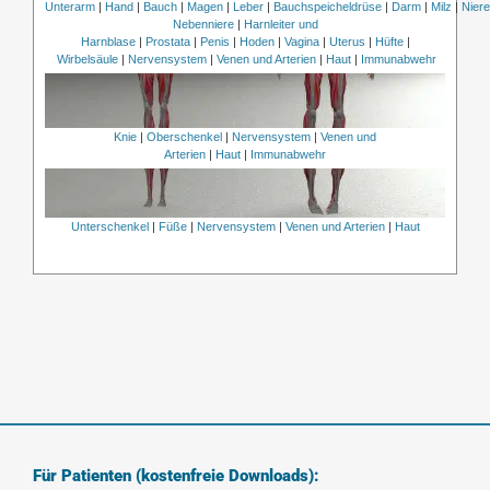
Unterarm
|
Hand
|
Bauch
|
Magen
|
Leber
|
Bauchspeicheldrüse
|
Darm
|
Milz
|
Nier
Nebenniere
|
Harnleiter und
Harnblase
|
Prostata
|
Penis
|
Hoden
|
Vagina
|
Uterus
|
Hüfte
|
Wirbelsäule
|
Nervensystem
|
Venen und Arterien
|
Haut
|
Immunabwehr
Knie
|
Oberschenkel
|
Nervensystem
|
Venen und
Arterien
|
Haut
|
Immunabwehr
Unterschenkel
|
Füße
|
Nervensystem
|
Venen und Arterien
|
Haut
Für Patienten (kostenfreie Downloads):