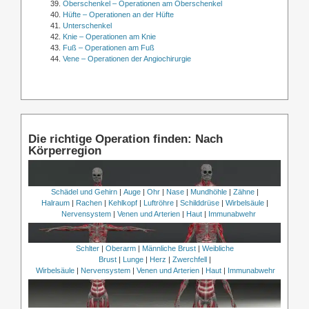
Oberschenkel – Operationen am Oberschenkel
Hüfte – Operationen an der Hüfte
Unterschenkel
Knie – Operationen am Knie
Fuß – Operationen am Fuß
Vene – Operationen der Angiochirurgie
Die richtige Operation finden: Nach
Körperregion
Schädel und Gehirn
|
Auge
|
Ohr
|
Nase
|
Mundhöhle
|
Zähne
|
Halraum
|
Rachen
|
Kehlkopf
|
Luftröhre
|
Schilddrüse
|
Wirbelsäule
|
Nervensystem
|
Venen und Arterien
|
Haut
|
Immunabwehr
Schlter
|
Oberarm
|
Männliche Brust
|
Weibliche
Brust
|
Lunge
|
Herz
|
Zwerchfell
|
Wirbelsäule
|
Nervensystem
|
Venen und Arterien
|
Haut
|
Immunabwehr