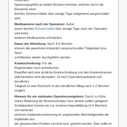
Spannungsgefühl an beiden Brüsten kommen, welches durch die
Einnahme eines
leichten Schmerzmittels über wenige Tage weitgehend ausgeschaltet
wird.
Medikamente nach der Operation:
Außer
einem leichten
Schmerzmittel
über wenige Tage nach der Operation
sind keine
weiteren Medikamente erforderlich.
Dauer der Abheilung:
Nach 4-6 Wochen
können alle gewohnten körperlich anspruchsvollen Tätigkeiten bzw.
Sport
schrittweise wieder durchgeführt werden.
Krankschreibung:
Für die
Regeneration nach ästhetischen
Eingriffen wird eine ärztliche Krankschreibung von den Krankenkassen
üblicherweise nicht akzeptiert. Je nach Operationsaufwand und
beruflicher
Tätigkeit ist eine Rückkehr in den beruflichen Alltag nach 1-2 Wochen
möglich.
Hinweis für ein optimales Operationsergebnis:
Durch zu frühe
starke Belastung der Brustmuskulatur bzw. direkte seitlich gelagerte
Schlafposition können bis zur sicheren Kapselbildung (4-6 Wochen)
und damit der
sicheren Implantatverankerung im umgebenden Weichteilgewebe die
Implantate aus
der gewünschten Position verrückt bzw. gedreht werden. Dies sollte im