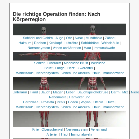
Die richtige Operation finden: Nach
Körperregion
Schädel und Gehirn
|
Auge
|
Ohr
|
Nase
|
Mundhöhle
|
Zähne
|
Halraum
|
Rachen
|
Kehlkopf
|
Luftröhre
|
Schilddrüse
|
Wirbelsäule
|
Nervensystem
|
Venen und Arterien
|
Haut
|
Immunabwehr
Schlter
|
Oberarm
|
Männliche Brust
|
Weibliche
Brust
|
Lunge
|
Herz
|
Zwerchfell
|
Wirbelsäule
|
Nervensystem
|
Venen und Arterien
|
Haut
|
Immunabwehr
Unterarm
|
Hand
|
Bauch
|
Magen
|
Leber
|
Bauchspeicheldrüse
|
Darm
|
Milz
|
Nier
Nebenniere
|
Harnleiter und
Harnblase
|
Prostata
|
Penis
|
Hoden
|
Vagina
|
Uterus
|
Hüfte
|
Wirbelsäule
|
Nervensystem
|
Venen und Arterien
|
Haut
|
Immunabwehr
Knie
|
Oberschenkel
|
Nervensystem
|
Venen und
Arterien
|
Haut
|
Immunabwehr