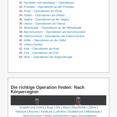
Harnleiter und Harnblase – Operationen
Prostata – Operationen an der Prostata
Penis – Operationen am Penis
Hoden – Operationen am Hoden
Vagina – Operationen an der Vagina
Uterus – Operationen am Uterus
Wirbelsäule – Operationen an der Wirbelsäule
Nervensystem – Operationen am Nervensystem
Oberschenkel – Operationen am Oberschenkel
Hüfte – Operationen an der Hüfte
Unterschenkel
Knie – Operationen am Knie
Fuß – Operationen am Fuß
Vene – Operationen der Angiochirurgie
Die richtige Operation finden: Nach
Körperregion
Schädel und Gehirn
|
Auge
|
Ohr
|
Nase
|
Mundhöhle
|
Zähne
|
Halraum
|
Rachen
|
Kehlkopf
|
Luftröhre
|
Schilddrüse
|
Wirbelsäule
|
Nervensystem
|
Venen und Arterien
|
Haut
|
Immunabwehr