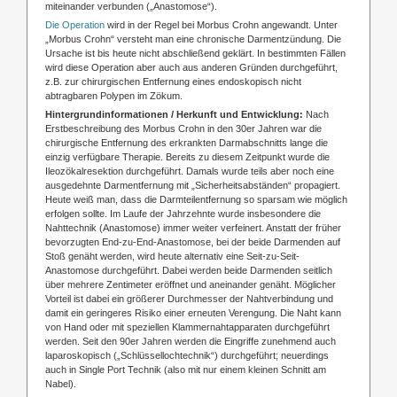
miteinander verbunden („Anastomose“).
Die Operation
wird in der Regel bei Morbus Crohn angewandt. Unter
„Morbus Crohn“ versteht man eine chronische Darmentzündung. Die
Ursache ist bis heute nicht abschließend geklärt. In bestimmten Fällen
wird diese Operation aber auch aus anderen Gründen durchgeführt,
z.B. zur chirurgischen Entfernung eines endoskopisch nicht
abtragbaren Polypen im Zökum.
Hintergrundinformationen / Herkunft und Entwicklung:
Nach
Erstbeschreibung des Morbus Crohn in den 30er Jahren war die
chirurgische Entfernung des erkrankten Darmabschnitts lange die
einzig verfügbare Therapie. Bereits zu diesem Zeitpunkt wurde die
Ileozökalresektion durchgeführt. Damals wurde teils aber noch eine
ausgedehnte Darmentfernung mit „Sicherheitsabständen“ propagiert.
Heute weiß man, dass die Darmteilentfernung so sparsam wie möglich
erfolgen sollte. Im Laufe der Jahrzehnte wurde insbesondere die
Nahttechnik (Anastomose) immer weiter verfeinert. Anstatt der früher
bevorzugten End-zu-End-Anastomose, bei der beide Darmenden auf
Stoß genäht werden, wird heute alternativ eine Seit-zu-Seit-
Anastomose durchgeführt. Dabei werden beide Darmenden seitlich
über mehrere Zentimeter eröffnet und aneinander genäht. Möglicher
Vorteil ist dabei ein größerer Durchmesser der Nahtverbindung und
damit ein geringeres Risiko einer erneuten Verengung. Die Naht kann
von Hand oder mit speziellen Klammernahtapparaten durchgeführt
werden. Seit den 90er Jahren werden die Eingriffe zunehmend auch
laparoskopisch („Schlüssellochtechnik“) durchgeführt; neuerdings
auch in Single Port Technik (also mit nur einem kleinen Schnitt am
Nabel).