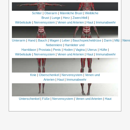
Schlter
|
Oberarm
|
Männliche Brust
|
Weibliche
Brust
|
Lunge
|
Herz
|
Zwerchfell
|
Wirbelsäule
|
Nervensystem
|
Venen und Arterien
|
Haut
|
Immunabwehr
Unterarm
|
Hand
|
Bauch
|
Magen
|
Leber
|
Bauchspeicheldrüse
|
Darm
|
Milz
|
Nier
Nebenniere
|
Harnleiter und
Harnblase
|
Prostata
|
Penis
|
Hoden
|
Vagina
|
Uterus
|
Hüfte
|
Wirbelsäule
|
Nervensystem
|
Venen und Arterien
|
Haut
|
Immunabwehr
Knie
|
Oberschenkel
|
Nervensystem
|
Venen und
Arterien
|
Haut
|
Immunabwehr
Unterschenkel
|
Füße
|
Nervensystem
|
Venen und Arterien
|
Haut