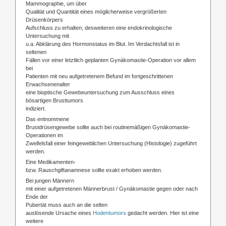
Mammographie, um über
Qualität und Quantität eines möglicherweise vergrößerten
Drüsenkörpers
Aufschluss zu erhalten; desweiteren eine endokrinologische
Untersuchung mit
u.a. Abklärung des Hormonstatus im Blut. Im Verdachtsfall ist in
seltenen
Fällen vor einer letztlich geplanten Gynäkomastie-Operation vor allem
bei
Patienten mit neu aufgetretenem Befund im fortgeschrittenen
Erwachsenenalter
eine bioptische Gewebeuntersuchung zum Ausschluss eines
bösartigen Brusttumors
indiziert.
Das entnommene
Brustdrüsengewebe sollte auch bei routinemäßigen Gynäkomastie-
Operationen im
Zweifelsfall einer feingeweblichen Untersuchung (Histologie) zugeführt
werden.
Eine Medikamenten-
bzw. Rauschgiftanamnese sollte exakt erhoben werden.
Bei jungen Männern
mit einer aufgetretenen Männerbrust / Gynäkomastie gegen oder nach
Ende der
Pubertät muss auch an die selten
auslösende Ursache eines
Hodentumors
gedacht werden. Hier ist eine
weitere