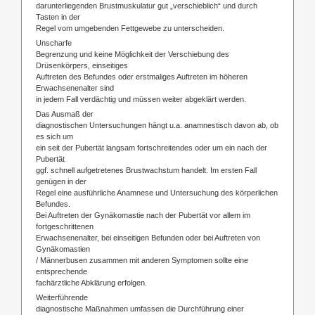
darunterliegenden Brustmuskulatur gut „verschieblich“ und durch
Tasten in der
Regel vom umgebenden Fettgewebe zu unterscheiden.
Unscharfe
Begrenzung und keine Möglichkeit der Verschiebung des
Drüsenkörpers, einseitiges
Auftreten des Befundes oder erstmaliges Auftreten im höheren
Erwachsenenalter sind
in jedem Fall verdächtig und müssen weiter abgeklärt werden.
Das Ausmaß der
diagnostischen Untersuchungen hängt u.a. anamnestisch davon ab, ob
es sich um
ein seit der Pubertät langsam fortschreitendes oder um ein nach der
Pubertät
ggf. schnell aufgetretenes Brustwachstum handelt. Im ersten Fall
genügen in der
Regel eine ausführliche Anamnese und Untersuchung des körperlichen
Befundes.
Bei Auftreten der Gynäkomastie nach der Pubertät vor allem im
fortgeschrittenen
Erwachsenenalter, bei einseitigen Befunden oder bei Auftreten von
Gynäkomastien
/ Männerbusen zusammen mit anderen Symptomen sollte eine
entsprechende
fachärztliche Abklärung erfolgen.
Weiterführende
diagnostische Maßnahmen umfassen die Durchführung einer