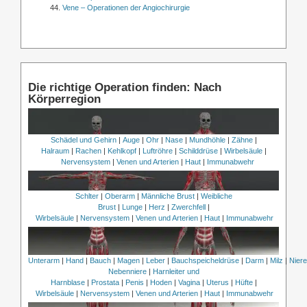
Vene – Operationen der Angiochirurgie
Die richtige Operation finden: Nach
Körperregion
Schädel und Gehirn
|
Auge
|
Ohr
|
Nase
|
Mundhöhle
|
Zähne
|
Halraum
|
Rachen
|
Kehlkopf
|
Luftröhre
|
Schilddrüse
|
Wirbelsäule
|
Nervensystem
|
Venen und Arterien
|
Haut
|
Immunabwehr
Schlter
|
Oberarm
|
Männliche Brust
|
Weibliche
Brust
|
Lunge
|
Herz
|
Zwerchfell
|
Wirbelsäule
|
Nervensystem
|
Venen und Arterien
|
Haut
|
Immunabwehr
Unterarm
|
Hand
|
Bauch
|
Magen
|
Leber
|
Bauchspeicheldrüse
|
Darm
|
Milz
|
Nier
Nebenniere
|
Harnleiter und
Harnblase
|
Prostata
|
Penis
|
Hoden
|
Vagina
|
Uterus
|
Hüfte
|
Wirbelsäule
|
Nervensystem
|
Venen und Arterien
|
Haut
|
Immunabwehr