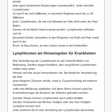
jeweils
einer ganz bestimmten Körperregion verantwortlich. Jeder einzelne
Lymphknoten
ist rund 5 bis zehn Millimeter, in einzelnen Regionen auch bis zu 20
Millimeter
groß. Lymphknoten, die wie zum Beispiel am Hals dicht unter der Haut
liegen,
können oft mit bloßer Hand ertastet werden. Lymphknoten befinden
sich im
gesamten Körper, besonders in den Regionen von Kopf und Hals sowie
auch in der
Brust, im Bauchraum, an den Leisten sowie in den Kniekehlen.
Lymphknoten als Hinweisgeber für Krankheiten
Eine Veränderung der Lymphknoten ist auf zweierlei Weise von
Bedeutung: Deutlich angeschwollene, also vergrößerte Lymphknoten
stellen meist einen
Hinweis auf eine akute Immunabwehr dar. Bei deutlicher Veränderung,
die über
einen längeren Zeitraum anhält, sowie in Zusammenhang mit weiteren
Symptomen
sollte eine Abklärung stattfinden. Auf diese Weise können typische
Krankheitserreger als Auslöser der Infektion gefunden werden.
Darüber hinaus können Lymphknoten auch selbst befallen
werden: Krebsarten wie Morbus Hodgkin oder das Non-Hodgkin-
Lymphom können sich
unter anderem durch eine Verhärtung der Lymphknoten bemerkbar