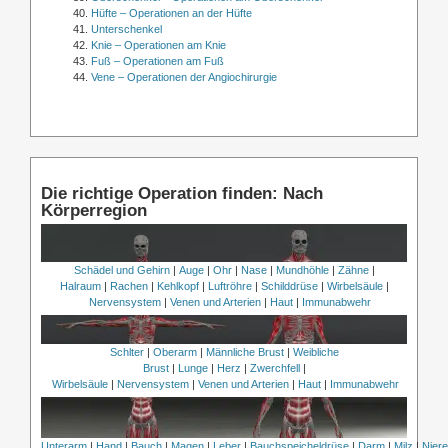
Hüfte – Operationen an der Hüfte
Unterschenkel
Knie – Operationen am Knie
Fuß – Operationen am Fuß
Vene – Operationen der Angiochirurgie
Die richtige Operation finden: Nach
Körperregion
Schädel und Gehirn
|
Auge
|
Ohr
|
Nase
|
Mundhöhle
|
Zähne
|
Halraum
|
Rachen
|
Kehlkopf
|
Luftröhre
|
Schilddrüse
|
Wirbelsäule
|
Nervensystem
|
Venen und Arterien
|
Haut
|
Immunabwehr
Schlter
|
Oberarm
|
Männliche Brust
|
Weibliche
Brust
|
Lunge
|
Herz
|
Zwerchfell
|
Wirbelsäule
|
Nervensystem
|
Venen und Arterien
|
Haut
|
Immunabwehr
Unterarm
|
Hand
|
Bauch
|
Magen
|
Leber
|
Bauchspeicheldrüse
|
Darm
|
Milz
|
Nier