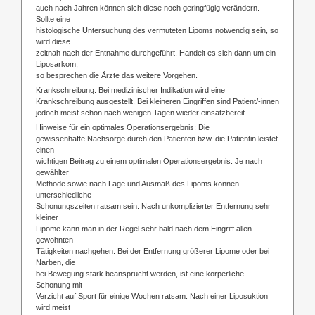
auch nach Jahren können sich diese noch geringfügig verändern.
Sollte eine
histologische Untersuchung des vermuteten Lipoms notwendig sein, so
wird diese
zeitnah nach der Entnahme durchgeführt. Handelt es sich dann um ein
Liposarkom,
so besprechen die Ärzte das weitere Vorgehen.
Krankschreibung: Bei medizinischer Indikation wird eine
Krankschreibung ausgestellt. Bei kleineren Eingriffen sind Patient/-innen
jedoch meist schon nach wenigen Tagen wieder einsatzbereit.
Hinweise für ein optimales Operationsergebnis: Die
gewissenhafte Nachsorge durch den Patienten bzw. die Patientin leistet
einen
wichtigen Beitrag zu einem optimalen Operationsergebnis. Je nach
gewählter
Methode sowie nach Lage und Ausmaß des Lipoms können
unterschiedliche
Schonungszeiten ratsam sein. Nach unkomplizierter Entfernung sehr
kleiner
Lipome kann man in der Regel sehr bald nach dem Eingriff allen
gewohnten
Tätigkeiten nachgehen. Bei der Entfernung größerer Lipome oder bei
Narben, die
bei Bewegung stark beansprucht werden, ist eine körperliche
Schonung mit
Verzicht auf Sport für einige Wochen ratsam. Nach einer Liposuktion
wird meist