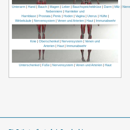
Unterarm
|
Hand
|
Bauch
|
Magen
|
Leber
|
Bauchspeicheldrüse
|
Darm
|
Milz
|
Nier
Nebenniere
|
Harnleiter und
Harnblase
|
Prostata
|
Penis
|
Hoden
|
Vagina
|
Uterus
|
Hüfte
|
Wirbelsäule
|
Nervensystem
|
Venen und Arterien
|
Haut
|
Immunabwehr
Knie
|
Oberschenkel
|
Nervensystem
|
Venen und
Arterien
|
Haut
|
Immunabwehr
Unterschenkel
|
Füße
|
Nervensystem
|
Venen und Arterien
|
Haut