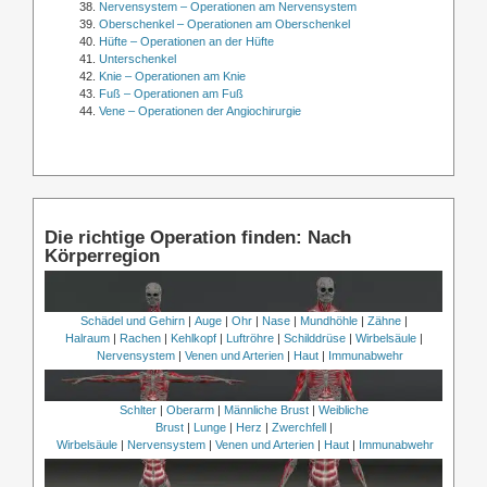
Nervensystem – Operationen am Nervensystem
Oberschenkel – Operationen am Oberschenkel
Hüfte – Operationen an der Hüfte
Unterschenkel
Knie – Operationen am Knie
Fuß – Operationen am Fuß
Vene – Operationen der Angiochirurgie
Die richtige Operation finden: Nach
Körperregion
Schädel und Gehirn
|
Auge
|
Ohr
|
Nase
|
Mundhöhle
|
Zähne
|
Halraum
|
Rachen
|
Kehlkopf
|
Luftröhre
|
Schilddrüse
|
Wirbelsäule
|
Nervensystem
|
Venen und Arterien
|
Haut
|
Immunabwehr
Schlter
|
Oberarm
|
Männliche Brust
|
Weibliche
Brust
|
Lunge
|
Herz
|
Zwerchfell
|
Wirbelsäule
|
Nervensystem
|
Venen und Arterien
|
Haut
|
Immunabwehr