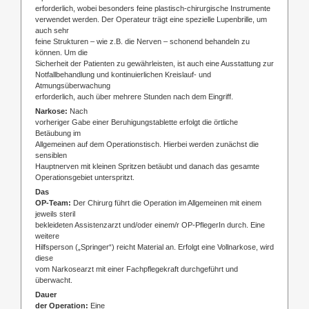
erforderlich, wobei besonders feine plastisch-chirurgische Instrumente
verwendet werden. Der Operateur trägt eine spezielle Lupenbrille, um
auch sehr
feine Strukturen – wie z.B. die Nerven – schonend behandeln zu
können. Um die
Sicherheit der Patienten zu gewährleisten, ist auch eine Ausstattung zur
Notfallbehandlung und kontinuierlichen Kreislauf- und
Atmungsüberwachung
erforderlich, auch über mehrere Stunden nach dem Eingriff.
Narkose:
Nach
vorheriger Gabe einer Beruhigungstablette erfolgt die örtliche
Betäubung im
Allgemeinen auf dem Operationstisch. Hierbei werden zunächst die
sensiblen
Hauptnerven mit kleinen Spritzen betäubt und danach das gesamte
Operationsgebiet unterspritzt.
Das
OP-Team:
Der Chirurg führt die Operation im Allgemeinen mit einem
jeweils steril
bekleideten Assistenzarzt und/oder einem/r OP-PflegerIn durch. Eine
weitere
Hilfsperson („Springer“) reicht Material an. Erfolgt eine Vollnarkose, wird
diese
vom Narkosearzt mit einer Fachpflegekraft durchgeführt und
überwacht.
Dauer
der Operation:
Eine