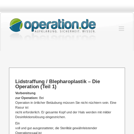
Zum
Inhalt
springen
Lidstraffung / Blepharoplastik – Die
Operation (Teil 1)
Vorbereitung
zur Operation:
Bei
Operation in örtlicher Betäubung müssen Sie nicht nüchtern sein. Eine
Rasur ist
nicht erforderlich. Er gesamte Kopf und der Hals werden mit milder
Desinfektionslösung eingestrichen.
Ein
voll und gut ausgestatteter, die Sterilität gewährleistender
Operationssaal ist