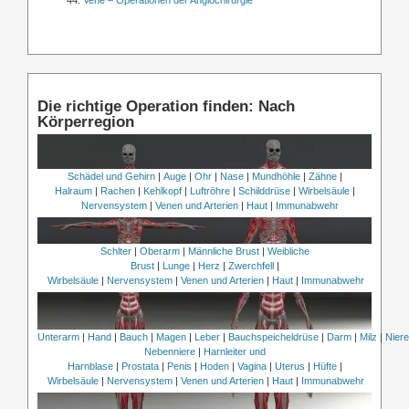
Vene – Operationen der Angiochirurgie
Die richtige Operation finden: Nach
Körperregion
Schädel und Gehirn
|
Auge
|
Ohr
|
Nase
|
Mundhöhle
|
Zähne
|
Halraum
|
Rachen
|
Kehlkopf
|
Luftröhre
|
Schilddrüse
|
Wirbelsäule
|
Nervensystem
|
Venen und Arterien
|
Haut
|
Immunabwehr
Schlter
|
Oberarm
|
Männliche Brust
|
Weibliche
Brust
|
Lunge
|
Herz
|
Zwerchfell
|
Wirbelsäule
|
Nervensystem
|
Venen und Arterien
|
Haut
|
Immunabwehr
Unterarm
|
Hand
|
Bauch
|
Magen
|
Leber
|
Bauchspeicheldrüse
|
Darm
|
Milz
|
Nier
Nebenniere
|
Harnleiter und
Harnblase
|
Prostata
|
Penis
|
Hoden
|
Vagina
|
Uterus
|
Hüfte
|
Wirbelsäule
|
Nervensystem
|
Venen und Arterien
|
Haut
|
Immunabwehr