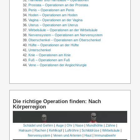
Prostata – Operationen an der Prostata
Penis – Operationen am Penis
Hoden – Operationen am Hoden
Vagina – Operationen an der Vagina
Uterus – Operationen am Uterus
Wirbelsäule – Operationen an der Wirbelsäule
Nervensystem – Operationen am Nervensystem
Oberschenkel – Operationen am Oberschenkel
Hüfte – Operationen an der Hüfte
Unterschenkel
Knie – Operationen am Knie
Fuß – Operationen am Fuß
Vene – Operationen der Angiochirurgie
Die richtige Operation finden: Nach
Körperregion
Schädel und Gehirn
|
Auge
|
Ohr
|
Nase
|
Mundhöhle
|
Zähne
|
Halraum
|
Rachen
|
Kehlkopf
|
Luftröhre
|
Schilddrüse
|
Wirbelsäule
|
Nervensystem
|
Venen und Arterien
|
Haut
|
Immunabwehr