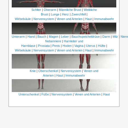
Schlter
|
Oberarm
|
Männliche Brust
|
Weibliche
Brust
|
Lunge
|
Herz
|
Zwerchfell
|
Wirbelsäule
|
Nervensystem
|
Venen und Arterien
|
Haut
|
Immunabwehr
Unterarm
|
Hand
|
Bauch
|
Magen
|
Leber
|
Bauchspeicheldrüse
|
Darm
|
Milz
|
Nier
Nebenniere
|
Harnleiter und
Harnblase
|
Prostata
|
Penis
|
Hoden
|
Vagina
|
Uterus
|
Hüfte
|
Wirbelsäule
|
Nervensystem
|
Venen und Arterien
|
Haut
|
Immunabwehr
Knie
|
Oberschenkel
|
Nervensystem
|
Venen und
Arterien
|
Haut
|
Immunabwehr
Unterschenkel
|
Füße
|
Nervensystem
|
Venen und Arterien
|
Haut