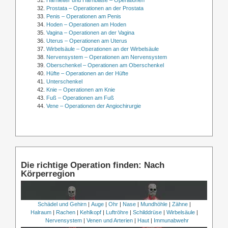
Prostata – Operationen an der Prostata
Penis – Operationen am Penis
Hoden – Operationen am Hoden
Vagina – Operationen an der Vagina
Uterus – Operationen am Uterus
Wirbelsäule – Operationen an der Wirbelsäule
Nervensystem – Operationen am Nervensystem
Oberschenkel – Operationen am Oberschenkel
Hüfte – Operationen an der Hüfte
Unterschenkel
Knie – Operationen am Knie
Fuß – Operationen am Fuß
Vene – Operationen der Angiochirurgie
Die richtige Operation finden: Nach
Körperregion
Schädel und Gehirn
|
Auge
|
Ohr
|
Nase
|
Mundhöhle
|
Zähne
|
Halraum
|
Rachen
|
Kehlkopf
|
Luftröhre
|
Schilddrüse
|
Wirbelsäule
|
Nervensystem
|
Venen und Arterien
|
Haut
|
Immunabwehr