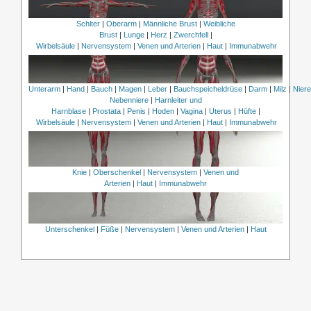
Schlter
|
Oberarm
|
Männliche Brust
|
Weibliche
Brust
|
Lunge
|
Herz
|
Zwerchfell
|
Wirbelsäule
|
Nervensystem
|
Venen und Arterien
|
Haut
|
Immunabwehr
Unterarm
|
Hand
|
Bauch
|
Magen
|
Leber
|
Bauchspeicheldrüse
|
Darm
|
Milz
|
Nier
Nebenniere
|
Harnleiter und
Harnblase
|
Prostata
|
Penis
|
Hoden
|
Vagina
|
Uterus
|
Hüfte
|
Wirbelsäule
|
Nervensystem
|
Venen und Arterien
|
Haut
|
Immunabwehr
Knie
|
Oberschenkel
|
Nervensystem
|
Venen und
Arterien
|
Haut
|
Immunabwehr
Unterschenkel
|
Füße
|
Nervensystem
|
Venen und Arterien
|
Haut