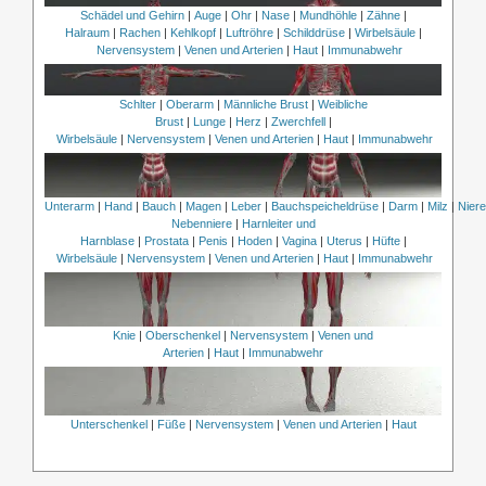
Schädel und Gehirn
|
Auge
|
Ohr
|
Nase
|
Mundhöhle
|
Zähne
|
Halraum
|
Rachen
|
Kehlkopf
|
Luftröhre
|
Schilddrüse
|
Wirbelsäule
|
Nervensystem
|
Venen und Arterien
|
Haut
|
Immunabwehr
Schlter
|
Oberarm
|
Männliche Brust
|
Weibliche
Brust
|
Lunge
|
Herz
|
Zwerchfell
|
Wirbelsäule
|
Nervensystem
|
Venen und Arterien
|
Haut
|
Immunabwehr
Unterarm
|
Hand
|
Bauch
|
Magen
|
Leber
|
Bauchspeicheldrüse
|
Darm
|
Milz
|
Nier
Nebenniere
|
Harnleiter und
Harnblase
|
Prostata
|
Penis
|
Hoden
|
Vagina
|
Uterus
|
Hüfte
|
Wirbelsäule
|
Nervensystem
|
Venen und Arterien
|
Haut
|
Immunabwehr
Knie
|
Oberschenkel
|
Nervensystem
|
Venen und
Arterien
|
Haut
|
Immunabwehr
Unterschenkel
|
Füße
|
Nervensystem
|
Venen und Arterien
|
Haut