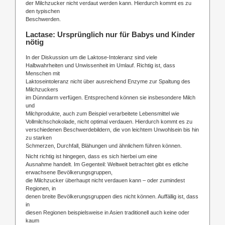
der Milchzucker nicht verdaut werden kann. Hierdurch kommt es zu
den typischen
Beschwerden.
Lactase: Ursprünglich nur für Babys und Kinder
nötig
In der Diskussion um die Laktose-Intoleranz sind viele
Halbwahrheiten und Unwissenheit im Umlauf. Richtig ist, dass
Menschen mit
Laktoseintoleranz nicht über ausreichend Enzyme zur Spaltung des
Milchzuckers
im Dünndarm verfügen. Entsprechend können sie insbesondere Milch
und
Milchprodukte, auch zum Beispiel verarbeitete Lebensmittel wie
Vollmilchschokolade, nicht optimal verdauen. Hierdurch kommt es zu
verschiedenen Beschwerdebildern, die von leichtem Unwohlsein bis hin
zu starken
Schmerzen, Durchfall, Blähungen und ähnlichem führen können.
Nicht richtig ist hingegen, dass es sich hierbei um eine
Ausnahme handelt. Im Gegenteil: Weltweit betrachtet gibt es etliche
erwachsene Bevölkerungsgruppen,
die Milchzucker überhaupt nicht verdauen kann – oder zumindest
Regionen, in
denen breite Bevölkerungsgruppen dies nicht können. Auffällig ist, dass
in
diesen Regionen beispielsweise in Asien traditionell auch keine oder
kaum