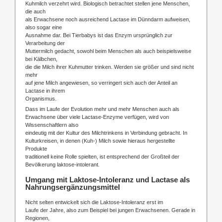
Kuhmilch verzehrt wird. Biologisch betrachtet stellen jene Menschen,
die auch
als Erwachsene noch ausreichend Lactase im Dünndarm aufweisen,
also sogar eine
Ausnahme dar. Bei Tierbabys ist das Enzym ursprünglich zur
Verarbeitung der
Muttermilch gedacht, sowohl beim Menschen als auch beispielsweise
bei Kälbchen,
die die Milch ihrer Kuhmutter trinken. Werden sie größer und sind nicht
mehr
auf jene Milch angewiesen, so verringert sich auch der Anteil an
Lactase in ihrem
Organismus.
Dass im Laufe der Evolution mehr und mehr Menschen auch als
Erwachsene über viele Lactase-Enzyme verfügen, wird von
Wissenschaftlern also
eindeutig mit der Kultur des Milchtrinkens in Verbindung gebracht. In
Kulturkreisen, in denen (Kuh-) Milch sowie hieraus hergestellte
Produkte
traditionell keine Rolle spielten, ist entsprechend der Großteil der
Bevölkerung laktose-intolerant.
Umgang mit Laktose-Intoleranz und Lactase als
Nahrungsergänzungsmittel
Nicht selten entwickelt sich die Laktose-Intoleranz erst im
Laufe der Jahre, also zum Beispiel bei jungen Erwachsenen. Gerade in
Regionen,