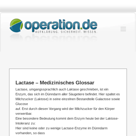
Zum
Inhalt
springen
Lactase – Medizinisches Glossar
Lactase, umgangssprachlich auch Laktase geschrieben, ist ein
Enzym, das sich im Dünndarm aller Säugetiere befindet. Hier spaltet es
Milchzucker (Laktose) in seine einzelnen Bestandteile Galactose sowie
Glucose
auf. Erst durch diesen Vorgang wird der Milchzucker für den Körper
verwertbar.
Eine besondere Bedeutung kommt dem Enzym heute bei der Laktose-
Intoleranz zu:
Hier sind keine oder zu wenige Lactase-Enzyme im Dünndarm
vorhanden, so dass