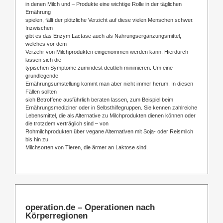
in denen Milch und – Produkte eine wichtige Rolle in der täglichen
Ernährung
spielen, fällt der plötzliche Verzicht auf diese vielen Menschen schwer.
Inzwischen
gibt es das Enzym Lactase auch als Nahrungsergänzungsmittel,
welches vor dem
Verzehr von Milchprodukten eingenommen werden kann. Hierdurch
lassen sich die
typischen Symptome zumindest deutlich minimieren. Um eine
grundlegende
Ernährungsumstellung kommt man aber nicht immer herum. In diesen
Fällen sollten
sich Betroffene ausführlich beraten lassen, zum Beispiel beim
Ernährungsmediziner oder in Selbsthilfegruppen. Sie kennen zahlreiche
Lebensmittel, die als Alternative zu Milchprodukten dienen können oder
die trotzdem verträglich sind – von
Rohmilchprodukten über vegane Alternativen mit Soja- oder Reismilch
bis hin zu
Milchsorten von Tieren, die ärmer an Laktose sind.
operation.de – Operationen nach
Körperregionen