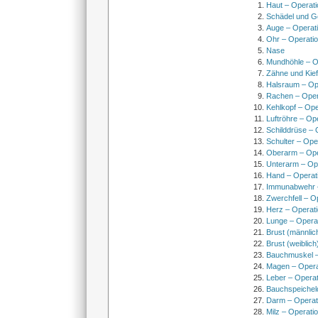
Haut – Operati
Schädel und Ge
Auge – Operat
Ohr – Operati
Nase
Mundhöhle – O
Zähne und Kief
Halsraum – Op
Rachen – Oper
Kehlkopf – Ope
Luftröhre – Op
Schilddrüse – 
Schulter – Ope
Oberarm – Op
Unterarm – Op
Hand – Operat
Immunabwehr –
Zwerchfell – O
Herz – Operat
Lunge – Opera
Brust (männlic
Brust (weiblich
Bauchmuskel –
Magen – Oper
Leber – Operat
Bauchspeichel
Darm – Opera
Milz – Operati