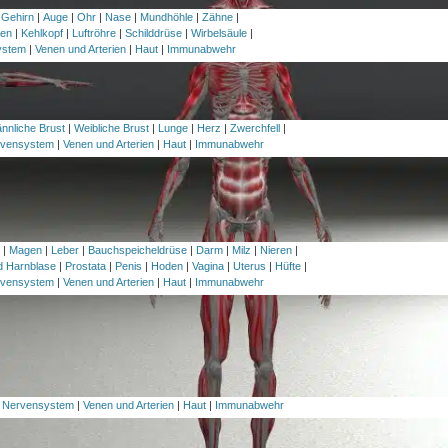
 Gehirn
|
Auge
|
Ohr
|
Nase
|
Mundhöhle
|
Zähne
|
en
|
Kehlkopf
|
Luftröhre
|
Schilddrüse
|
Wirbelsäule
|
ystem
|
Venen und Arterien
|
Haut
|
Immunabwehr
nnliche Brust
|
Weibliche Brust
|
Lunge
|
Herz
|
Zwerchfell
|
vensystem
|
Venen und Arterien
|
Haut
|
Immunabwehr
h
|
Magen
|
Leber
|
Bauchspeicheldrüse
|
Darm
|
Milz
|
Nieren
|
nd Harnblase
|
Prostata
|
Penis
|
Hoden
|
Vagina
|
Uterus
|
Hüfte
|
vensystem
|
Venen und Arterien
|
Haut
|
Immunabwehr
|
Nervensystem
|
Venen und Arterien
|
Haut
|
Immunabwehr