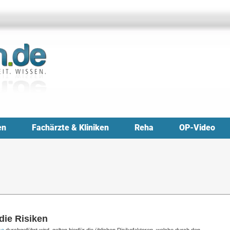
en
Fachärzte & Kliniken
Reha
OP-Video
die Risiken