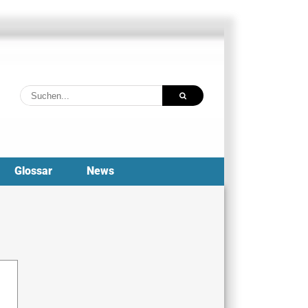
Suche
nach:
Glossar
News