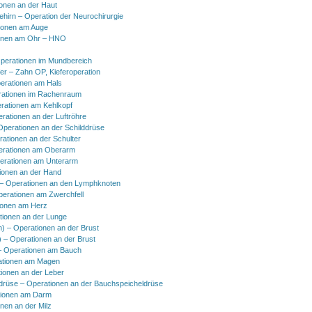
onen an der Haut
hirn – Operation der Neurochirurgie
ionen am Auge
onen am Ohr – HNO
perationen im Mundbereich
er – Zahn OP, Kieferoperation
erationen am Hals
ationen im Rachenraum
rationen am Kehlkopf
erationen an der Luftröhre
Operationen an der Schilddrüse
rationen an der Schulter
erationen am Oberarm
erationen am Unterarm
ionen an der Hand
 Operationen an den Lymphknoten
perationen am Zwerchfell
ionen am Herz
tionen an der Lunge
h) – Operationen an der Brust
) – Operationen an der Brust
 Operationen am Bauch
ationen am Magen
ionen an der Leber
drüse – Operationen an der Bauchspeicheldrüse
tionen am Darm
onen an der Milz