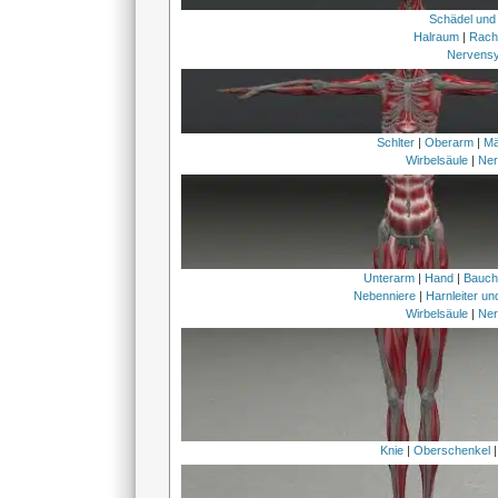
Schädel und
Halraum
|
Rach
Nervens
Schlter
|
Oberarm
|
Mä
Wirbelsäule
|
Ner
Unterarm
|
Hand
|
Bauc
Nebenniere
|
Harnleiter u
Wirbelsäule
|
Ner
Knie
|
Oberschenkel