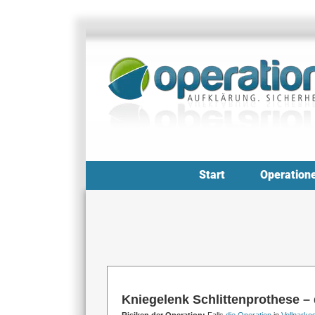
Zum
Inhalt
springen
Start
Operation
Kniegelenk Schlittenprothese – 