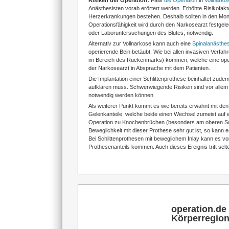
Risiken der Operation:
Falls
die Operation
in
Vollnarko
Anästhesisten vorab erörtert werden. Erhöhte Risikofakt
Herzerkrankungen bestehen. Deshalb sollten in den Monat
Operationsfähigkeit wird durch den Narkosearzt festgel
oder Laboruntersuchungen des Blutes, notwendig.
Alternativ zur Vollnarkose kann auch eine
Spinalanästhes
operierende Bein betäubt. Wie bei allen invasiven Verfa
im Bereich des Rückenmarks) kommen, welche eine ope
der Narkosearzt in Absprache mit dem Patienten.
Die Implantation einer Schlittenprothese beinhaltet zude
aufklären muss. Schwerwiegende Risiken sind vor allem 
notwendig werden können.
Als weiterer Punkt kommt es wie bereits erwähnt mit den
Gelenkanteile, welche beide einen Wechsel zumeist auf 
Operation zu Knochenbrüchen (besonders am oberen Sc
Beweglichkeit mit dieser Prothese sehr gut ist, so ka
Bei Schlittenprothesen mit beweglichem Inlay kann es vo
Prothesenanteils kommen. Auch dieses Ereignis tritt selt
operation.de
Körperregio