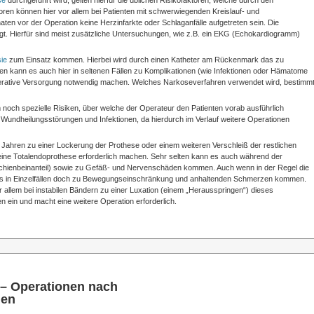
se
durchgeführt wird, gelten hierfür die üblichen Risikofaktoren, welche durch den
oren können hier vor allem bei Patienten mit schwerwiegenden Kreislauf- und
en vor der Operation keine Herzinfarkte oder Schlaganfälle aufgetreten sein. Die
egt. Hierfür sind meist zusätzliche Untersuchungen, wie z.B. ein EKG (Echokardiogramm)
ie
zum Einsatz kommen. Hierbei wird durch einen Katheter am Rückenmark das zu
hren kann es auch hier in seltenen Fällen zu Komplikationen (wie Infektionen oder Hämatome
rative Versorgung notwendig machen. Welches Narkoseverfahren verwendet wird, bestimm
m noch spezielle Risiken, über welche der Operateur den Patienten vorab ausführlich
Wundheilungsstörungen und Infektionen, da hierdurch im Verlauf weitere Operationen
 Jahren zu einer Lockerung der Prothese oder einem weiteren Verschleiß der restlichen
eine Totalendoprothese erforderlich machen. Sehr selten kann es auch während der
hienbeinanteil) sowie zu Gefäß- und Nervenschäden kommen. Auch wenn in der Regel die
nn es in Einzelfällen doch zu Bewegungseinschränkung und anhaltenden Schmerzen kommen.
r allem bei instabilen Bändern zu einer Luxation (einem „Herausspringen“) dieses
en ein und macht eine weitere Operation erforderlich.
 – Operationen nach
nen