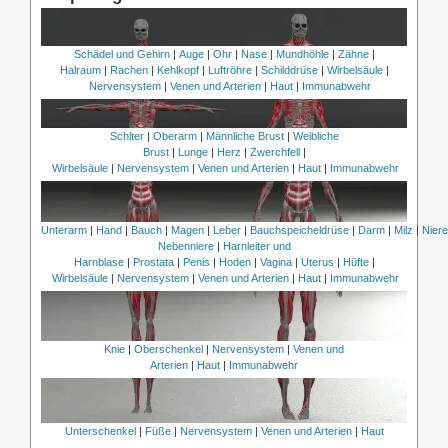
Schädel und Gehirn
|
Auge
|
Ohr
|
Nase
|
Mundhöhle
|
Zähne
|
Halraum
|
Rachen
|
Kehlkopf
|
Luftröhre
|
Schilddrüse
|
Wirbelsäule
|
Nervensystem
|
Venen und Arterien
|
Haut
|
Immunabwehr
Schlter
|
Oberarm
|
Männliche Brust
|
Weibliche
Brust
|
Lunge
|
Herz
|
Zwerchfell
|
Wirbelsäule
|
Nervensystem
|
Venen und Arterien
|
Haut
|
Immunabwehr
Unterarm
|
Hand
|
Bauch
|
Magen
|
Leber
|
Bauchspeicheldrüse
|
Darm
|
Milz
|
Nier
Nebenniere
|
Harnleiter und
Harnblase
|
Prostata
|
Penis
|
Hoden
|
Vagina
|
Uterus
|
Hüfte
|
Wirbelsäule
|
Nervensystem
|
Venen und Arterien
|
Haut
|
Immunabwehr
Knie
|
Oberschenkel
|
Nervensystem
|
Venen und
Arterien
|
Haut
|
Immunabwehr
Unterschenkel
|
Füße
|
Nervensystem
|
Venen und Arterien
|
Haut