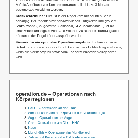
Auf die Ausübung von Kontaktsportarten sollte bis zu 3 Monate
postoperativ verzichtet werden.
Krankschreibung:
Dies ist in der Regel vom ausgeübten Beruf
abhängig. Bei Patienten mit handwerklichen Tätigkeiten und großem
Kraftaufwand (Baugewerbe, Schlosser, KFZ-Mechaniker…) ist mit
einer Arbeitsunfähigkeit von ca. 6 Wochen zu rechnen. Bürotätigkeiten
können in der Regel früher ausgeübt werden.
Hinweis für ein optimales Operationsergebnis:
Es kann zu einer
Refraktur kommen oder der Bruch kann in einer Fehlstellung ausheilen,
wenn die Nachsorge nicht wie vom Facharzt empfohlen eingehalten
wird.
operation.de – Operationen nach
Körperregionen
Haut – Operationen an der Haut
Schädel und Gehirn – Operation der Neurochirurgie
Auge – Operationen am Auge
Ohr – Operationen am Ohr – HNO
Nase
Mundhöhle – Operationen im Mundbereich
Zähne und Kiefer – Zahn OP, Kieferoperation