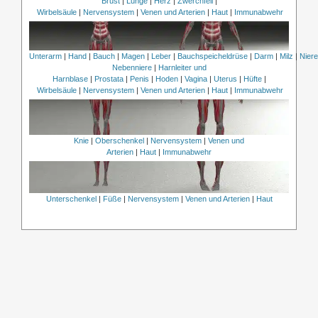
Brust
|
Lunge
|
Herz
|
Zwerchfell
|
Wirbelsäule
|
Nervensystem
|
Venen und Arterien
|
Haut
|
Immunabwehr
Unterarm
|
Hand
|
Bauch
|
Magen
|
Leber
|
Bauchspeicheldrüse
|
Darm
|
Milz
|
Nier
Nebenniere
|
Harnleiter und
Harnblase
|
Prostata
|
Penis
|
Hoden
|
Vagina
|
Uterus
|
Hüfte
|
Wirbelsäule
|
Nervensystem
|
Venen und Arterien
|
Haut
|
Immunabwehr
Knie
|
Oberschenkel
|
Nervensystem
|
Venen und
Arterien
|
Haut
|
Immunabwehr
Unterschenkel
|
Füße
|
Nervensystem
|
Venen und Arterien
|
Haut