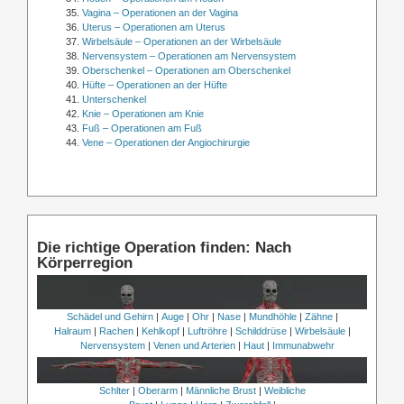
Vagina – Operationen an der Vagina
Uterus – Operationen am Uterus
Wirbelsäule – Operationen an der Wirbelsäule
Nervensystem – Operationen am Nervensystem
Oberschenkel – Operationen am Oberschenkel
Hüfte – Operationen an der Hüfte
Unterschenkel
Knie – Operationen am Knie
Fuß – Operationen am Fuß
Vene – Operationen der Angiochirurgie
Die richtige Operation finden: Nach
Körperregion
Schädel und Gehirn
|
Auge
|
Ohr
|
Nase
|
Mundhöhle
|
Zähne
|
Halraum
|
Rachen
|
Kehlkopf
|
Luftröhre
|
Schilddrüse
|
Wirbelsäule
|
Nervensystem
|
Venen und Arterien
|
Haut
|
Immunabwehr
Schlter
|
Oberarm
|
Männliche Brust
|
Weibliche