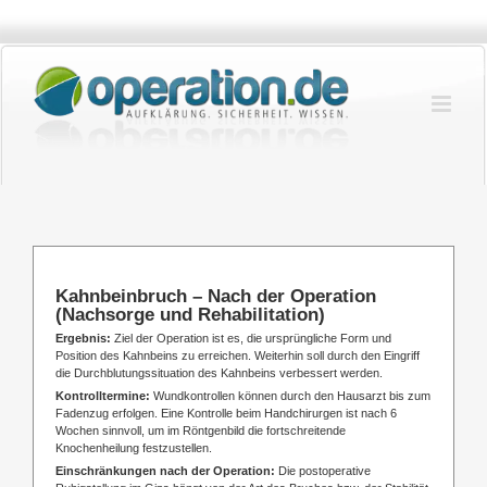
Zum
Inhalt
springen
Kahnbeinbruch – Nach der Operation
(Nachsorge und Rehabilitation)
Ergebnis:
Ziel der Operation ist es, die ursprüngliche Form und
Position des Kahnbeins zu erreichen. Weiterhin soll durch den Eingriff
die Durchblutungssituation des Kahnbeins verbessert werden.
Kontrolltermine:
Wundkontrollen können durch den Hausarzt bis zum
Fadenzug erfolgen. Eine Kontrolle beim Handchirurgen ist nach 6
Wochen sinnvoll, um im Röntgenbild die fortschreitende
Knochenheilung festzustellen.
Einschränkungen nach der Operation:
Die postoperative