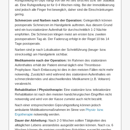
Ruhigstellung im Gips hängt von der Art des Bruches bzw. der Stabilität
ab. Eine Ruhigstellung ist für 0-4 Wochen nötig. Bei der Immobilisierung
sind jedoch alle Finger frei beweglich, daher sind die Einschränkungen
gering.
Schmerzen und Narben nach der Operation:
Gelegentlich können
postoperativ Schmerzen im Handgelenk auftreten. Aus diesem Grund
wird ein kurzstationärer Aufenthalt für durchschnittlich 1-2 Nächte
empfohlen. Die Schmerzen klingen meist am ersten bzw. zweiten
postoperativen Tag ab. Der Fadenzug erfolgt in der Regel 10 bis 14
Tage postoperativ.
Narben sind je nach Lokalisation der Schnittführung (beuge- bzw.
streckseitig) am Handgelenk sichtbar.
Medikamente nach der Operation:
Im Rahmen des stationären
Aufenthaltes erhält der Patient einmal täglich eine Thrombose-
Prophylaxe. Nach Entlassung ist dies in den meisten Fällen nicht mehr
notwendig. Zusätzlich wird während des stationären Aufenthaltes ein
schmerzlinderndes und abschwellendes Medikament (z.B. Voltaren)
verabreicht.
Rehabilitation / Physiotherapie:
Eine stationäre bzw. teilstationäre
Rehabilitation ist nach den meisten handchirurgischen Eingriffen nicht
notwendig und wird von der Kasse zumeist auch nicht bezahlt.
Nach einer entsprechenden Gipsruhigstellung können jedoch
ambulante Mobilisationsmaßnahmen im Sinne von
Physio- bzw.
Ergotherapie
notwendig werden.
Dauer der Abheilung:
Nach 2-3 Wochen sollten Tätigkeiten des
alltäglichen Lebens anstandslos ausgeübt werden können. Nach ca. 6
Wochen können die meisten sportlichen Aktivitäten ausgeübt werden.