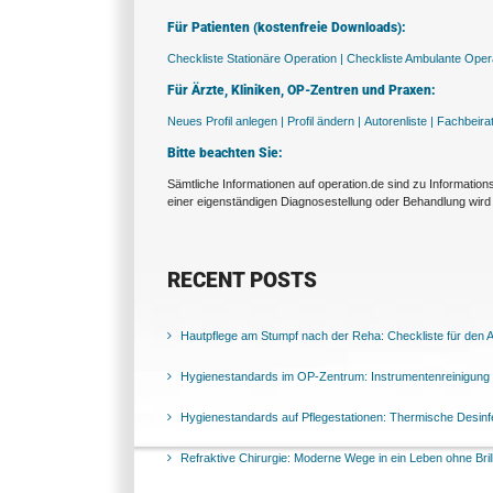
Für Patienten (kostenfreie Downloads):
Checkliste Stationäre Operation |
Checkliste Ambulante Opera
Für Ärzte, Kliniken, OP-Zentren und Praxen:
Neues Profil anlegen |
Profil ändern |
Autorenliste |
Fachbeira
Bitte beachten Sie:
Sämtliche Informationen auf operation.de sind zu Informatio
einer eigenständigen Diagnosestellung oder Behandlung wird 
RECENT POSTS
Hautpflege am Stumpf nach der Reha: Checkliste für den Al
Hygienestandards im OP-Zentrum: Instrumentenreinigung 
Hygienestandards auf Pflegestationen: Thermische Desinfek
Refraktive Chirurgie: Moderne Wege in ein Leben ohne Bril