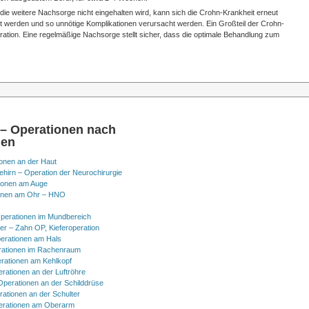
 die weitere Nachsorge nicht eingehalten wird, kann sich die Crohn-Krankheit erneut
 werden und so unnötige Komplikationen verursacht werden. Ein Großteil der Crohn-
ration. Eine regelmäßige Nachsorge stellt sicher, dass die optimale Behandlung zum
 – Operationen nach
nen
onen an der Haut
hirn – Operation der Neurochirurgie
ionen am Auge
onen am Ohr – HNO
perationen im Mundbereich
er – Zahn OP, Kieferoperation
erationen am Hals
ationen im Rachenraum
rationen am Kehlkopf
erationen an der Luftröhre
Operationen an der Schilddrüse
rationen an der Schulter
erationen am Oberarm