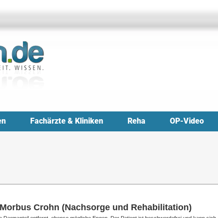
en
Fachärzte & Kliniken
Reha
OP-Video
i Morbus Crohn (Nachsorge und Rehabilitation)