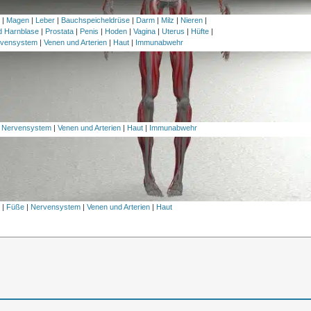
h
|
Magen
|
Leber
|
Bauchspeicheldrüse
|
Darm
|
Milz
|
Nieren
|
nd Harnblase
|
Prostata
|
Penis
|
Hoden
|
Vagina
|
Uterus
|
Hüfte
|
vensystem
|
Venen und Arterien
|
Haut
|
Immunabwehr
|
Nervensystem
|
Venen und Arterien
|
Haut
|
Immunabwehr
l
|
Füße
|
Nervensystem
|
Venen und Arterien
|
Haut