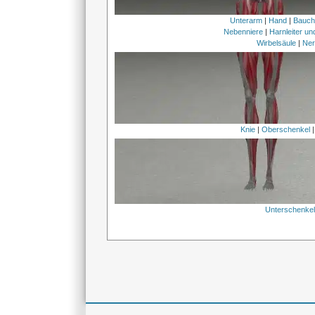
Unterarm
|
Hand
|
Bauc
Nebenniere
|
Harnleiter u
Wirbelsäule
|
Ner
Knie
|
Oberschenkel
Unterschenke