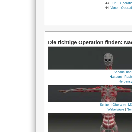
Fuß – Operati
Vene – Operati
Die richtige Operation finden: N
Schädel und
Halraum
|
Rach
Nervens
Schlter
|
Oberarm
|
Mä
Wirbelsäule
|
Ner