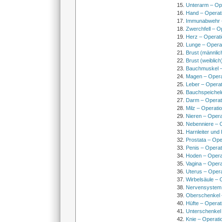
Unterarm – Op
Hand – Operat
Immunabwehr –
Zwerchfell – O
Herz – Operat
Lunge – Opera
Brust (männlic
Brust (weiblich
Bauchmuskel –
Magen – Oper
Leber – Operat
Bauchspeichel
Darm – Opera
Milz – Operati
Nieren – Opera
Nebenniere – 
Harnleiter und
Prostata – Ope
Penis – Opera
Hoden – Opera
Vagina – Opera
Uterus – Oper
Wirbelsäule – 
Nervensystem
Oberschenkel 
Hüfte – Operat
Unterschenkel
Knie – Operati