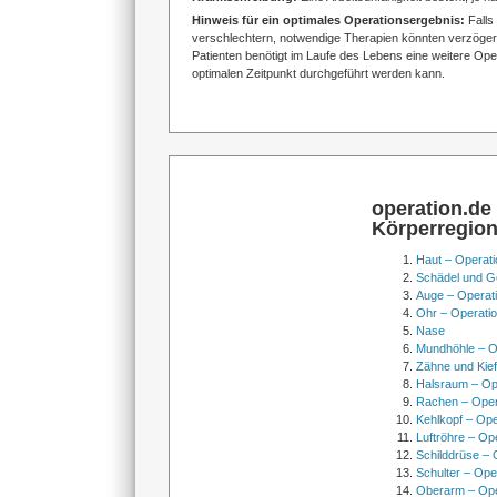
Hinweis für ein optimales Operationsergebnis:
Falls
verschlechtern, notwendige Therapien könnten verzögert
Patienten benötigt im Laufe des Lebens eine weitere Ope
optimalen Zeitpunkt durchgeführt werden kann.
operation.de
Körperregio
Haut – Operati
Schädel und Ge
Auge – Operat
Ohr – Operati
Nase
Mundhöhle – O
Zähne und Kief
Halsraum – Op
Rachen – Oper
Kehlkopf – Ope
Luftröhre – Op
Schilddrüse – 
Schulter – Ope
Oberarm – Op