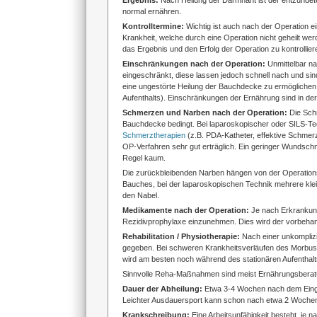
Ergebnis:
Nach Heilung der Darmnaht ist der entzündete
normal ernähren.
Kontrolltermine:
Wichtig ist auch nach der Operation 
Krankheit, welche durch eine Operation nicht geheilt w
das Ergebnis und den Erfolg der Operation zu kontrollie
Einschränkungen nach der Operation:
Unmittelbar n
eingeschränkt, diese lassen jedoch schnell nach und si
eine ungestörte Heilung der Bauchdecke zu ermöglichen.
Aufenthalts). Einschränkungen der Ernährung sind in der 
Schmerzen und Narben nach der Operation:
Die Sch
Bauchdecke bedingt. Bei laparoskopischer oder SILS-Tech
Schmerztherapien
(z.B. PDA-Katheter, effektive Schme
OP-Verfahren sehr gut erträglich. Ein geringer Wundschm
Regel kaum.
Die zurückbleibenden Narben hängen von der Operationstec
Bauches, bei der laparoskopischen Technik mehrere klei
den Nabel.
Medikamente nach der Operation:
Je nach Erkrankun
Rezidivprophylaxe einzunehmen. Dies wird der vorbehan
Rehabilitation / Physiotherapie:
Nach einer unkomplizie
gegeben. Bei schweren Krankheitsverläufen des Morbus C
wird am besten noch während des stationären Aufenthalt
Sinnvolle Reha-Maßnahmen sind meist Ernährungsbera
Dauer der Abheilung:
Etwa 3-4 Wochen nach dem Eingri
Leichter Ausdauersport kann schon nach etwa 2 Wochen,
Krankschreibung:
Eine Arbeitsunfähigkeit besteht, je