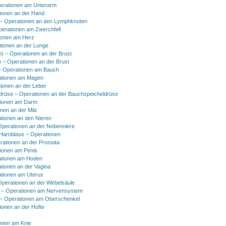
erationen am Unterarm
ionen an der Hand
 Operationen an den Lymphknoten
perationen am Zwerchfell
ionen am Herz
tionen an der Lunge
h) – Operationen an der Brust
) – Operationen an der Brust
 Operationen am Bauch
ationen am Magen
ionen an der Leber
drüse – Operationen an der Bauchspeicheldrüse
tionen am Darm
onen an der Milz
tionen an den Nieren
Operationen an der Nebenniere
 Harnblase – Operationen
rationen an der Prostata
tionen am Penis
tionen am Hoden
tionen an der Vagina
ationen am Uterus
Operationen an der Wirbelsäule
 – Operationen am Nervensystem
– Operationen am Oberschenkel
ionen an der Hüfte
onen am Knie