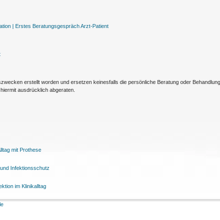
tion |
Erstes Beratungsgespräch Arzt-Patient
t
nszwecken erstellt worden und ersetzen keinesfalls die persönliche Beratung oder Behandlu
hiermit ausdrücklich abgeraten.
ltag mit Prothese
und Infektionsschutz
tion im Klinikalltag
le