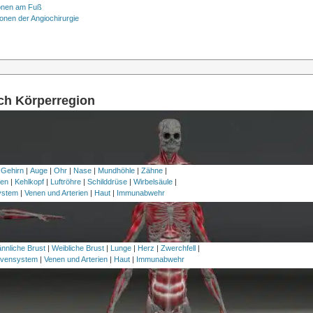
onen am Fuß
onen der Angiochirurgie
ach Körperregion
 Gehirn
|
Auge
|
Ohr
|
Nase
|
Mundhöhle
|
Zähne
|
en
|
Kehlkopf
|
Luftröhre
|
Schilddrüse
|
Wirbelsäule
|
ystem
|
Venen und Arterien
|
Haut
|
Immunabwehr
nnliche Brust
|
Weibliche Brust
|
Lunge
|
Herz
|
Zwerchfell
|
vensystem
|
Venen und Arterien
|
Haut
|
Immunabwehr