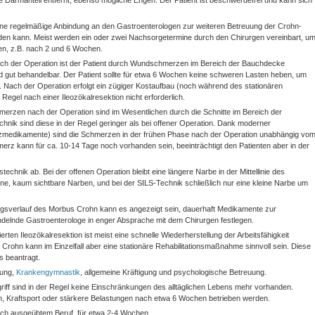
 Darmanteil entfernt, ebenso mögliche Engen. Der Patient ist beschwerdefrei und kann sich
eine regelmäßige Anbindung an den Gastroenterologen zur weiteren Betreuung der Crohn-
erden kann. Meist werden ein oder zwei Nachsorgetermine durch den Chirurgen vereinbart, u
ren, z.B. nach 2 und 6 Wochen.
ach der Operation ist der Patient durch Wundschmerzen im Bereich der Bauchdecke
nd gut behandelbar. Der Patient sollte für etwa 6 Wochen keine schweren Lasten heben, um
 Nach der Operation erfolgt ein zügiger Kostaufbau (noch während des stationären
Regel nach einer Ileozökalresektion nicht erforderlich.
merzen nach der Operation sind im Wesentlichen durch die Schnitte im Bereich der
nik sind diese in der Regel geringer als bei offener Operation. Dank moderner
rzmedikamente) sind die Schmerzen in der frühen Phase nach der Operation unabhängig vo
erz kann für ca. 10-14 Tage noch vorhanden sein, beeinträchtigt den Patienten aber in der
hnik ab. Bei der offenen Operation bleibt eine längere Narbe in der Mittellinie des
ne, kaum sichtbare Narben, und bei der SILS-Technik schließlich nur eine kleine Narbe um
gsverlauf des Morbus Crohn kann es angezeigt sein, dauerhaft Medikamente zur
delnde Gastroenterologe in enger Absprache mit dem Chirurgen festlegen.
rten Ileozökalresektion ist meist eine schnelle Wiederherstellung der Arbeitsfähigkeit
rohn kann im Einzelfall aber eine stationäre Rehabilitationsmaßnahme sinnvoll sein. Diese
s beantragt.
tung,
Krankengymnastik
, allgemeine Kräftigung und psychologische Betreuung.
ff sind in der Regel keine Einschränkungen des alltäglichen Lebens mehr vorhanden.
 Kraftsport oder stärkere Belastungen nach etwa 6 Wochen betrieben werden.
 nach ausgeübtem Beruf, für etwa 2-4 Wochen.