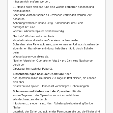
müssen nicht entfernt werden.
Zu Hause sollte sich das Kind eine Woche körperlich schonen und
nicht duschen.
Sport und Vollbäder sollten für 3 Wochen vermieden werden. Zur
besseren
Abheilung werden zuhause 2x tgl. Kamillebäder des Penis
durchgeführt, eine
weitere Salbentherapie ist nicht notwendig.
Nach 4-6 Wochen sollte der Penis
abgeheilt sein und wird vom Operateur nachkontrolliert.
Sollte dann eine Fistel auftreten, zu erkennen am Urinaustritt neben der
eigentlichen Harnröhrenmündung, heilt diese häufig durch Zuhalten
beim
Wasserlassen von alleine ab.
Nach erfolgreicher Operation erfolgt 1 x pro Jahr eine Nachsorge
durch den
Operateur bis nach der Pubertät.
Einschränkungen nach der Operation:
Nach
der Operation sollten die Kinder 2-3 Tage im Bett bleiben, sie können
sich aber
hinsetzen und spielen. Danach ist vorsichtiges Gehen möglich.
Schmerzen und Narben nach der Operation:
Für die
ersten Tage nach der Operation kommt es zu leichten
Wundschmerzen, die durch
Infusionen zu steuern sind. Nach Abheilung bleibt eine ringförmige
Narbe
unterhalb der Eichel und ggf. an der Penisunterseite und die Kinder sind