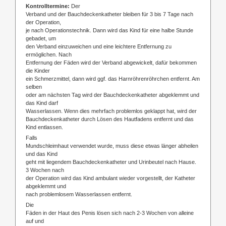
Kontrolltermine:
Der
Verband und der Bauchdeckenkatheter bleiben für 3 bis 7 Tage nach
der Operation,
je nach Operationstechnik. Dann wird das Kind für eine halbe Stunde
gebadet, um
den Verband einzuweichen und eine leichtere Entfernung zu
ermöglichen. Nach
Entfernung der Fäden wird der Verband abgewickelt, dafür bekommen
die Kinder
ein Schmerzmittel, dann wird ggf. das Harnröhrenröhrchen entfernt. Am
selben
oder am nächsten Tag wird der Bauchdeckenkatheter abgeklemmt und
das Kind darf
Wasserlassen. Wenn dies mehrfach problemlos geklappt hat, wird der
Bauchdeckenkatheter durch Lösen des Hautfadens entfernt und das
Kind entlassen.
Falls
Mundschleimhaut verwendet wurde, muss diese etwas länger abheilen
und das Kind
geht mit liegendem Bauchdeckenkatheter und Urinbeutel nach Hause.
3 Wochen nach
der Operation wird das Kind ambulant wieder vorgestellt, der Katheter
abgeklemmt und
nach problemlosem Wasserlassen entfernt.
Die
Fäden in der Haut des Penis lösen sich nach 2-3 Wochen von alleine
auf und