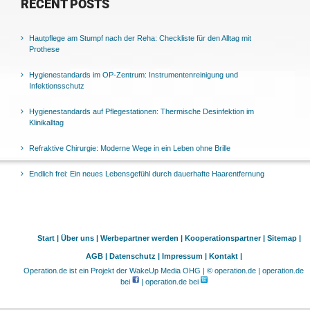
RECENT POSTS
Hautpflege am Stumpf nach der Reha: Checkliste für den Alltag mit
Prothese
Hygienestandards im OP-Zentrum: Instrumentenreinigung und
Infektionsschutz
Hygienestandards auf Pflegestationen: Thermische Desinfektion im
Klinikalltag
Refraktive Chirurgie: Moderne Wege in ein Leben ohne Brille
Endlich frei: Ein neues Lebensgefühl durch dauerhafte Haarentfernung
Start |
Über uns |
Werbepartner werden |
Kooperationspartner |
Sitemap |
AGB |
Datenschutz |
Impressum |
Kontakt |
Operation.de ist ein Projekt der WakeUp Media OHG | © operation.de | operation.de
bei
| operation.de bei