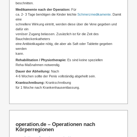
beschnitten.
Medikamente nach der Operation:
Für
ca. 2- 3 Tage benötigen die Kinder leichte
Schmerzmedikamente
. Damit
eine
schnellere Wirkung eintritt, werden diese über die Vene gegeben und
dafür ein
venöser Zugang belassen. Zusätzlich ist für die Zeit des
Bauchdeckenkatheters
eine Antibiotikagabe nötig, die aber als Saft oder Tablette gegeben
werden
kann.
Rehabilitation / Physiotherapie:
Es sind keine speziellen
Reha-Maßnahmen notwendig.
Dauer der Abheilung:
Nach
4-6 Wochen sollte der Penis vollständig abgeheilt sein.
Krankschreibung:
Krankschreibung
für 1 Woche nach Krankenhausentlassung.
operation.de – Operationen nach
Körperregionen