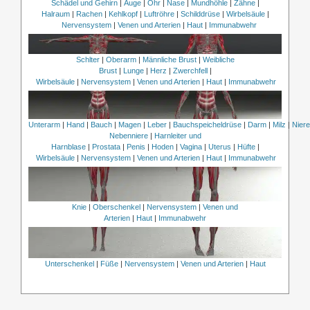
Schädel und Gehirn
|
Auge
|
Ohr
|
Nase
|
Mundhöhle
|
Zähne
|
Halraum
|
Rachen
|
Kehlkopf
|
Luftröhre
|
Schilddrüse
|
Wirbelsäule
|
Nervensystem
|
Venen und Arterien
|
Haut
|
Immunabwehr
Schlter
|
Oberarm
|
Männliche Brust
|
Weibliche
Brust
|
Lunge
|
Herz
|
Zwerchfell
|
Wirbelsäule
|
Nervensystem
|
Venen und Arterien
|
Haut
|
Immunabwehr
Unterarm
|
Hand
|
Bauch
|
Magen
|
Leber
|
Bauchspeicheldrüse
|
Darm
|
Milz
|
Nier
Nebenniere
|
Harnleiter und
Harnblase
|
Prostata
|
Penis
|
Hoden
|
Vagina
|
Uterus
|
Hüfte
|
Wirbelsäule
|
Nervensystem
|
Venen und Arterien
|
Haut
|
Immunabwehr
Knie
|
Oberschenkel
|
Nervensystem
|
Venen und
Arterien
|
Haut
|
Immunabwehr
Unterschenkel
|
Füße
|
Nervensystem
|
Venen und Arterien
|
Haut