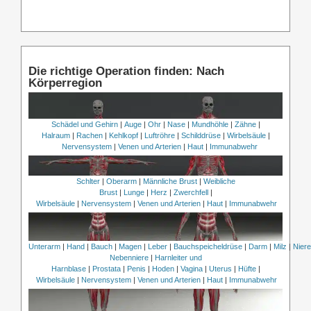
Die richtige Operation finden: Nach
Körperregion
Schädel und Gehirn
|
Auge
|
Ohr
|
Nase
|
Mundhöhle
|
Zähne
|
Halraum
|
Rachen
|
Kehlkopf
|
Luftröhre
|
Schilddrüse
|
Wirbelsäule
|
Nervensystem
|
Venen und Arterien
|
Haut
|
Immunabwehr
Schlter
|
Oberarm
|
Männliche Brust
|
Weibliche
Brust
|
Lunge
|
Herz
|
Zwerchfell
|
Wirbelsäule
|
Nervensystem
|
Venen und Arterien
|
Haut
|
Immunabwehr
Unterarm
|
Hand
|
Bauch
|
Magen
|
Leber
|
Bauchspeicheldrüse
|
Darm
|
Milz
|
Nier
Nebenniere
|
Harnleiter und
Harnblase
|
Prostata
|
Penis
|
Hoden
|
Vagina
|
Uterus
|
Hüfte
|
Wirbelsäule
|
Nervensystem
|
Venen und Arterien
|
Haut
|
Immunabwehr