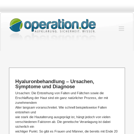
Zum
Inhalt
springen
Hyaluronbehandlung – Ursachen,
Symptome und Diagnose
Ursachen: Die Entstehung von Falten und Fältchen sowie die
Erschlaffung der Haut sind ein ganz natürlicher Prozess, der mit
zunehmendem
Alter langsam voranschreitet. Wie schnell beispielsweise Falten
entstehen und
wie stark die Hautalterung ausgeprägt ist, hängt jedoch von vielen
verschiedenen Faktoren ab. Die genetische Veranlagung ist dabei
sicherlich ein
wichtiger Punkt. So gibt es Frauen und Männer, die bereits mit Ende 20