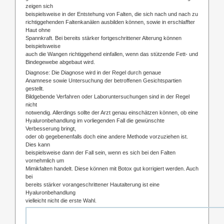
zeigen sich
beispielsweise in der Entstehung von Falten, die sich nach und nach zu
richtiggehenden Faltenkanälen ausbilden können, sowie in erschlaffter
Haut ohne
Spannkraft. Bei bereits stärker fortgeschrittener Alterung können
beispielsweise
auch die Wangen richtiggehend einfallen, wenn das stützende Fett- und
Bindegewebe abgebaut wird.
Diagnose: Die Diagnose wird in der Regel durch genaue
Anamnese sowie Untersuchung der betroffenen Gesichtspartien
gestellt.
Bildgebende Verfahren oder Laboruntersuchungen sind in der Regel
nicht
notwendig. Allerdings sollte der Arzt genau einschätzen können, ob eine
Hyaluronbehandlung im vorliegenden Fall die gewünschte
Verbesserung bringt,
oder ob gegebenenfalls doch eine andere Methode vorzuziehen ist.
Dies kann
beispielsweise dann der Fall sein, wenn es sich bei den Falten
vornehmlich um
Mimikfalten handelt. Diese können mit Botox gut korrigiert werden. Auch
bei
bereits stärker vorangeschrittener Hautalterung ist eine
Hyaluronbehandlung
vielleicht nicht die erste Wahl.