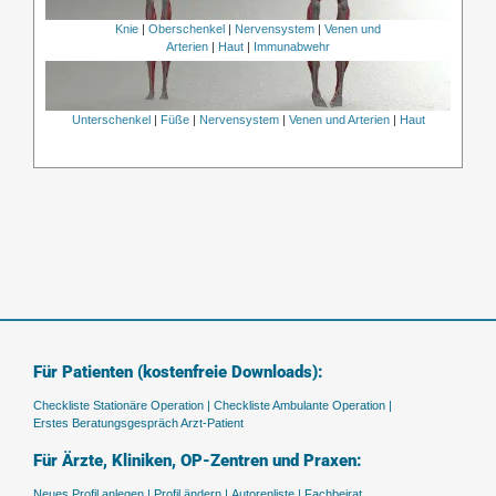
Knie
|
Oberschenkel
|
Nervensystem
|
Venen und
Arterien
|
Haut
|
Immunabwehr
Unterschenkel
|
Füße
|
Nervensystem
|
Venen und Arterien
|
Haut
Für Patienten (kostenfreie Downloads):
Checkliste Stationäre Operation |
Checkliste Ambulante Operation |
Erstes Beratungsgespräch Arzt-Patient
Für Ärzte, Kliniken, OP-Zentren und Praxen:
Neues Profil anlegen |
Profil ändern |
Autorenliste |
Fachbeirat