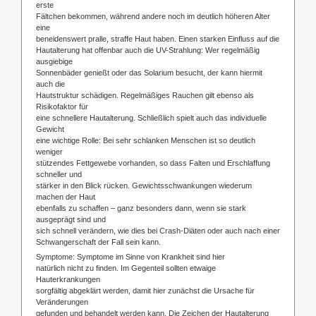
erste
Fältchen bekommen, während andere noch im deutlich höheren Alter
eine
beneidenswert pralle, straffe Haut haben. Einen starken Einfluss auf die
Hautalterung hat offenbar auch die UV-Strahlung: Wer regelmäßig
ausgiebige
Sonnenbäder genießt oder das Solarium besucht, der kann hiermit
auch die
Hautstruktur schädigen. Regelmäßiges Rauchen gilt ebenso als
Risikofaktor für
eine schnellere Hautalterung. Schließlich spielt auch das individuelle
Gewicht
eine wichtige Rolle: Bei sehr schlanken Menschen ist so deutlich
weniger
stützendes Fettgewebe vorhanden, so dass Falten und Erschlaffung
schneller und
stärker in den Blick rücken. Gewichtsschwankungen wiederum
machen der Haut
ebenfalls zu schaffen – ganz besonders dann, wenn sie stark
ausgeprägt sind und
sich schnell verändern, wie dies bei Crash-Diäten oder auch nach einer
Schwangerschaft der Fall sein kann.
Symptome: Symptome im Sinne von Krankheit sind hier
natürlich nicht zu finden. Im Gegenteil sollten etwaige
Hauterkrankungen
sorgfältig abgeklärt werden, damit hier zunächst die Ursache für
Veränderungen
gefunden und behandelt werden kann. Die Zeichen der Hautalterung