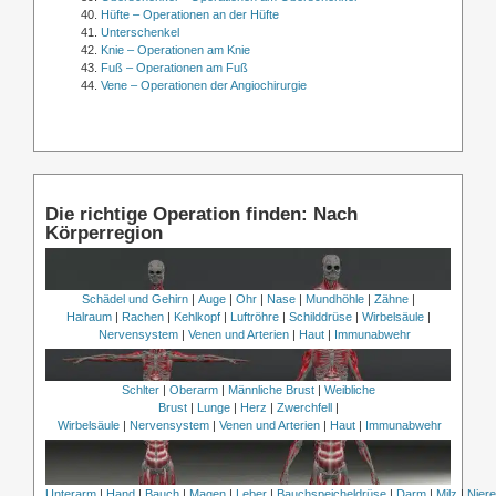
Hüfte – Operationen an der Hüfte
Unterschenkel
Knie – Operationen am Knie
Fuß – Operationen am Fuß
Vene – Operationen der Angiochirurgie
Die richtige Operation finden: Nach
Körperregion
Schädel und Gehirn
|
Auge
|
Ohr
|
Nase
|
Mundhöhle
|
Zähne
|
Halraum
|
Rachen
|
Kehlkopf
|
Luftröhre
|
Schilddrüse
|
Wirbelsäule
|
Nervensystem
|
Venen und Arterien
|
Haut
|
Immunabwehr
Schlter
|
Oberarm
|
Männliche Brust
|
Weibliche
Brust
|
Lunge
|
Herz
|
Zwerchfell
|
Wirbelsäule
|
Nervensystem
|
Venen und Arterien
|
Haut
|
Immunabwehr
Unterarm
|
Hand
|
Bauch
|
Magen
|
Leber
|
Bauchspeicheldrüse
|
Darm
|
Milz
|
Nier