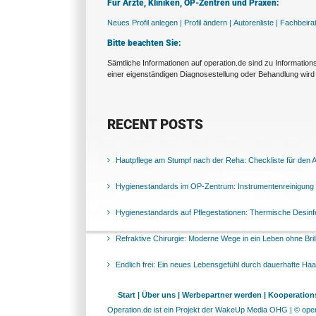
Für Ärzte, Kliniken, OP-Zentren und Praxen:
Neues Profil anlegen |
Profil ändern |
Autorenliste |
Fachbeira
Bitte beachten Sie:
Sämtliche Informationen auf operation.de sind zu Informatio
einer eigenständigen Diagnosestellung oder Behandlung wird 
RECENT POSTS
Hautpflege am Stumpf nach der Reha: Checkliste für den Al
Hygienestandards im OP-Zentrum: Instrumentenreinigung 
Hygienestandards auf Pflegestationen: Thermische Desinfek
Refraktive Chirurgie: Moderne Wege in ein Leben ohne Bril
Endlich frei: Ein neues Lebensgefühl durch dauerhafte Ha
Start |
Über uns |
Werbepartner werden |
Kooperations
Operation.de ist ein Projekt der WakeUp Media OHG | © opera