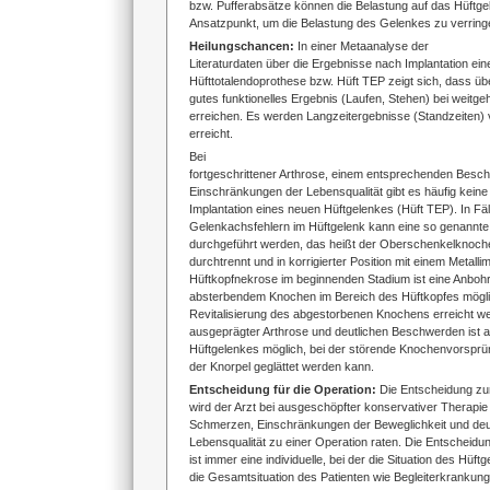
bzw. Pufferabsätze können die Belastung auf das Hüftgel
Ansatzpunkt, um die Belastung des Gelenkes zu verring
Heilungschancen:
In einer Metaanalyse der
Literaturdaten über die Ergebnisse nach Implantation ein
Hüfttotalendoprothese bzw. Hüft TEP zeigt sich, dass üb
gutes funktionelles Ergebnis (Laufen, Stehen) bei weitg
erreichen. Es werden Langzeitergebnisse (Standzeiten)
erreicht.
Bei
fortgeschrittener Arthrose, einem entsprechenden Besc
Einschränkungen der Lebensqualität gibt es häufig keine 
Implantation eines neuen Hüftgelenkes (Hüft TEP). In Fäl
Gelenkachsfehlern im Hüftgelenk kann eine so genannte
durchgeführt werden, das heißt der Oberschenkelknoch
durchtrennt und in korrigierter Position mit einem Metallimp
Hüftkopfnekrose im beginnenden Stadium ist eine Anbohr
absterbendem Knochen im Bereich des Hüftkopfes mögli
Revitalisierung des abgestorbenen Knochens erreicht w
ausgeprägter Arthrose und deutlichen Beschwerden ist a
Hüftgelenkes möglich, bei der störende Knochenvorspr
der Knorpel geglättet werden kann.
Entscheidung für die Operation:
Die Entscheidung zur 
wird der Arzt bei ausgeschöpfter konservativer Therapi
Schmerzen, Einschränkungen der Beweglichkeit und deut
Lebensqualität zu einer Operation raten. Die Entscheidu
ist immer eine individuelle, bei der die Situation des Hüf
die Gesamtsituation des Patienten wie Begleiterkrankunge