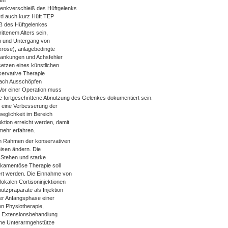
len
elenkverschleiß des Hüftgelenks
ird auch kurz Hüft TEP
iß des Hüftgelenkes
ttenem Alters sein,
n und Untergang von
rose), anlagebedingte
rankungen und Achsfehler
setzen eines künstlichen
servative Therapie
 nach Ausschöpfen
 Vor einer Operation muss
e fortgeschrittene Abnutzung des Gelenkes dokumentiert sein.
d eine Verbesserung der
eglichkeit im Bereich
tion erreicht werden, damit
 mehr erfahren.
m Rahmen der konservativen
isen ändern. Die
 Stehen und starke
ikamentöse Therapie soll
rt werden. Die Einnahme von
alen Cortisoninjektionen
tzpräparate als Injektion
der Anfangsphase einer
n Physiotherapie,
, Extensionsbehandlung
eine Unterarmgehstütze