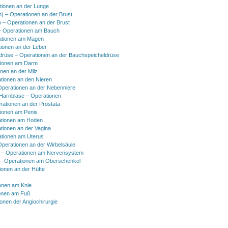
tionen an der Lunge
h) – Operationen an der Brust
) – Operationen an der Brust
 Operationen am Bauch
ationen am Magen
ionen an der Leber
drüse – Operationen an der Bauchspeicheldrüse
tionen am Darm
onen an der Milz
tionen an den Nieren
Operationen an der Nebenniere
 Harnblase – Operationen
rationen an der Prostata
tionen am Penis
tionen am Hoden
tionen an der Vagina
ationen am Uterus
Operationen an der Wirbelsäule
 – Operationen am Nervensystem
– Operationen am Oberschenkel
ionen an der Hüfte
onen am Knie
onen am Fuß
onen der Angiochirurgie