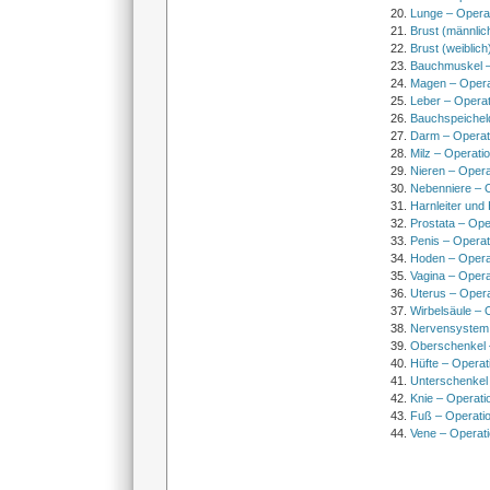
Lunge – Opera
Brust (männlic
Brust (weiblich
Bauchmuskel –
Magen – Oper
Leber – Operat
Bauchspeichel
Darm – Opera
Milz – Operati
Nieren – Opera
Nebenniere – 
Harnleiter und
Prostata – Ope
Penis – Opera
Hoden – Opera
Vagina – Opera
Uterus – Oper
Wirbelsäule – 
Nervensystem
Oberschenkel 
Hüfte – Operat
Unterschenkel
Knie – Operati
Fuß – Operati
Vene – Operati