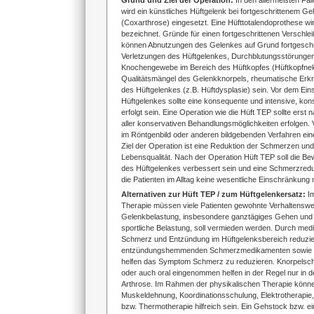
Grund und Ziel der Operation:
In den allermeisten Fäl
wird ein künstliches Hüftgelenk bei fortgeschrittenem G
(Coxarthrose) eingesetzt. Eine Hüfttotalendoprothese w
bezeichnet. Gründe für einen fortgeschrittenen Verschle
können Abnutzungen des Gelenkes auf Grund fortgeschri
Verletzungen des Hüftgelenkes, Durchblutungsstörunge
Knochengewebe im Bereich des Hüftkopfes (Hüftkopfnek
Qualitätsmängel des Gelenkknorpels, rheumatische Erk
des Hüftgelenkes (z.B. Hüftdysplasie) sein. Vor dem Ein
Hüftgelenkes sollte eine konsequente und intensive, kon
erfolgt sein. Eine Operation wie die Hüft TEP sollte erst
aller konservativen Behandlungsmöglichkeiten erfolgen.
im Röntgenbild oder anderen bildgebenden Verfahren ein
Ziel der Operation ist eine Reduktion der Schmerzen un
Lebensqualität. Nach der Operation Hüft TEP soll die Bew
des Hüftgelenkes verbessert sein und eine Schmerzreduk
die Patienten im Alltag keine wesentliche Einschränkung
Alternativen zur Hüft TEP / zum Hüftgelenkersatz:
I
Therapie müssen viele Patienten gewohnte Verhaltenswe
Gelenkbelastung, insbesondere ganztägiges Gehen und
sportliche Belastung, soll vermieden werden. Durch med
Schmerz und Entzündung im Hüftgelenksbereich reduzie
entzündungshemmenden Schmerzmedikamenten sowie lok
helfen das Symptom Schmerz zu reduzieren. Knorpelschu
oder auch oral eingenommen helfen in der Regel nur in 
Arthrose. Im Rahmen der physikalischen Therapie könne
Muskeldehnung, Koordinationsschulung, Elektrotherapie
bzw. Thermotherapie hilfreich sein. Ein Gehstock bzw. 