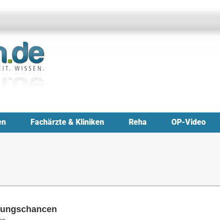
en
Fachärzte & Kliniken
Reha
OP-Video
ilungschancen