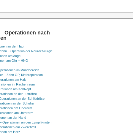
 – Operationen nach
nen
onen an der Haut
hirn – Operation der Neurochirurgie
ionen am Auge
onen am Ohr – HNO
perationen im Mundbereich
er – Zahn OP, Kieferoperation
erationen am Hals
ationen im Rachenraum
rationen am Kehlkopf
erationen an der Luftröhre
Operationen an der Schilddrüse
rationen an der Schulter
erationen am Oberarm
erationen am Unterarm
ionen an der Hand
 Operationen an den Lymphknoten
perationen am Zwerchfell
ionen am Herz