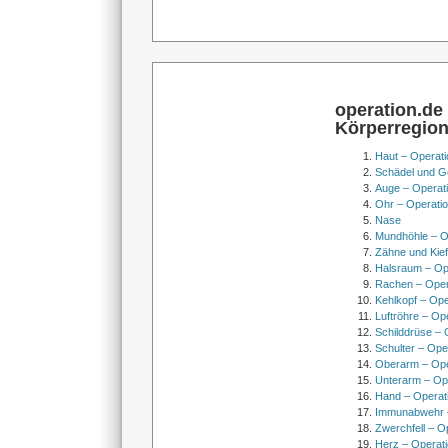
operation.de
Körperregio
Haut – Operati
Schädel und Ge
Auge – Operat
Ohr – Operati
Nase
Mundhöhle – O
Zähne und Kief
Halsraum – Op
Rachen – Oper
Kehlkopf – Ope
Luftröhre – Op
Schilddrüse – 
Schulter – Ope
Oberarm – Op
Unterarm – Op
Hand – Operat
Immunabwehr –
Zwerchfell – O
Herz – Operat