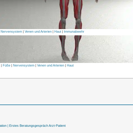
|
Nervensystem
|
Venen und Arterien
|
Haut
|
Immunabwehr
l
|
Füße
|
Nervensystem
|
Venen und Arterien
|
Haut
tion |
Erstes Beratungsgespräch Arzt-Patient