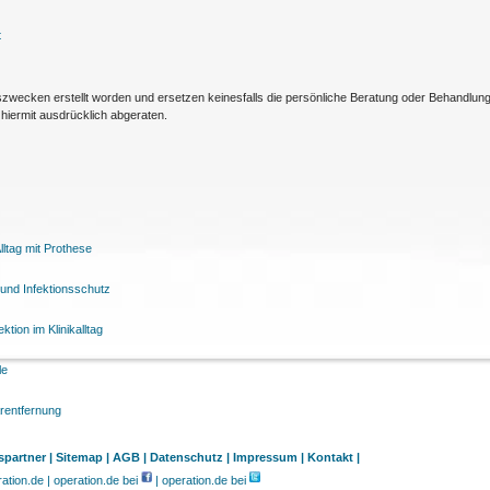
t
nszwecken erstellt worden und ersetzen keinesfalls die persönliche Beratung oder Behandlu
hiermit ausdrücklich abgeraten.
ltag mit Prothese
und Infektionsschutz
tion im Klinikalltag
le
arentfernung
partner |
Sitemap |
AGB |
Datenschutz |
Impressum |
Kontakt |
tion.de | operation.de bei
| operation.de bei