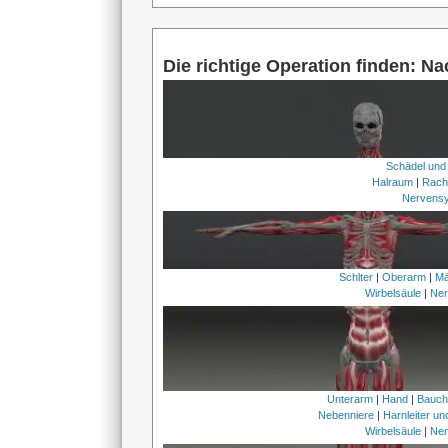
Die richtige Operation finden: N
Schädel und
Halraum
|
Rach
Nervens
Schlter
|
Oberarm
|
Mä
Wirbelsäule
|
Ner
Unterarm
|
Hand
|
Bauc
Nebenniere
|
Harnleiter u
Wirbelsäule
|
Ner