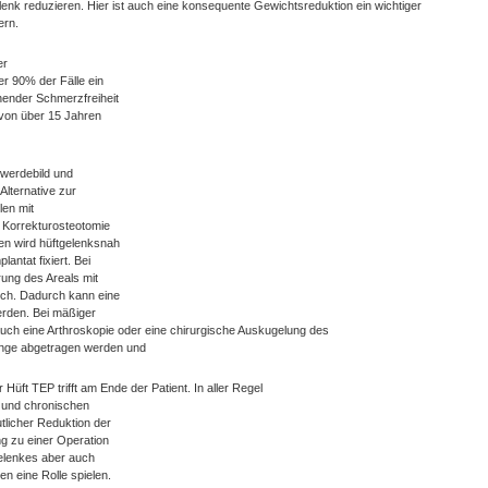
enk reduzieren. Hier ist auch eine konsequente Gewichtsreduktion ein wichtiger
ern.
er
er 90% der Fälle ein
ehender Schmerzfreiheit
 von über 15 Jahren
hwerdebild und
Alternative zur
len mit
 Korrekturosteotomie
en wird hüftgelenksnah
lantat fixiert. Bei
ung des Areals mit
ch. Dadurch kann eine
erden. Bei mäßiger
uch eine Arthroskopie oder eine chirurgische Auskugelung des
ünge abgetragen werden und
Hüft TEP trifft am Ende der Patient. In aller Regel
e und chronischen
licher Reduktion der
ng zu einer Operation
tgelenkes aber auch
n eine Rolle spielen.