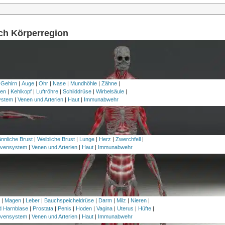
ach Körperregion
 Gehirn
|
Auge
|
Ohr
|
Nase
|
Mundhöhle
|
Zähne
|
en
|
Kehlkopf
|
Luftröhre
|
Schilddrüse
|
Wirbelsäule
|
ystem
|
Venen und Arterien
|
Haut
|
Immunabwehr
nnliche Brust
|
Weibliche Brust
|
Lunge
|
Herz
|
Zwerchfell
|
vensystem
|
Venen und Arterien
|
Haut
|
Immunabwehr
h
|
Magen
|
Leber
|
Bauchspeicheldrüse
|
Darm
|
Milz
|
Nieren
|
nd Harnblase
|
Prostata
|
Penis
|
Hoden
|
Vagina
|
Uterus
|
Hüfte
|
vensystem
|
Venen und Arterien
|
Haut
|
Immunabwehr