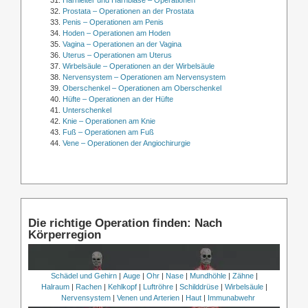
Prostata – Operationen an der Prostata
Penis – Operationen am Penis
Hoden – Operationen am Hoden
Vagina – Operationen an der Vagina
Uterus – Operationen am Uterus
Wirbelsäule – Operationen an der Wirbelsäule
Nervensystem – Operationen am Nervensystem
Oberschenkel – Operationen am Oberschenkel
Hüfte – Operationen an der Hüfte
Unterschenkel
Knie – Operationen am Knie
Fuß – Operationen am Fuß
Vene – Operationen der Angiochirurgie
Die richtige Operation finden: Nach
Körperregion
Schädel und Gehirn
|
Auge
|
Ohr
|
Nase
|
Mundhöhle
|
Zähne
|
Halraum
|
Rachen
|
Kehlkopf
|
Luftröhre
|
Schilddrüse
|
Wirbelsäule
|
Nervensystem
|
Venen und Arterien
|
Haut
|
Immunabwehr