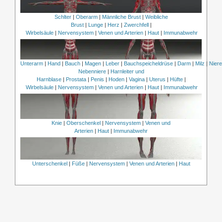
Schlter
|
Oberarm
|
Männliche Brust
|
Weibliche
Brust
|
Lunge
|
Herz
|
Zwerchfell
|
Wirbelsäule
|
Nervensystem
|
Venen und Arterien
|
Haut
|
Immunabwehr
Unterarm
|
Hand
|
Bauch
|
Magen
|
Leber
|
Bauchspeicheldrüse
|
Darm
|
Milz
|
Nier
Nebenniere
|
Harnleiter und
Harnblase
|
Prostata
|
Penis
|
Hoden
|
Vagina
|
Uterus
|
Hüfte
|
Wirbelsäule
|
Nervensystem
|
Venen und Arterien
|
Haut
|
Immunabwehr
Knie
|
Oberschenkel
|
Nervensystem
|
Venen und
Arterien
|
Haut
|
Immunabwehr
Unterschenkel
|
Füße
|
Nervensystem
|
Venen und Arterien
|
Haut