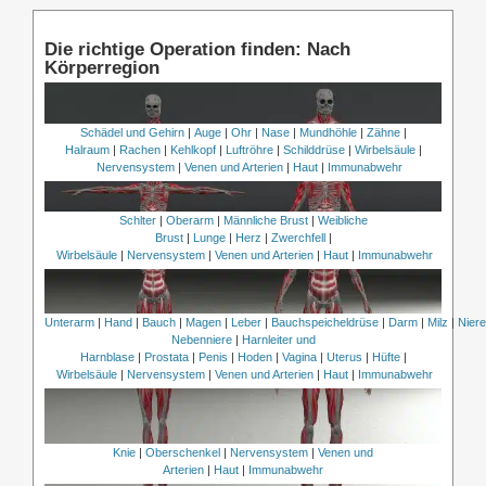
Die richtige Operation finden: Nach
Körperregion
Schädel und Gehirn
|
Auge
|
Ohr
|
Nase
|
Mundhöhle
|
Zähne
|
Halraum
|
Rachen
|
Kehlkopf
|
Luftröhre
|
Schilddrüse
|
Wirbelsäule
|
Nervensystem
|
Venen und Arterien
|
Haut
|
Immunabwehr
Schlter
|
Oberarm
|
Männliche Brust
|
Weibliche
Brust
|
Lunge
|
Herz
|
Zwerchfell
|
Wirbelsäule
|
Nervensystem
|
Venen und Arterien
|
Haut
|
Immunabwehr
Unterarm
|
Hand
|
Bauch
|
Magen
|
Leber
|
Bauchspeicheldrüse
|
Darm
|
Milz
|
Nier
Nebenniere
|
Harnleiter und
Harnblase
|
Prostata
|
Penis
|
Hoden
|
Vagina
|
Uterus
|
Hüfte
|
Wirbelsäule
|
Nervensystem
|
Venen und Arterien
|
Haut
|
Immunabwehr
Knie
|
Oberschenkel
|
Nervensystem
|
Venen und
Arterien
|
Haut
|
Immunabwehr