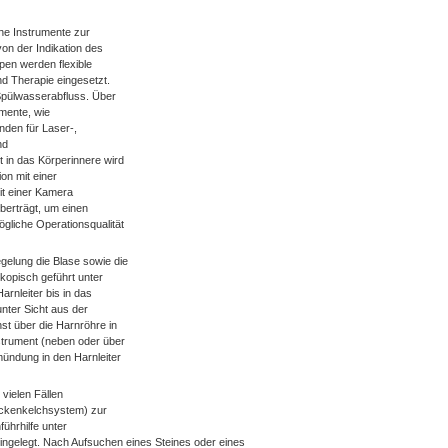
che Instrumente zur
on der Indikation des
pen werden flexible
d Therapie eingesetzt.
Spülwasserabfluss. Über
umente, wie
nden für Laser-,
nd
 in das Körperinnere wird
on mit einer
mit einer Kamera
berträgt, um einen
gliche Operationsqualität
elung die Blase sowie die
kopisch geführt unter
arnleiter bis in das
ter Sicht aus der
t über die Harnröhre in
strument (neben oder über
mündung in den Harnleiter
vielen Fällen
eckenkelchsystem) zur
ührhilfe unter
eingelegt. Nach Aufsuchen eines Steines oder eines