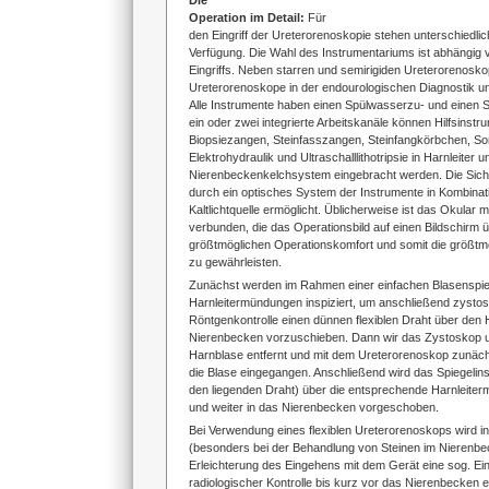
Die
Operation im Detail:
Für
den Eingriff der Ureterorenoskopie stehen unterschiedli
Verfügung. Die Wahl des Instrumentariums ist abhängig v
Eingriffs. Neben starren und semirigiden Ureterorenosko
Ureterorenoskope in der endourologischen Diagnostik un
Alle Instrumente haben einen Spülwasserzu- und einen 
ein oder zwei integrierte Arbeitskanäle können Hilfsinstr
Biopsiezangen, Steinfasszangen, Steinfangkörbchen, So
Elektrohydraulik und Ultraschalllithotripsie in Harnleiter u
Nierenbeckenkelchsystem eingebracht werden. Die Sicht
durch ein optisches System der Instrumente in Kombinati
Kaltlichtquelle ermöglicht. Üblicherweise ist das Okular 
verbunden, die das Operationsbild auf einen Bildschirm ü
größtmöglichen Operationskomfort und somit die größtmö
zu gewährleisten.
Zunächst werden im Rahmen einer einfachen Blasenspieg
Harnleitermündungen inspiziert, um anschließend zystos
Röntgenkontrolle einen dünnen flexiblen Draht über den H
Nierenbecken vorzuschieben. Dann wir das Zystoskop un
Harnblase entfernt und mit dem Ureterorenoskop zunächs
die Blase eingegangen. Anschließend wird das Spiegelin
den liegenden Draht) über die entsprechende Harnleiter
und weiter in das Nierenbecken vorgeschoben.
Bei Verwendung eines flexiblen Ureterorenoskops wird in 
(besonders bei der Behandlung von Steinen im Nierenb
Erleichterung des Eingehens mit dem Gerät eine sog. Einf
radiologischer Kontrolle bis kurz vor das Nierenbecken 