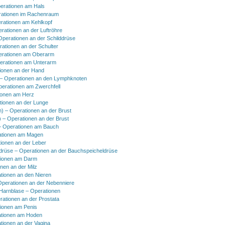
erationen am Hals
ationen im Rachenraum
rationen am Kehlkopf
erationen an der Luftröhre
Operationen an der Schilddrüse
rationen an der Schulter
erationen am Oberarm
erationen am Unterarm
ionen an der Hand
 Operationen an den Lymphknoten
perationen am Zwerchfell
ionen am Herz
tionen an der Lunge
h) – Operationen an der Brust
) – Operationen an der Brust
 Operationen am Bauch
ationen am Magen
ionen an der Leber
drüse – Operationen an der Bauchspeicheldrüse
tionen am Darm
onen an der Milz
tionen an den Nieren
Operationen an der Nebenniere
 Harnblase – Operationen
rationen an der Prostata
tionen am Penis
tionen am Hoden
tionen an der Vagina