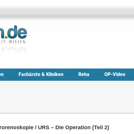
en
Fachärzte & Kliniken
Reha
OP-Video
rorenoskopie / URS – Die Operation (Teil 2)