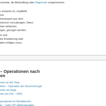
strumente, die Behandlung oder
Diagnostik
vorgenommen
erwarten ist, empfiehlt
iene
rintransport aus dem
chmerzen vorzubeugen. Diese
iner einfachen
logen, gezogen werden.
en und
ne Erweiterung oder
tion erfolgen muss.
 – Operationen nach
nen
onen an der Haut
hirn – Operation der Neurochirurgie
ionen am Auge
onen am Ohr – HNO
perationen im Mundbereich
er – Zahn OP, Kieferoperation