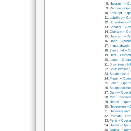
Halsraum – Op
Rachen – Oper
Kehlkopf – Ope
Luftröhre – Op
Schilddrüse – 
Schulter – Ope
Oberarm – Op
Unterarm – Op
Hand – Operat
Immunabwehr –
Zwerchfell – O
Herz – Operat
Lunge – Opera
Brust (männlic
Brust (weiblich
Bauchmuskel –
Magen – Oper
Leber – Operat
Bauchspeichel
Darm – Opera
Milz – Operati
Nieren – Opera
Nebenniere – 
Harnleiter und
Prostata – Ope
Penis – Opera
Hoden – Opera
Vagina – Opera