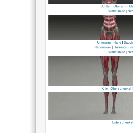
Schlter
|
Oberarm
|
Mä
Wirbelsäule
|
Ner
Unterarm
|
Hand
|
Bauc
Nebenniere
|
Harnleiter u
Wirbelsäule
|
Ner
Knie
|
Oberschenkel
Unterschenke