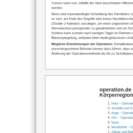
Tumors kann nun, mithilfe der oben beschrieben Hilfsin
werden.
Wenn eine traumabedingte Schwellung des Harnleiters zu 
es sich, am Ende des Eingriffs eine innere Harnleitersch
(Double-J-Katheter) anzulegen, um einen ungestörten U
Nierenbecken postoperativ zu gewährleisten und um S
Schiene kann zumeist nach wenigen Tagen im Rahmen e
Blasenspiegelung, ambulant beim niedergelassenen Uro
Mögliche Erweiterungen der Operation:
Komplikation
unvorhergesehene Befunde können dazu führen, dass ei
Änderung der Operationsmethode bis hin zu Schnittopera
operation.de
Körperregio
Haut – Operati
Schädel und Ge
Auge – Operat
Ohr – Operati
Nase
Mundhöhle – O
Zähne und Kief