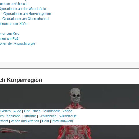
ationen am Uterus
Operationen an der Wirbelsäule
 – Operationen am Nervensystem
– Operationen am Oberschenkel
ionen an der Hüfte
onen am Knie
onen am Fuß
onen der Angiochirurgie
ach Körperregion
 Gehirn
|
Auge
|
Ohr
|
Nase
|
Mundhöhle
|
Zähne
|
en
|
Kehlkopf
|
Luftröhre
|
Schilddrüse
|
Wirbelsäule
|
ystem
|
Venen und Arterien
|
Haut
|
Immunabwehr