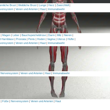
nnliche Brust
|
Weibliche Brust
|
Lunge
|
Herz
|
Zwerchfell
|
vensystem
|
Venen und Arterien
|
Haut
|
Immunabwehr
h
|
Magen
|
Leber
|
Bauchspeicheldrüse
|
Darm
|
Milz
|
Nieren
|
nd Harnblase
|
Prostata
|
Penis
|
Hoden
|
Vagina
|
Uterus
|
Hüfte
|
vensystem
|
Venen und Arterien
|
Haut
|
Immunabwehr
|
Nervensystem
|
Venen und Arterien
|
Haut
|
Immunabwehr
l
|
Füße
|
Nervensystem
|
Venen und Arterien
|
Haut