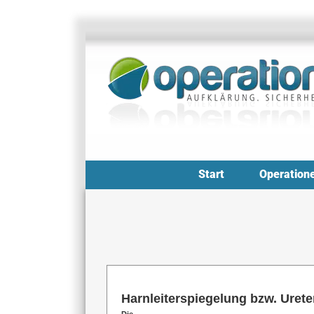
Zum
Inhalt
springen
Start
Operation
Harnleiterspiegelung bzw. Urete