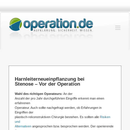
Zum
Inhalt
springen
Harnleiterneueinpflanzung bei
Stenose – Vor der Operation
Wahl des richtigen Operateurs:
An der
Anzahl der pro Jahr durchgeführten Eingriffe erkennt man einen
erfahrenen
Operateur. Auch sollte nachgefragt werden, ob Erfahrungen in
Eingriffen der
plastisch-rekonstruktiven Chirurgie bestehen. Es sollten alle
Risiken
und
Alternativen
angesprochen bzw. besprochen werden. Der operierende