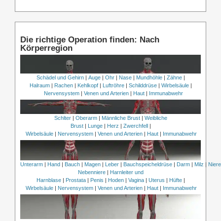
Die richtige Operation finden: Nach
Körperregion
Schädel und Gehirn
|
Auge
|
Ohr
|
Nase
|
Mundhöhle
|
Zähne
|
Halraum
|
Rachen
|
Kehlkopf
|
Luftröhre
|
Schilddrüse
|
Wirbelsäule
|
Nervensystem
|
Venen und Arterien
|
Haut
|
Immunabwehr
Schlter
|
Oberarm
|
Männliche Brust
|
Weibliche
Brust
|
Lunge
|
Herz
|
Zwerchfell
|
Wirbelsäule
|
Nervensystem
|
Venen und Arterien
|
Haut
|
Immunabwehr
Unterarm
|
Hand
|
Bauch
|
Magen
|
Leber
|
Bauchspeicheldrüse
|
Darm
|
Milz
|
Nier
Nebenniere
|
Harnleiter und
Harnblase
|
Prostata
|
Penis
|
Hoden
|
Vagina
|
Uterus
|
Hüfte
|
Wirbelsäule
|
Nervensystem
|
Venen und Arterien
|
Haut
|
Immunabwehr