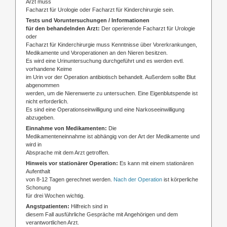
Arzt muss
Facharzt für Urologie oder Facharzt für Kinderchirurgie sein.
Tests und Voruntersuchungen / Informationen
für den behandelnden Arzt:
Der operierende Facharzt für Urologie
oder
Facharzt für Kinderchirurgie muss Kenntnisse über
Vorerkrankungen,
Medikamente und Voroperationen an den Nieren besitzen.
Es wird eine Urinuntersuchung durchgeführt und es werden evtl.
vorhandene Keime
im Urin vor der Operation antibiotisch behandelt. Außerdem sollte Blut
abgenommen
werden, um die Nierenwerte zu untersuchen. Eine Eigenblutspende ist
nicht erforderlich.
Es sind eine Operationseinwilligung und eine Narkoseeinwilligung
abzugeben.
Einnahme von Medikamenten:
Die
Medikamenteneinnahme ist abhängig von der Art der Medikamente und
wird in
Absprache mit dem Arzt getroffen.
Hinweis vor stationärer Operation:
Es kann mit einem stationären
Aufenthalt
von 8-12 Tagen gerechnet werden.
Nach der Operation
ist körperliche
Schonung
für drei Wochen wichtig.
Angstpatienten:
Hilfreich sind in
diesem Fall ausführliche Gespräche mit Angehörigen und dem
verantwortlichen Arzt.