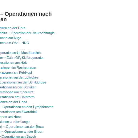
 – Operationen nach
nen
onen an der Haut
hirn – Operation der Neurochirurgie
ionen am Auge
onen am Ohr – HNO
perationen im Mundbereich
er – Zahn OP, Kieferoperation
erationen am Hals
ationen im Rachenraum
rationen am Kehlkopf
erationen an der Luftröhre
Operationen an der Schilddrüse
rationen an der Schulter
erationen am Oberarm
erationen am Unterarm
ionen an der Hand
 Operationen an den Lymphknoten
perationen am Zwerchfell
ionen am Herz
tionen an der Lunge
h) – Operationen an der Brust
) – Operationen an der Brust
 Operationen am Bauch