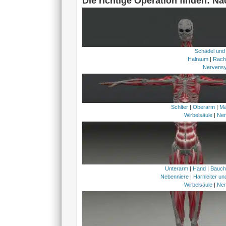
Die richtige Operation finden: N
Schädel und
Halraum
|
Rach
Nervens
Schlter
|
Oberarm
|
Mä
Wirbelsäule
|
Ner
Unterarm
|
Hand
|
Bauc
Nebenniere
|
Harnleiter u
Wirbelsäule
|
Ner