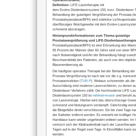
Operationsname,
Definition:
LIFE-Lasertherapie mit
dem Evolve Diodenlasersystem 150, kurz: Diodenlaser-T
Behandlung der gutartigen Vergrößerung der Prostata (b
Prostatahyperplasie/BPH) wird selektive Lichtvaporisati
überflüssiges Weichgewebe mit dem Evolve-Lasersyste
schonend abzutragen.
Hintergrundinformationen zum Thema g
utartige
Prostatavergrößerung und LIFE-Diodenlasertherapi
Prostatahyperplasie/BPH) ist eine Erkrankung des Manne
85 Prozent der Männer über 60 Jahre sind von einer BPH
nach Notwendigkeit und Art der Behandlung hängt sowoh
Beschwerdebild des Patienten, als auch von den objekti
Blasenentleerung ab.
Die häufigste operative Therapie bei der Behandlung der 
Prostata-Vergrößerung ist nach wie vor die s.g. transure
Prostataresektion (
TUR-P
). Weitaus schonender als die 
Ausschälung sind moderne Laserverfahren, zu denen a
Diodenlaser-Verfahren zählt. Die hochmoderne LIFE-Las
Diodenlasersystem 150 ist
minimal-invasiv
und beruht au
von Laserenergie. Hierbei wird das überschüssige Gew
schonend und blutungsarm verdampft. Gleichzeitig werd
die Blutgefäße direkt verschlossen. Ein bis zwei Tage na
der Katheter entfernt werden. Es entsteht ein kräftiger H
Harnblase kann wieder ungehindert entleert werden. Im 
verkürzt sich der Klinikaufenthalt nach der Lasertherapie
Tagen auf in der Regel zwei Tage. In Einzelfällen kann 
werden.