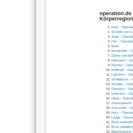
operation.de
Körperregio
Haut – Operati
Schädel und Ge
Auge – Operat
Ohr – Operati
Nase
Mundhöhle – O
Zähne und Kief
Halsraum – Op
Rachen – Oper
Kehlkopf – Ope
Luftröhre – Op
Schilddrüse – 
Schulter – Ope
Oberarm – Op
Unterarm – Op
Hand – Operat
Immunabwehr –
Zwerchfell – O
Herz – Operat
Lunge – Opera
Brust (männlic
Brust (weiblich
Bauchmuskel –