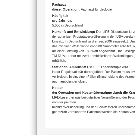
Facharzt
dieser Operation:
Facharzt für Urologie
Häufigkeit
pro Jahr:
ca.
5.000 in Deutschland
Herkunft und Entwicklung:
Der LIFE-Diodenlaser ist 
der gutartigen Prostatavergrößerung in den USA bereits s
Einsatz. In Deutschland wird er seit 2006 eingesetzt.
das mit einer Wellenlänge von 980 Nanometer arbeitet, w
mit einer Leistung von 180 Watt angewandt. Das Laserg
TM DUAL-Laser mit zwei kombinierbaren Wellenlängen 
erhältlich.
Stationär / Ambulant:
Die LIFE-Lasertherapie wird
in der Regel stationär durchgeführt. Der Patient muss etw
verbleiben. In einzelnen Fällen (Entscheidung des Arztes)
auch ambulant erfolgen.
Kosten
der Operation und Kostenübernahme durch die Kr
LIFE-Lasertherapie bei gutartiger Vergrößerung der Prost
von der privaten
Krankenversicherung und den Beihilfestellen übernomme
gesetzlich versicherten Patienten werden die Kosten vo