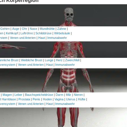
ach Körperregion
 Gehirn
|
Auge
|
Ohr
|
Nase
|
Mundhöhle
|
Zähne
|
en
|
Kehlkopf
|
Luftröhre
|
Schilddrüse
|
Wirbelsäule
|
ystem
|
Venen und Arterien
|
Haut
|
Immunabwehr
nnliche Brust
|
Weibliche Brust
|
Lunge
|
Herz
|
Zwerchfell
|
vensystem
|
Venen und Arterien
|
Haut
|
Immunabwehr
h
|
Magen
|
Leber
|
Bauchspeicheldrüse
|
Darm
|
Milz
|
Nieren
|
nd Harnblase
|
Prostata
|
Penis
|
Hoden
|
Vagina
|
Uterus
|
Hüfte
|
vensystem
|
Venen und Arterien
|
Haut
|
Immunabwehr