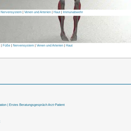
|
Nervensystem
|
Venen und Arterien
|
Haut
|
Immunabwehr
l
|
Füße
|
Nervensystem
|
Venen und Arterien
|
Haut
tion |
Erstes Beratungsgespräch Arzt-Patient
t