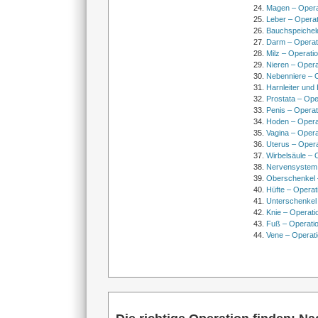
Magen – Oper
Leber – Operat
Bauchspeichel
Darm – Opera
Milz – Operati
Nieren – Opera
Nebenniere – 
Harnleiter und
Prostata – Ope
Penis – Opera
Hoden – Opera
Vagina – Opera
Uterus – Oper
Wirbelsäule – 
Nervensystem
Oberschenkel 
Hüfte – Operat
Unterschenkel
Knie – Operati
Fuß – Operati
Vene – Operati