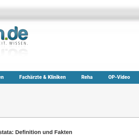
en
Fachärzte & Kliniken
Reha
OP-Video
tata: Definition und Fakten