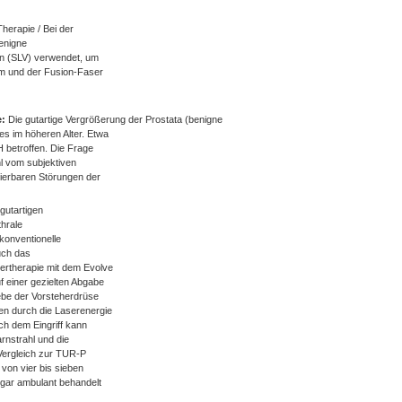
herapie / Bei der
enigne
on (SLV) verwendet, um
m und der Fusion-Faser
e:
Die gutartige Vergrößerung der Prostata (benigne
s im höheren Alter. Etwa
 betroffen. Die Frage
l vom subjektiven
vierbaren Störungen der
gutartigen
thrale
konventionelle
uch das
ertherapie mit dem Evolve
f einer gezielten Abgabe
ebe der Vorsteherdrüse
en durch die Laserenergie
ch dem Eingriff kann
arnstrahl und die
Vergleich zur TUR-P
 von vier bis sieben
sogar ambulant behandelt