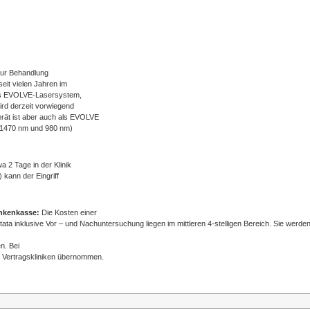
zur Behandlung
eit vielen Jahren im
 Das EVOLVE-Lasersystem,
ird derzeit vorwiegend
erät ist aber auch als EVOLVE
(1470 nm und 980 nm)
a 2 Tage in der Klinik
 kann der Eingriff
ankenkasse:
Die Kosten einer
ata inklusive Vor – und Nachuntersuchung liegen im mittleren 4-stelligen Bereich. Sie werde
n. Bei
n Vertragskliniken übernommen.