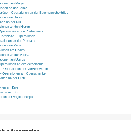
ationen am Magen
ionen an der Leber
drüse – Operationen an der Bauchspeicheldrüse
tionen am Darm
onen an der Milz
tionen an den Nieren
Operationen an der Nebenniere
 Harnblase – Operationen
rationen an der Prostata
tionen am Penis
tionen am Hoden
tionen an der Vagina
ationen am Uterus
Operationen an der Wirbelsäule
 – Operationen am Nervensystem
– Operationen am Oberschenkel
ionen an der Hüfte
onen am Knie
onen am Fuß
onen der Angiochirurgie