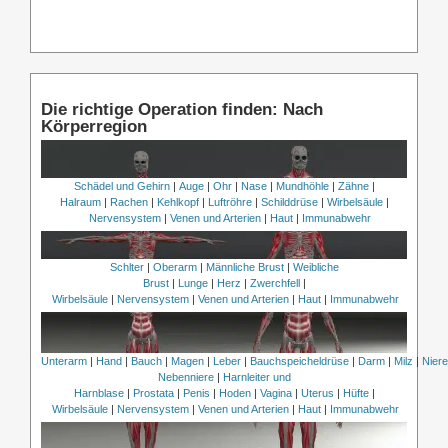
Die richtige Operation finden: Nach
Körperregion
Schädel und Gehirn
|
Auge
|
Ohr
|
Nase
|
Mundhöhle
|
Zähne
|
Halraum
|
Rachen
|
Kehlkopf
|
Luftröhre
|
Schilddrüse
|
Wirbelsäule
|
Nervensystem
|
Venen und Arterien
|
Haut
|
Immunabwehr
Schlter
|
Oberarm
|
Männliche Brust
|
Weibliche
Brust
|
Lunge
|
Herz
|
Zwerchfell
|
Wirbelsäule
|
Nervensystem
|
Venen und Arterien
|
Haut
|
Immunabwehr
Unterarm
|
Hand
|
Bauch
|
Magen
|
Leber
|
Bauchspeicheldrüse
|
Darm
|
Milz
|
Nier
Nebenniere
|
Harnleiter und
Harnblase
|
Prostata
|
Penis
|
Hoden
|
Vagina
|
Uterus
|
Hüfte
|
Wirbelsäule
|
Nervensystem
|
Venen und Arterien
|
Haut
|
Immunabwehr