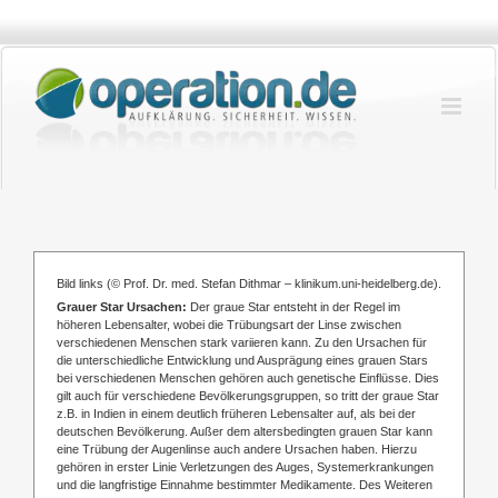
Zum
Inhalt
springen
Bild links (
© Prof. Dr. med. Stefan Dithmar – klinikum.uni-heidelberg.de).
Grauer Star Ursachen:
Der graue Star entsteht in der Regel im
höheren Lebensalter, wobei die Trübungsart der Linse zwischen
verschiedenen Menschen stark variieren kann. Zu den Ursachen für
die unterschiedliche Entwicklung und Ausprägung eines grauen Stars
bei verschiedenen Menschen gehören auch genetische Einflüsse. Dies
gilt auch für verschiedene Bevölkerungsgruppen, so tritt der graue Star
z.B. in Indien in einem deutlich früheren Lebensalter auf, als bei der
deutschen Bevölkerung. Außer dem altersbedingten grauen Star kann
eine Trübung der Augenlinse auch andere Ursachen haben. Hierzu
gehören in erster Linie Verletzungen des Auges, Systemerkrankungen
und die langfristige Einnahme bestimmter Medikamente. Des Weiteren