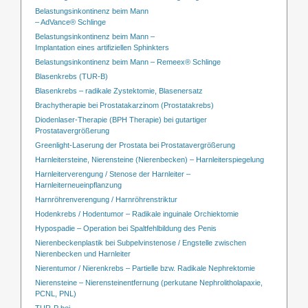
Belastungsinkontinenz beim Mann
– AdVance® Schlinge
Belastungsinkontinenz beim Mann –
Implantation eines artifiziellen Sphinkters
Belastungsinkontinenz beim Mann – Remeex® Schlinge
Blasenkrebs (TUR-B)
Blasenkrebs – radikale Zystektomie, Blasenersatz
Brachytherapie bei Prostatakarzinom (Prostatakrebs)
Diodenlaser-Therapie (BPH Therapie) bei gutartiger
Prostatavergrößerung
Greenlight-Laserung der Prostata bei Prostatavergrößerung
Harnleitersteine, Nierensteine (Nierenbecken) – Harnleiterspiegelung
Harnleiterverengung / Stenose der Harnleiter –
Harnleiterneueinpflanzung
Harnröhrenverengung / Harnröhrenstriktur
Hodenkrebs / Hodentumor – Radikale inguinale Orchiektomie
Hypospadie – Operation bei Spaltfehlbildung des Penis
Nierenbeckenplastik bei Subpelvinstenose / Engstelle zwischen
Nierenbecken und Harnleiter
Nierentumor / Nierenkrebs – Partielle bzw. Radikale Nephrektomie
Nierensteine – Nierensteinentfernung (perkutane Nephrolitholapaxie,
PCNL, PNL)
TUR-P bei