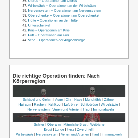
Uterus – Operationen am Uterus
Wirbelsäule – Operationen an der Wirbelsäule
Nervensystem – Operationen am Nervensystem
Oberschenkel – Operationen am Oberschenkel
Hüfte – Operationen an der Hüfte
Unterschenkel
Knie – Operationen am Knie
Fuß – Operationen am Fuß
Vene – Operationen der Angiochirurgie
Die richtige Operation finden: Nach
Körperregion
Schädel und Gehirn
|
Auge
|
Ohr
|
Nase
|
Mundhöhle
|
Zähne
|
Halraum
|
Rachen
|
Kehlkopf
|
Luftröhre
|
Schilddrüse
|
Wirbelsäule
|
Nervensystem
|
Venen und Arterien
|
Haut
|
Immunabwehr
Schlter
|
Oberarm
|
Männliche Brust
|
Weibliche
Brust
|
Lunge
|
Herz
|
Zwerchfell
|
Wirbelsäule
|
Nervensystem
|
Venen und Arterien
|
Haut
|
Immunabwehr