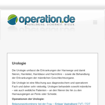
Zum
Inhalt
springen
Urologie
Die Urologie umfasst die Erkrankungen der Harnwege und damit
Nieren, Harnleiter, Harnblase und Harnröhre – sowie die Behandlung
der Erkrankungen der männlichen Geschlechtsorgane.
Die Urologie ist eine Mischung aus diagnostischem und operativem
Fach und daher sehr vielseitig. Urologen behandeln sowohl männliche
– wie auch weibliche Patienten – an den Nieren bis hin zu den
Harnausgängen an Penis oder Scheide.
Operationen der Urologie:
Belastungsinkontinenz bei der Frau – Einlage Vaginalband TVT / TOT