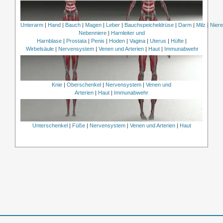
Unterarm
|
Hand
|
Bauch
|
Magen
|
Leber
|
Bauchspeicheldrüse
|
Darm
|
Milz
|
Nier
Nebenniere
|
Harnleiter und
Harnblase
|
Prostata
|
Penis
|
Hoden
|
Vagina
|
Uterus
|
Hüfte
|
Wirbelsäule
|
Nervensystem
|
Venen und Arterien
|
Haut
|
Immunabwehr
Knie
|
Oberschenkel
|
Nervensystem
|
Venen und
Arterien
|
Haut
|
Immunabwehr
Unterschenkel
|
Füße
|
Nervensystem
|
Venen und Arterien
|
Haut