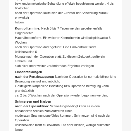
bzw. endermologische Behandlung effektiv beschleunigt werden. 4 bis
6 Wochen
nach der Operation sollte sich der Großteil der Schwellung zurück
entwickelt
haben.
Kontrolltermine:
Nach 5 bis 7 Tagen werden gegebenenfalls
eingebrachte
Hautnähte entfernt. Ein weiterer Kontrolltermin wird beispielsweise 6
Wochen
nach der Operation durchgeführt. Eine Endkontrolle findet
üblicherweise 6
Monate nach der Operation statt. Zu diesem Zeitpunkt sollte ein
stabiles und
sich nicht mehr weiter veränderndes Ergebnis vorliegen.
Einschränkungen
nach der Fettabsaugung:
Nach der Operation ist normale körperliche
Bewegung sinnvoll und möglich.
Gesteigerte körperliche Belastung bzw. sportliche Betätigung kann
grundsätzlich
ca. 2 bis 3 Wochen nach der Operation wieder begonnen werden.
Schmerzen und Narben
nach der Liposuktion:
Schwellungsbedingt kann es in den
behandelten Arealen zum Auftreten eines
moderaten Spannungsgefühles kommen. Schmerzen sind nach der
Operation
üblicherweise nicht zu erwarten. Die sehr kleinen, wenige Millimeter
langen