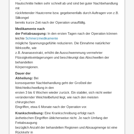
Hautschnitte heilen sehr schnell ab und sind bei guter Nachbehandlung
mit
rückfettender Hautcreme bzw. gegebenenfalls durch Auftragen von z.B.
Silikongel
bereits kurze Zeit nach der Operation unauffällig.
Medikamente nach
der Fettabsaugung:
In den ersten Tagen nach der Operation können
leichte
Schmerzmedikamente
mögliche Spannungsgefühle reduzieren. Die Einnahme natürlicher
Wirkstoffe, wie
z.B. Ananasextrakt, erhöht die Ausschwemmung vermehrter
Flüssigkeitseinlagerungen und beschleunigt das Abschwellen der
behandelten
Körperregionen.
Dauer der
Abheilung:
Bei
konsequenter Nachbehandlung geht der Großteil der
Weichteilschwellung in den
ersten 3 bis 6 Wochen wieder zurück. Ein stabiler, sich nicht weiter
verändernder Weichteilbefund liegt, wie nach den meisten
chirurgischen
Eingriffen, etwa 6 Monate nach der Operation vor.
Krankschreibung:
Eine Krankschreibung erfolgt nach
ästhetischen Eingriffen üblicherweise nicht. Je nach Umfang der
Fettabsaugung
bezüglich Anzahl der behandelten Regionen und Absaugmenge ist eine
Rückkehr in