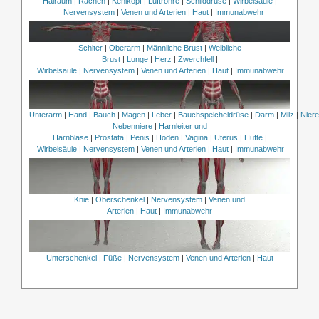
Halraum
|
Rachen
|
Kehlkopf
|
Luftröhre
|
Schilddrüse
|
Wirbelsäule
|
Nervensystem
|
Venen und Arterien
|
Haut
|
Immunabwehr
Schlter
|
Oberarm
|
Männliche Brust
|
Weibliche
Brust
|
Lunge
|
Herz
|
Zwerchfell
|
Wirbelsäule
|
Nervensystem
|
Venen und Arterien
|
Haut
|
Immunabwehr
Unterarm
|
Hand
|
Bauch
|
Magen
|
Leber
|
Bauchspeicheldrüse
|
Darm
|
Milz
|
Nier
Nebenniere
|
Harnleiter und
Harnblase
|
Prostata
|
Penis
|
Hoden
|
Vagina
|
Uterus
|
Hüfte
|
Wirbelsäule
|
Nervensystem
|
Venen und Arterien
|
Haut
|
Immunabwehr
Knie
|
Oberschenkel
|
Nervensystem
|
Venen und
Arterien
|
Haut
|
Immunabwehr
Unterschenkel
|
Füße
|
Nervensystem
|
Venen und Arterien
|
Haut