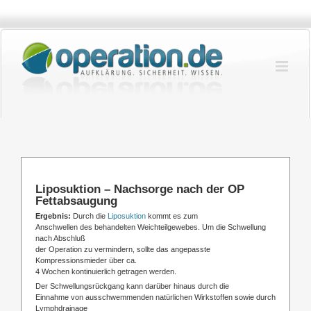
Zum
Inhalt
springen
Liposuktion – Nachsorge nach der OP
Fettabsaugung
Ergebnis:
Durch die
Liposuktion
kommt es zum
Anschwellen des behandelten Weichteilgewebes. Um die Schwellung
nach Abschluß
der Operation zu vermindern, sollte das angepasste
Kompressionsmieder über ca.
4 Wochen kontinuierlich getragen werden.
Der Schwellungsrückgang kann darüber hinaus durch die
Einnahme von ausschwemmenden natürlichen Wirkstoffen sowie durch
Lymphdrainage