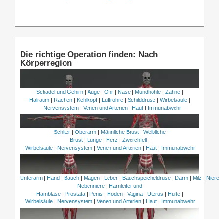
Die richtige Operation finden: Nach
Körperregion
Schädel und Gehirn
|
Auge
|
Ohr
|
Nase
|
Mundhöhle
|
Zähne
|
Halraum
|
Rachen
|
Kehlkopf
|
Luftröhre
|
Schilddrüse
|
Wirbelsäule
|
Nervensystem
|
Venen und Arterien
|
Haut
|
Immunabwehr
Schlter
|
Oberarm
|
Männliche Brust
|
Weibliche
Brust
|
Lunge
|
Herz
|
Zwerchfell
|
Wirbelsäule
|
Nervensystem
|
Venen und Arterien
|
Haut
|
Immunabwehr
Unterarm
|
Hand
|
Bauch
|
Magen
|
Leber
|
Bauchspeicheldrüse
|
Darm
|
Milz
|
Nier
Nebenniere
|
Harnleiter und
Harnblase
|
Prostata
|
Penis
|
Hoden
|
Vagina
|
Uterus
|
Hüfte
|
Wirbelsäule
|
Nervensystem
|
Venen und Arterien
|
Haut
|
Immunabwehr