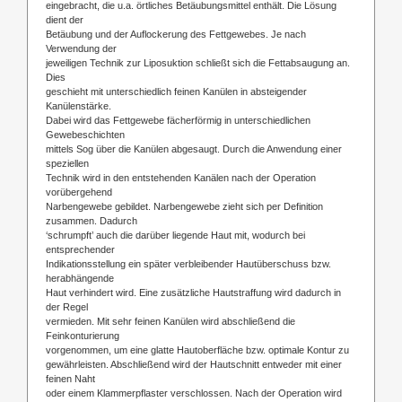
eingebracht, die u.a. örtliches Betäubungsmittel enthält. Die Lösung
dient der
Betäubung und der Auflockerung des Fettgewebes. Je nach
Verwendung der
jeweiligen Technik zur Liposuktion schließt sich die Fettabsaugung an.
Dies
geschieht mit unterschiedlich feinen Kanülen in absteigender
Kanülenstärke.
Dabei wird das Fettgewebe fächerförmig in unterschiedlichen
Gewebeschichten
mittels Sog über die Kanülen abgesaugt. Durch die Anwendung einer
speziellen
Technik wird in den entstehenden Kanälen nach der Operation
vorübergehend
Narbengewebe gebildet. Narbengewebe zieht sich per Definition
zusammen. Dadurch
‘schrumpft’ auch die darüber liegende Haut mit, wodurch bei
entsprechender
Indikationsstellung ein später verbleibender Hautüberschuss bzw.
herabhängende
Haut verhindert wird. Eine zusätzliche Hautstraffung wird dadurch in
der Regel
vermieden. Mit sehr feinen Kanülen wird abschließend die
Feinkonturierung
vorgenommen, um eine glatte Hautoberfläche bzw. optimale Kontur zu
gewährleisten. Abschließend wird der Hautschnitt entweder mit einer
feinen Naht
oder einem Klammerpflaster verschlossen. Nach der Operation wird