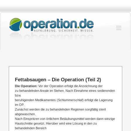
Zum
Inhalt
springen
Fettabsaugen – Die Operation (Teil 2)
Die Operation:
Vor der Operation erfolgt die Anzeichnung der
zu behandelnden Areale im Stehen. Nach Einnahme eines sedierenden
bzw.
beruhigenden Medikamentes (Schlummerschlaf) erfolgt die Lagerung
im OP.
Zunächst werden die zu behandelnden Regionen sorgfältig steril
abgewaschen.
Nach Einspritzen von örtlichem Betäubungsmittel werden dann winzige
Hautschnitte gesetzt. Hierüber wird eine Lösung in den zu
behandelnden Bereich