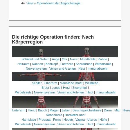
Vene – Operationen der Angiochirurgie
Die richtige Operation finden: Nach
Körperregion
Schädel und Gehirn
|
Auge
|
Ohr
|
Nase
|
Mundhöhle
|
Zähne
|
Halraum
|
Rachen
|
Kehlkopf
|
Luftröhre
|
Schilddrüse
|
Wirbelsäule
|
Nervensystem
|
Venen und Arterien
|
Haut
|
Immunabwehr
Schlter
|
Oberarm
|
Männliche Brust
|
Weibliche
Brust
|
Lunge
|
Herz
|
Zwerchfell
|
Wirbelsäule
|
Nervensystem
|
Venen und Arterien
|
Haut
|
Immunabwehr
Unterarm
|
Hand
|
Bauch
|
Magen
|
Leber
|
Bauchspeicheldrüse
|
Darm
|
Milz
|
Nier
Nebenniere
|
Harnleiter und
Harnblase
|
Prostata
|
Penis
|
Hoden
|
Vagina
|
Uterus
|
Hüfte
|
Wirbelsäule
|
Nervensystem
|
Venen und Arterien
|
Haut
|
Immunabwehr