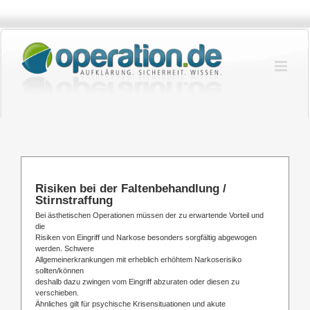
Zum
Inhalt
springen
Risiken bei der Faltenbehandlung /
Stirnstraffung
Bei ästhetischen Operationen müssen der zu erwartende Vorteil und
die
Risiken von Eingriff und Narkose besonders sorgfältig abgewogen
werden. Schwere
Allgemeinerkrankungen mit erheblich erhöhtem Narkoserisiko
sollten/können
deshalb dazu zwingen vom Eingriff abzuraten oder diesen zu
verschieben.
Ähnliches gilt für psychische Krisensituationen und akute