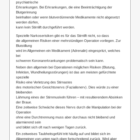
psychiatrische
Erkrankungen. Bei Erkrankungen, die eine Beeinträchtigung der
Blutgerinnung
beinhalten oder wenn blutverdünnende Medikamente nicht abgesetzt
werden dürfen,
kann kein Stirnlift durchgeführt werden.
Spezielle Narkoserisiken gibt es für das Stirnlift nicht, so dass
die allgemeinen Risiken einer mehrstündigen Operation vorliegen. Zur
Blutstillung
wird im Allgemeinen ein Medikament (Adrenalin) eingespritzt, welches
bei
schweren Koronarerkrankungen problematisch sein kann.
Neben den allgemein bei Operationen möglichen Risiken (Blutung,
Infektion, Wundheilungsstörungen) ist das am meisten gefürchtete
spezielle
Risiko eine Verletzung des Stirnastes
des motorischen Gesichtsnervs (Fazialisnerv). Dies würde zu einer
bleibenden
Lähmung eines der Stirnmuskeln führen – mit resultierendem Absinken
der Braue.
Eine zeitweise Schwäche dieses Nervs durch die Manipulation bei der
Operation
ohne eine Durchtrennung muss aber durchaus nicht bleibend und
alarmierend sein
und bildet sich oft nach wenigen Tagen zurück.
Ein zeitweises Taubheitsgefühl tritt häufig auf und bildet sich im
Allgemeinen von unten nach oben fortschreitend zurück. Wird aber