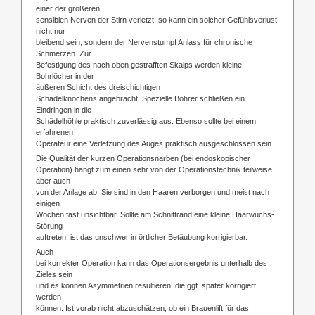
einer der größeren,
sensiblen Nerven der Stirn verletzt, so kann ein solcher Gefühlsverlust
nicht nur
bleibend sein, sondern der Nervenstumpf Anlass für chronische
Schmerzen. Zur
Befestigung des nach oben gestrafften Skalps werden kleine
Bohrlöcher in der
äußeren Schicht des dreischichtigen
Schädelknochens angebracht. Spezielle Bohrer schließen ein
Eindringen in die
Schädelhöhle praktisch zuverlässig aus. Ebenso sollte bei einem
erfahrenen
Operateur eine Verletzung des Auges praktisch ausgeschlossen sein.
Die Qualität der kurzen Operationsnarben (bei endoskopischer
Operation) hängt zum einen sehr von der Operationstechnik teilweise
aber auch
von der Anlage ab. Sie sind in den Haaren verborgen und meist nach
einigen
Wochen fast unsichtbar. Sollte am Schnittrand eine kleine Haarwuchs-
Störung
auftreten, ist das unschwer in örtlicher Betäubung korrigierbar.
Auch
bei korrekter Operation kann das Operationsergebnis unterhalb des
Zieles sein
und es können Asymmetrien resultieren, die ggf. später korrigiert
werden
können. Ist vorab nicht abzuschätzen, ob ein Brauenlift für das