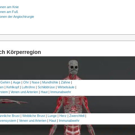
onen am Knie
onen am Fuß
onen der Angiochirurgie
ach Körperregion
 Gehirn
|
Auge
|
Ohr
|
Nase
|
Mundhöhle
|
Zähne
|
en
|
Kehlkopf
|
Luftröhre
|
Schilddrüse
|
Wirbelsäule
|
ystem
|
Venen und Arterien
|
Haut
|
Immunabwehr
nnliche Brust
|
Weibliche Brust
|
Lunge
|
Herz
|
Zwerchfell
|
vensystem
|
Venen und Arterien
|
Haut
|
Immunabwehr