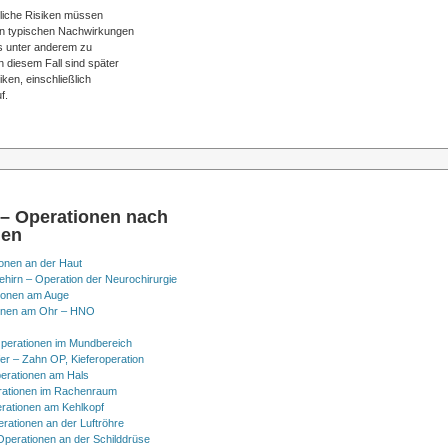
ögliche Risiken müssen
en typischen Nachwirkungen
s unter anderem zu
 diesem Fall sind später
ken, einschließlich
f.
 – Operationen nach
nen
onen an der Haut
hirn – Operation der Neurochirurgie
ionen am Auge
onen am Ohr – HNO
perationen im Mundbereich
er – Zahn OP, Kieferoperation
erationen am Hals
ationen im Rachenraum
rationen am Kehlkopf
erationen an der Luftröhre
Operationen an der Schilddrüse