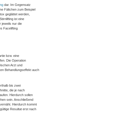
ung
dar. Im Gegensatz
ne Fältchen zum Beispiel
otox geglättet werden,
irnlifting ist eine
 jeweils nur die
s Facelifting
rtie bzw. eine
ffen. Die Operation
ischen Arzt und
ten Behandlungseffekt auch
rthalb bis zwei
nitte, die je nach
ufen. Hierdurch sollen
sehen sein. Anschließend
 vernäht. Hierdurch kommt
ültige Resultat erst nach