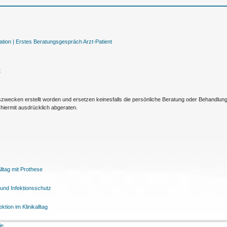
tion |
Erstes Beratungsgespräch Arzt-Patient
t
nszwecken erstellt worden und ersetzen keinesfalls die persönliche Beratung oder Behandlu
hiermit ausdrücklich abgeraten.
ltag mit Prothese
und Infektionsschutz
tion im Klinikalltag
le