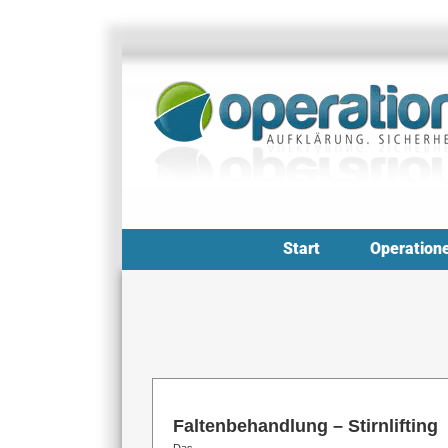
Zum
Inhalt
springen
Start
Operation
Faltenbehandlung – Stirnlifting