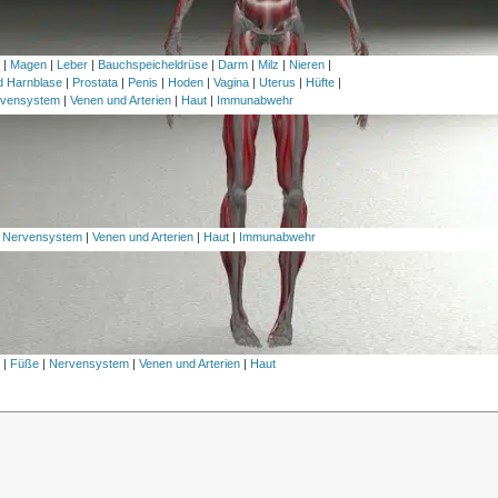
h
|
Magen
|
Leber
|
Bauchspeicheldrüse
|
Darm
|
Milz
|
Nieren
|
nd Harnblase
|
Prostata
|
Penis
|
Hoden
|
Vagina
|
Uterus
|
Hüfte
|
vensystem
|
Venen und Arterien
|
Haut
|
Immunabwehr
|
Nervensystem
|
Venen und Arterien
|
Haut
|
Immunabwehr
l
|
Füße
|
Nervensystem
|
Venen und Arterien
|
Haut