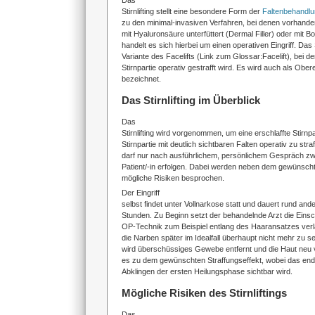
Das
Stirnlifting stellt eine besondere Form der
Faltenbehandl
zu den minimal-invasiven Verfahren, bei denen vorhande
mit Hyaluronsäure unterfüttert (Dermal Filler) oder mit B
handelt es sich hierbei um einen operativen Eingriff. Das St
Variante des Facelifts (Link zum Glossar:Facelift), bei der
Stirnpartie operativ gestrafft wird. Es wird auch als Obere
bezeichnet.
Das Stirnlifting im Überblick
Das
Stirnlifting wird vorgenommen, um eine erschlaffte Stirnpa
Stirnpartie mit deutlich sichtbaren Falten operativ zu stra
darf nur nach ausführlichem, persönlichem Gespräch zw
Patient/-in erfolgen. Dabei werden neben dem gewünsch
mögliche Risiken besprochen.
Der Eingriff
selbst findet unter Vollnarkose statt und dauert rund ande
Stunden. Zu Beginn setzt der behandelnde Arzt die Einsch
OP-Technik zum Beispiel entlang des Haaransatzes verla
die Narben später im Idealfall überhaupt nicht mehr zu 
wird überschüssiges Gewebe entfernt und die Haut neu
es zu dem gewünschten Straffungseffekt, wobei das endg
Abklingen der ersten Heilungsphase sichtbar wird.
Mögliche Risiken des Stirnliftings
Das