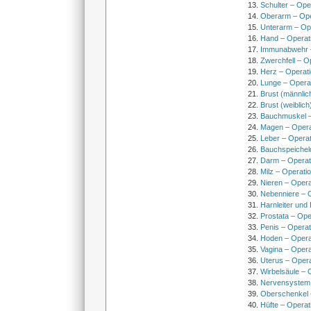
Schulter – Ope
Oberarm – Op
Unterarm – Op
Hand – Operat
Immunabwehr –
Zwerchfell – O
Herz – Operat
Lunge – Opera
Brust (männlic
Brust (weiblich
Bauchmuskel –
Magen – Oper
Leber – Operat
Bauchspeichel
Darm – Opera
Milz – Operati
Nieren – Opera
Nebenniere – 
Harnleiter und
Prostata – Ope
Penis – Opera
Hoden – Opera
Vagina – Opera
Uterus – Oper
Wirbelsäule – 
Nervensystem
Oberschenkel 
Hüfte – Operat