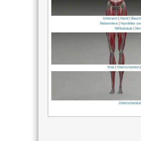
Unterarm
|
Hand
|
Bauc
Nebenniere
|
Harnleiter u
Wirbelsäule
|
Ner
Knie
|
Oberschenkel
Unterschenke