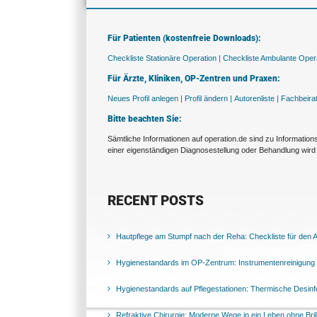
Für Patienten (kostenfreie Downloads):
Checkliste Stationäre Operation |
Checkliste Ambulante Opera
Für Ärzte, Kliniken, OP-Zentren und Praxen:
Neues Profil anlegen |
Profil ändern |
Autorenliste |
Fachbeira
Bitte beachten Sie:
Sämtliche Informationen auf operation.de sind zu Informatio
einer eigenständigen Diagnosestellung oder Behandlung wird 
RECENT POSTS
Hautpflege am Stumpf nach der Reha: Checkliste für den Al
Hygienestandards im OP-Zentrum: Instrumentenreinigung 
Hygienestandards auf Pflegestationen: Thermische Desinfek
Refraktive Chirurgie: Moderne Wege in ein Leben ohne Bril