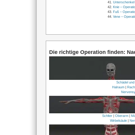
Unterschenkel
Knie – Operati
Fuß – Operati
Vene – Operati
Die richtige Operation finden: N
Schädel und
Halraum
|
Rach
Nervens
Schlter
|
Oberarm
|
Mä
Wirbelsäule
|
Ner