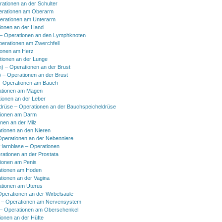
rationen an der Schulter
erationen am Oberarm
erationen am Unterarm
ionen an der Hand
 Operationen an den Lymphknoten
perationen am Zwerchfell
ionen am Herz
tionen an der Lunge
h) – Operationen an der Brust
) – Operationen an der Brust
 Operationen am Bauch
ationen am Magen
ionen an der Leber
drüse – Operationen an der Bauchspeicheldrüse
tionen am Darm
onen an der Milz
tionen an den Nieren
Operationen an der Nebenniere
 Harnblase – Operationen
rationen an der Prostata
tionen am Penis
tionen am Hoden
tionen an der Vagina
ationen am Uterus
Operationen an der Wirbelsäule
 – Operationen am Nervensystem
– Operationen am Oberschenkel
ionen an der Hüfte