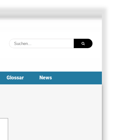
Suche
nach:
Glossar
News