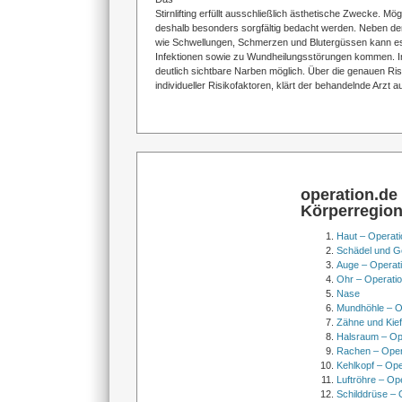
Stirnlifting erfüllt ausschließlich ästhetische Zwecke. M
deshalb besonders sorgfältig bedacht werden. Neben d
wie Schwellungen, Schmerzen und Blutergüssen kann e
Infektionen sowie zu Wundheilungsstörungen kommen. In
deutlich sichtbare Narben möglich. Über die genauen Risi
individueller Risikofaktoren, klärt der behandelnde Arzt au
operation.de
Körperregio
Haut – Operati
Schädel und Ge
Auge – Operat
Ohr – Operati
Nase
Mundhöhle – O
Zähne und Kief
Halsraum – Op
Rachen – Oper
Kehlkopf – Ope
Luftröhre – Op
Schilddrüse – 