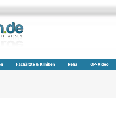
en
Fachärzte & Kliniken
Reha
OP-Video