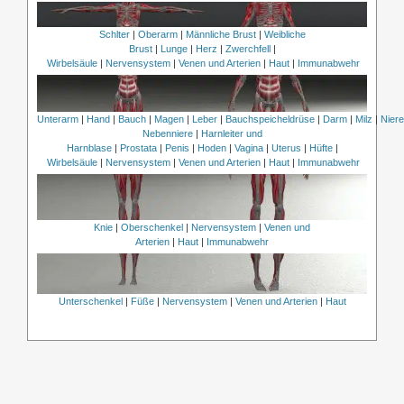
Schlter
|
Oberarm
|
Männliche Brust
|
Weibliche
Brust
|
Lunge
|
Herz
|
Zwerchfell
|
Wirbelsäule
|
Nervensystem
|
Venen und Arterien
|
Haut
|
Immunabwehr
Unterarm
|
Hand
|
Bauch
|
Magen
|
Leber
|
Bauchspeicheldrüse
|
Darm
|
Milz
|
Nier
Nebenniere
|
Harnleiter und
Harnblase
|
Prostata
|
Penis
|
Hoden
|
Vagina
|
Uterus
|
Hüfte
|
Wirbelsäule
|
Nervensystem
|
Venen und Arterien
|
Haut
|
Immunabwehr
Knie
|
Oberschenkel
|
Nervensystem
|
Venen und
Arterien
|
Haut
|
Immunabwehr
Unterschenkel
|
Füße
|
Nervensystem
|
Venen und Arterien
|
Haut