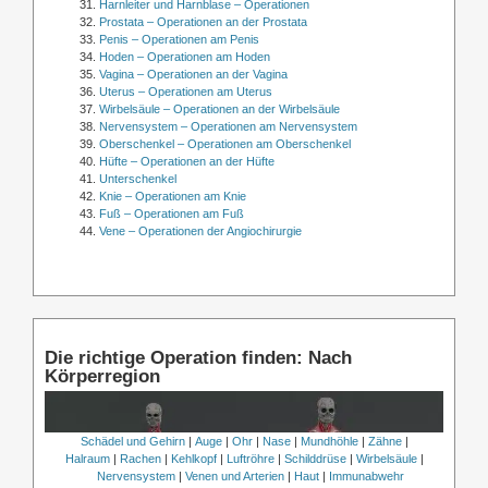
Harnleiter und Harnblase – Operationen
Prostata – Operationen an der Prostata
Penis – Operationen am Penis
Hoden – Operationen am Hoden
Vagina – Operationen an der Vagina
Uterus – Operationen am Uterus
Wirbelsäule – Operationen an der Wirbelsäule
Nervensystem – Operationen am Nervensystem
Oberschenkel – Operationen am Oberschenkel
Hüfte – Operationen an der Hüfte
Unterschenkel
Knie – Operationen am Knie
Fuß – Operationen am Fuß
Vene – Operationen der Angiochirurgie
Die richtige Operation finden: Nach
Körperregion
Schädel und Gehirn
|
Auge
|
Ohr
|
Nase
|
Mundhöhle
|
Zähne
|
Halraum
|
Rachen
|
Kehlkopf
|
Luftröhre
|
Schilddrüse
|
Wirbelsäule
|
Nervensystem
|
Venen und Arterien
|
Haut
|
Immunabwehr