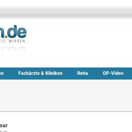
en
Fachärzte & Kliniken
Reha
OP-Video
sar