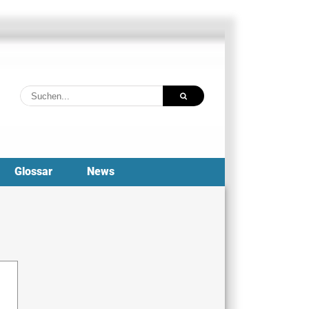
Suche
nach:
Glossar
News