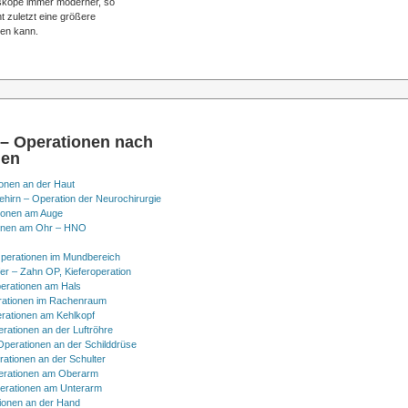
skope immer moderner, so
t zuletzt eine größere
den kann.
 – Operationen nach
nen
onen an der Haut
hirn – Operation der Neurochirurgie
ionen am Auge
onen am Ohr – HNO
perationen im Mundbereich
er – Zahn OP, Kieferoperation
erationen am Hals
ationen im Rachenraum
rationen am Kehlkopf
erationen an der Luftröhre
Operationen an der Schilddrüse
rationen an der Schulter
erationen am Oberarm
erationen am Unterarm
ionen an der Hand