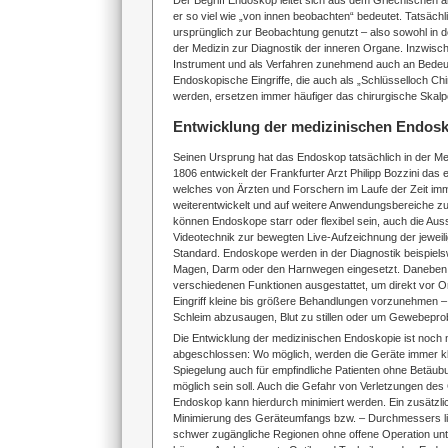
Der Begriff Endoskop leitet sich aus dem Griechischen a
er so viel wie „von innen beobachten“ bedeutet. Tatsäc
ursprünglich zur Beobachtung genutzt – also sowohl in d
der Medizin zur Diagnostik der inneren Organe. Inzwis
Instrument und als Verfahren zunehmend auch an Bedeut
Endoskopische Eingriffe, die auch als „Schlüsselloch Chi
werden, ersetzen immer häufiger das chirurgische Skalpe
Entwicklung der medizinischen Endos
Seinen Ursprung hat das Endoskop tatsächlich in der Me
1806 entwickelt der Frankfurter Arzt Philipp Bozzini das
welches von Ärzten und Forschern im Laufe der Zeit im
weiterentwickelt und auf weitere Anwendungsbereiche zu
können Endoskope starr oder flexibel sein, auch die Aus
Videotechnik zur bewegten Live-Aufzeichnung der jeweilig
Standard. Endoskope werden in der Diagnostik beispiels
Magen, Darm oder den Harnwegen eingesetzt. Daneben
verschiedenen Funktionen ausgestattet, um direkt vor O
Eingriff kleine bis größere Behandlungen vorzunehmen –
Schleim abzusaugen, Blut zu stillen oder um Gewebepr
Die Entwicklung der medizinischen Endoskopie ist noch n
abgeschlossen: Wo möglich, werden die Geräte immer kl
Spiegelung auch für empfindliche Patienten ohne Betäub
möglich sein soll. Auch die Gefahr von Verletzungen d
Endoskop kann hierdurch minimiert werden. Ein zusätzlich
Minimierung des Geräteumfangs bzw. – Durchmessers lie
schwer zugängliche Regionen ohne offene Operation un