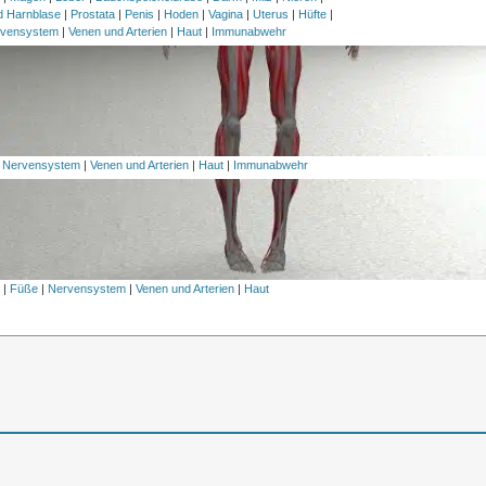
nd Harnblase
|
Prostata
|
Penis
|
Hoden
|
Vagina
|
Uterus
|
Hüfte
|
vensystem
|
Venen und Arterien
|
Haut
|
Immunabwehr
|
Nervensystem
|
Venen und Arterien
|
Haut
|
Immunabwehr
l
|
Füße
|
Nervensystem
|
Venen und Arterien
|
Haut