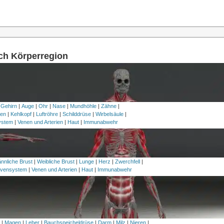
ach Körperregion
 Gehirn
|
Auge
|
Ohr
|
Nase
|
Mundhöhle
|
Zähne
|
en
|
Kehlkopf
|
Luftröhre
|
Schilddrüse
|
Wirbelsäule
|
ystem
|
Venen und Arterien
|
Haut
|
Immunabwehr
nnliche Brust
|
Weibliche Brust
|
Lunge
|
Herz
|
Zwerchfell
|
vensystem
|
Venen und Arterien
|
Haut
|
Immunabwehr
h
|
Magen
|
Leber
|
Bauchspeicheldrüse
|
Darm
|
Milz
|
Nieren
|