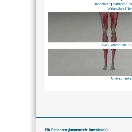
Nebenniere
|
Harnleiter u
Wirbelsäule
|
Ner
Knie
|
Oberschenkel
Unterschenke
Für Patienten (kostenfreie Downloads):