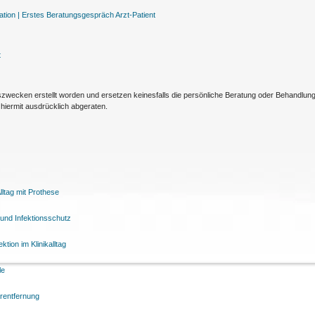
tion |
Erstes Beratungsgespräch Arzt-Patient
t
nszwecken erstellt worden und ersetzen keinesfalls die persönliche Beratung oder Behandlu
hiermit ausdrücklich abgeraten.
ltag mit Prothese
und Infektionsschutz
tion im Klinikalltag
le
arentfernung