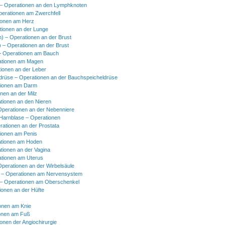
 Operationen an den Lymphknoten
perationen am Zwerchfell
ionen am Herz
tionen an der Lunge
h) – Operationen an der Brust
) – Operationen an der Brust
 Operationen am Bauch
ationen am Magen
ionen an der Leber
drüse – Operationen an der Bauchspeicheldrüse
tionen am Darm
onen an der Milz
tionen an den Nieren
Operationen an der Nebenniere
 Harnblase – Operationen
rationen an der Prostata
tionen am Penis
tionen am Hoden
tionen an der Vagina
ationen am Uterus
Operationen an der Wirbelsäule
 – Operationen am Nervensystem
– Operationen am Oberschenkel
ionen an der Hüfte
onen am Knie
onen am Fuß
onen der Angiochirurgie