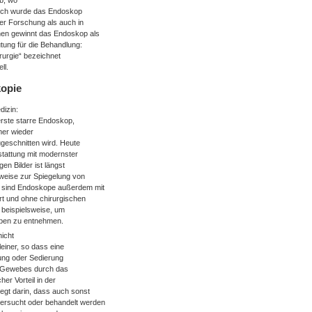
b, wo
hlich wurde das Endoskop
er Forschung als auch in
chen gewinnt das Endoskop als
ung für die Behandlung:
rurgie“ bezeichnet
ll.
kopie
dizin:
 erste starre Endoskop,
mer wieder
geschnitten wird. Heute
stattung mit modernster
en Bilder ist längst
weise zur Spiegelung von
 sind Endoskope außerdem mit
rt und ohne chirurgischen
 beispielsweise, um
oben zu entnehmen.
icht
einer, so dass eine
ung oder Sedierung
es Gewebes durch das
er Vorteil in der
gt darin, dass auch sonst
tersucht oder behandelt werden