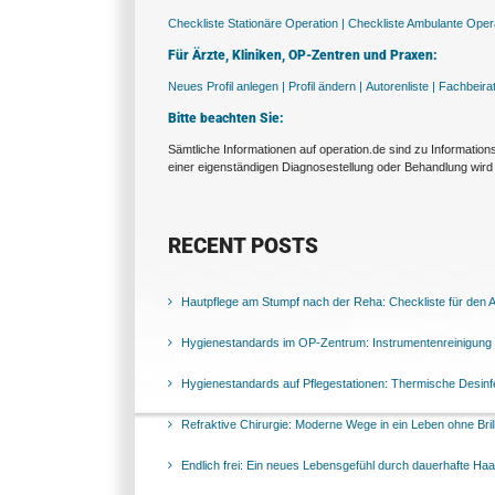
Checkliste Stationäre Operation |
Checkliste Ambulante Opera
Für Ärzte, Kliniken, OP-Zentren und Praxen:
Neues Profil anlegen |
Profil ändern |
Autorenliste |
Fachbeira
Bitte beachten Sie:
Sämtliche Informationen auf operation.de sind zu Informatio
einer eigenständigen Diagnosestellung oder Behandlung wird 
RECENT POSTS
Hautpflege am Stumpf nach der Reha: Checkliste für den Al
Hygienestandards im OP-Zentrum: Instrumentenreinigung 
Hygienestandards auf Pflegestationen: Thermische Desinfek
Refraktive Chirurgie: Moderne Wege in ein Leben ohne Bril
Endlich frei: Ein neues Lebensgefühl durch dauerhafte Ha