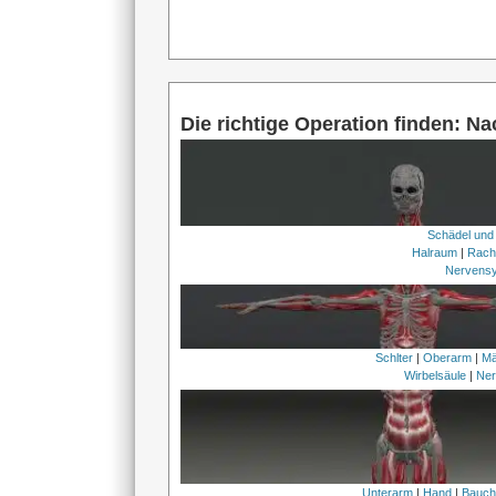
Die richtige Operation finden: N
Schädel und
Halraum
|
Rach
Nervens
Schlter
|
Oberarm
|
Mä
Wirbelsäule
|
Ner
Unterarm
|
Hand
|
Bauc