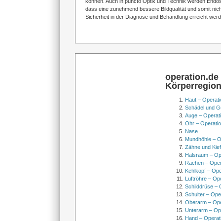
können. Auch in puncto Optik und Technik werden Endo
dass eine zunehmend bessere Bildqualität und somit nich
Sicherheit in der Diagnose und Behandlung erreicht wer
operation.de
Körperregio
Haut – Operati
Schädel und Ge
Auge – Operat
Ohr – Operati
Nase
Mundhöhle – O
Zähne und Kief
Halsraum – Op
Rachen – Oper
Kehlkopf – Ope
Luftröhre – Op
Schilddrüse – 
Schulter – Ope
Oberarm – Op
Unterarm – Op
Hand – Operat