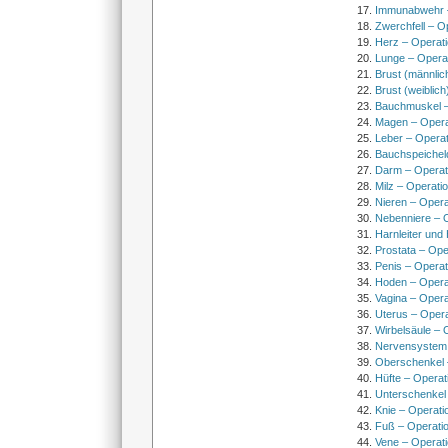
Immunabwehr –
Zwerchfell – O
Herz – Operat
Lunge – Opera
Brust (männlic
Brust (weiblich
Bauchmuskel –
Magen – Oper
Leber – Operat
Bauchspeichel
Darm – Opera
Milz – Operati
Nieren – Opera
Nebenniere – 
Harnleiter und
Prostata – Ope
Penis – Opera
Hoden – Opera
Vagina – Opera
Uterus – Oper
Wirbelsäule – 
Nervensystem
Oberschenkel 
Hüfte – Operat
Unterschenkel
Knie – Operati
Fuß – Operati
Vene – Operati