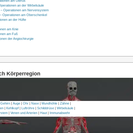
ationen am Uterus
Operationen an der Wirbelsäule
 – Operationen am Nervensystem
– Operationen am Oberschenkel
ionen an der Hüfte
onen am Knie
onen am Fuß
onen der Angiochirurgie
ach Körperregion
 Gehirn
|
Auge
|
Ohr
|
Nase
|
Mundhöhle
|
Zähne
|
en
|
Kehlkopf
|
Luftröhre
|
Schilddrüse
|
Wirbelsäule
|
ystem
|
Venen und Arterien
|
Haut
|
Immunabwehr