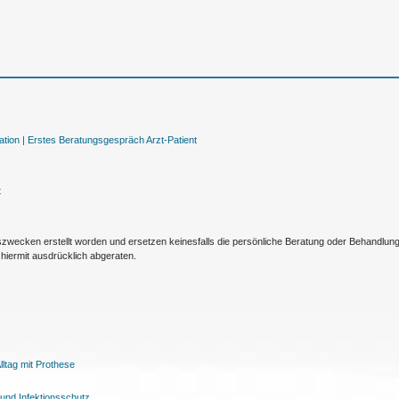
tion |
Erstes Beratungsgespräch Arzt-Patient
t
nszwecken erstellt worden und ersetzen keinesfalls die persönliche Beratung oder Behandlu
hiermit ausdrücklich abgeraten.
ltag mit Prothese
und Infektionsschutz