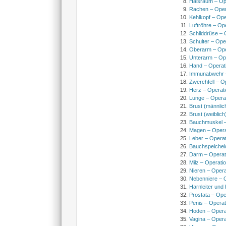
Halsraum – Op
Rachen – Oper
Kehlkopf – Ope
Luftröhre – Op
Schilddrüse – 
Schulter – Ope
Oberarm – Op
Unterarm – Op
Hand – Operat
Immunabwehr –
Zwerchfell – O
Herz – Operat
Lunge – Opera
Brust (männlic
Brust (weiblich
Bauchmuskel –
Magen – Oper
Leber – Operat
Bauchspeichel
Darm – Opera
Milz – Operati
Nieren – Opera
Nebenniere – 
Harnleiter und
Prostata – Ope
Penis – Opera
Hoden – Opera
Vagina – Opera