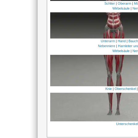
Schlter
|
Oberarm
|
Mä
Wirbelsäule
|
Ner
Unterarm
|
Hand
|
Bauc
Nebenniere
|
Harnleiter u
Wirbelsäule
|
Ner
Knie
|
Oberschenkel
Unterschenke