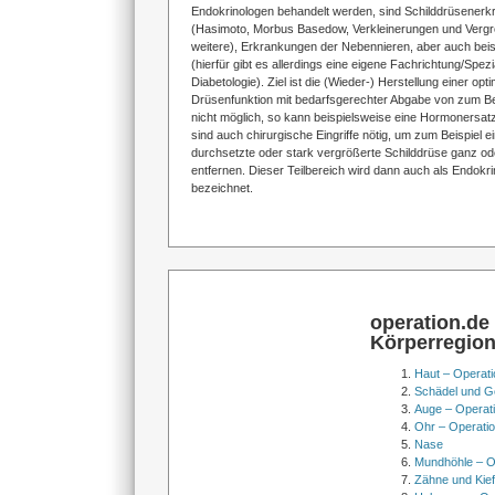
Endokrinologen behandelt werden, sind Schilddrüsener
(Hasimoto, Morbus Basedow, Verkleinerungen und Vergr
weitere), Erkrankungen der Nebennieren, aber auch bei
(hierfür gibt es allerdings eine eigene Fachrichtung/Spezia
Diabetologie). Ziel ist die (Wieder-) Herstellung einer opt
Drüsenfunktion mit bedarfsgerechter Abgabe von zum Bei
nicht möglich, so kann beispielsweise eine Hormonersatz
sind auch chirurgische Eingriffe nötig, um zum Beispiel 
durchsetzte oder stark vergrößerte Schilddrüse ganz ode
entfernen. Dieser Teilbereich wird dann auch als Endokri
bezeichnet.
operation.de
Körperregio
Haut – Operati
Schädel und Ge
Auge – Operat
Ohr – Operati
Nase
Mundhöhle – O
Zähne und Kief