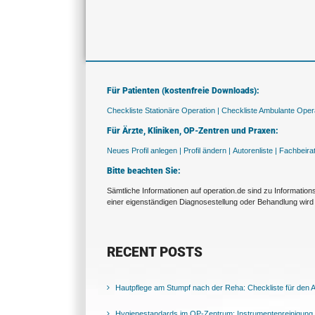
Für Patienten (kostenfreie Downloads):
Checkliste Stationäre Operation |
Checkliste Ambulante Opera
Für Ärzte, Kliniken, OP-Zentren und Praxen:
Neues Profil anlegen |
Profil ändern |
Autorenliste |
Fachbeira
Bitte beachten Sie:
Sämtliche Informationen auf operation.de sind zu Informatio
einer eigenständigen Diagnosestellung oder Behandlung wird 
RECENT POSTS
Hautpflege am Stumpf nach der Reha: Checkliste für den Al
Hygienestandards im OP-Zentrum: Instrumentenreinigung 