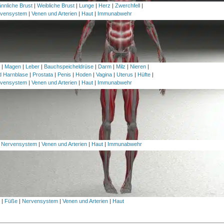
nnliche Brust
|
Weibliche Brust
|
Lunge
|
Herz
|
Zwerchfell
|
vensystem
|
Venen und Arterien
|
Haut
|
Immunabwehr
h
|
Magen
|
Leber
|
Bauchspeicheldrüse
|
Darm
|
Milz
|
Nieren
|
nd Harnblase
|
Prostata
|
Penis
|
Hoden
|
Vagina
|
Uterus
|
Hüfte
|
vensystem
|
Venen und Arterien
|
Haut
|
Immunabwehr
|
Nervensystem
|
Venen und Arterien
|
Haut
|
Immunabwehr
l
|
Füße
|
Nervensystem
|
Venen und Arterien
|
Haut