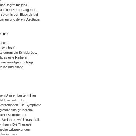
so
er Begriff für jene
kt in den Körper abgeben.
fort in den Blutkreislauf
rganen und deren Vorgängen
rper
irekt
offwechsel“
 anderem die Schilddrüse,
bt es eine Reihe an
 im jeweiligen Eintrag)
drüse und einige
nen Drüsen besteht. Hier
ilddrüse oder der
nterscheiden. Die Symptome
 steht eine gründliche
erte Blutbilder zur
Verfahren wie Ultraschall,
n kann. Die Therapie
ypische Erkrankungen,
eilweise von