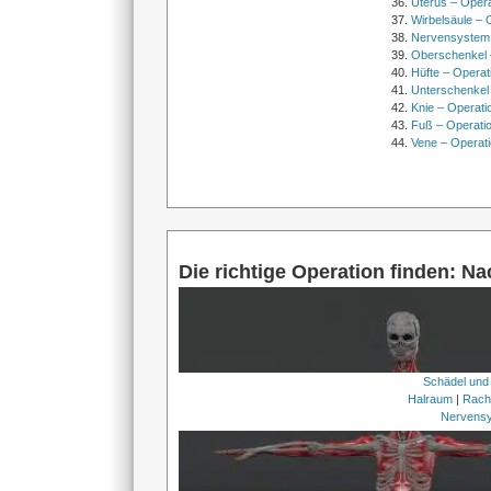
Uterus – Oper
Wirbelsäule – 
Nervensystem
Oberschenkel 
Hüfte – Operat
Unterschenkel
Knie – Operati
Fuß – Operati
Vene – Operati
Die richtige Operation finden: N
Schädel und
Halraum
|
Rach
Nervens