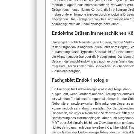
Endokrin bedeutet so viel wie „nach innen abgebend“, al
fachlich ausgedrückt: innersekretorisch. Verwendet wird d
Drüsen des menschlichen Körpers, die ihre Sekrete dire
Insbesondere Hormone werden durch endokrine Drüsen so
abgegeben. Das Fachgebiet, welches sich mit diesen O
beschäftigt, wird als Endokrinologie bezeichnet.
Endokrine Drüsen im menschlichen Kö
Umgangssprachlich werden jene Drüsen, die ihre Stoffe d
in den Organismus abgeben, auch unter dem Begriff „St
zusammengefasst. Typische Beispiele hierfür sind unter
die Hirnanhangsdrüse oder die Nebennieren. Daneben gi
Drüsen, die sowohl endokrin als auch exokrin (mehr dazu
tätig sind. Hierzu zählen zum Beispiel die Bauchspeichel
Geschlechtsorgane.
Fachgebiet Endokrinologie
Ein Facharzt für Endokrinologie wird in der Regel dann
aufgesucht, wenn Verdacht auf eine Störung der endokri
ist zwischen Funktionsstörungen beispielsweise der Sch
Nebennieren sowie zwischen Erkrankungen dieser zu u
können jedoch sehr ähnlich ausfallen. Vor der Behandlung
Diagnostik, die unterschiedlichste Verfahren wie differenzi
Bestimmung des Hormonspiegels, aber auch bildgebende 
MRT oder Szintigrafie bis hin zu Gewebeproben umfasse
richtet sich dann nach dem jeweiligen Krankheitsbild. T
die ins Gebiet der Endokrinologie fallen oder zumindest t