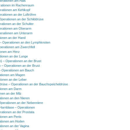
erationen am Hals
ationen im Rachenraum
rationen am Kehlkopf
erationen an der Luftröhre
Operationen an der Schilddrüse
rationen an der Schulter
erationen am Oberarm
erationen am Unterarm
ionen an der Hand
 Operationen an den Lymphknoten
perationen am Zwerchfell
ionen am Herz
tionen an der Lunge
h) – Operationen an der Brust
) – Operationen an der Brust
 Operationen am Bauch
ationen am Magen
ionen an der Leber
drüse – Operationen an der Bauchspeicheldrüse
tionen am Darm
onen an der Milz
tionen an den Nieren
Operationen an der Nebenniere
 Harnblase – Operationen
rationen an der Prostata
tionen am Penis
tionen am Hoden
tionen an der Vagina