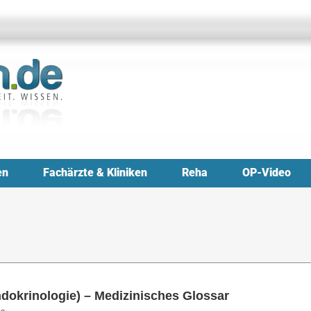
en
Fachärzte & Kliniken
Reha
OP-Video
dokrinologie) – Medizinisches Glossar