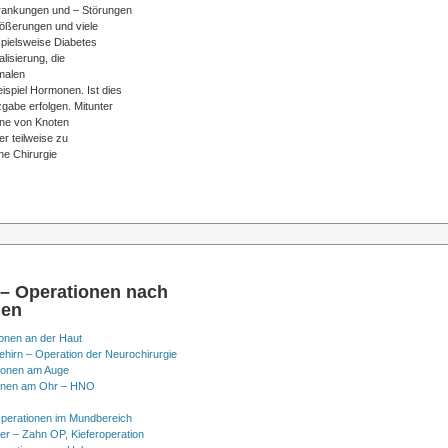
krankungen und – Störungen
ößerungen und viele
spielsweise Diabetes
lisierung, die
imalen
spiel Hormonen. Ist dies
gabe erfolgen. Mitunter
eine von Knoten
r teilweise zu
ne Chirurgie
 – Operationen nach
nen
onen an der Haut
hirn – Operation der Neurochirurgie
ionen am Auge
onen am Ohr – HNO
perationen im Mundbereich
er – Zahn OP, Kieferoperation