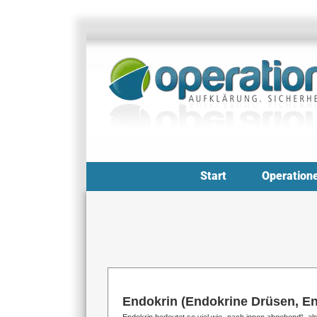
Zum
Inhalt
springen
Start
Operation
Endokrin (Endokrine Drüsen, En