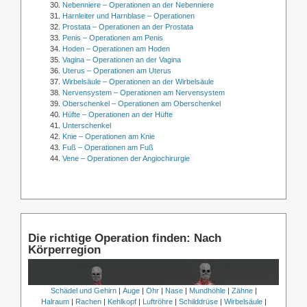
Nebenniere – Operationen an der Nebenniere
Harnleiter und Harnblase – Operationen
Prostata – Operationen an der Prostata
Penis – Operationen am Penis
Hoden – Operationen am Hoden
Vagina – Operationen an der Vagina
Uterus – Operationen am Uterus
Wirbelsäule – Operationen an der Wirbelsäule
Nervensystem – Operationen am Nervensystem
Oberschenkel – Operationen am Oberschenkel
Hüfte – Operationen an der Hüfte
Unterschenkel
Knie – Operationen am Knie
Fuß – Operationen am Fuß
Vene – Operationen der Angiochirurgie
Die richtige Operation finden: Nach
Körperregion
Schädel und Gehirn
|
Auge
|
Ohr
|
Nase
|
Mundhöhle
|
Zähne
|
Halraum
|
Rachen
|
Kehlkopf
|
Luftröhre
|
Schilddrüse
|
Wirbelsäule
|