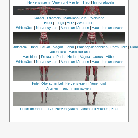
Nervensystem
|
Venen und Arterien
|
Haut
|
Immunabwehr
Schlter
|
Oberarm
|
Männliche Brust
|
Weibliche
Brust
|
Lunge
|
Herz
|
Zwerchfell
|
Wirbelsäule
|
Nervensystem
|
Venen und Arterien
|
Haut
|
Immunabwehr
Unterarm
|
Hand
|
Bauch
|
Magen
|
Leber
|
Bauchspeicheldrüse
|
Darm
|
Milz
|
Nier
Nebenniere
|
Harnleiter und
Harnblase
|
Prostata
|
Penis
|
Hoden
|
Vagina
|
Uterus
|
Hüfte
|
Wirbelsäule
|
Nervensystem
|
Venen und Arterien
|
Haut
|
Immunabwehr
Knie
|
Oberschenkel
|
Nervensystem
|
Venen und
Arterien
|
Haut
|
Immunabwehr
Unterschenkel
|
Füße
|
Nervensystem
|
Venen und Arterien
|
Haut