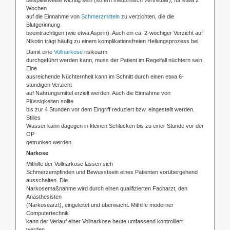
Wochen
auf die Einnahme von
Schmerzmitteln
zu verzichten, die die
Blutgerinnung
beeinträchtigen (wie etwa Aspirin). Auch ein ca. 2-wöchiger Verzicht auf
Nikotin trägt häufig zu einem komplikationsfreien Heilungsprozess bei.
Damit eine
Vollnarkose
risikoarm
durchgeführt werden kann, muss der Patient im Regelfall nüchtern sein.
Eine
ausreichende Nüchternheit kann im Schnitt durch einen etwa 6-
stündigen Verzicht
auf Nahrungsmittel erzielt werden. Auch die Einnahme von
Flüssigkeiten sollte
bis zur 4 Stunden vor dem Eingriff reduziert bzw. eingestellt werden.
Stilles
Wasser kann dagegen in kleinen Schlucken bis zu einer Stunde vor der
OP
getrunken werden.
Narkose
Mithilfe der Vollnarkose lassen sich
Schmerzempfinden und Bewusstsein eines Patienten vorübergehend
ausschalten. Die
Narkosemaßnahme wird durch einen qualifizierten Facharzt, den
Anästhesisten
(Narkosearzt), eingeleitet und überwacht. Mithilfe moderner
Computertechnik
kann der Verlauf einer Vollnarkose heute umfassend kontrolliert
werden.