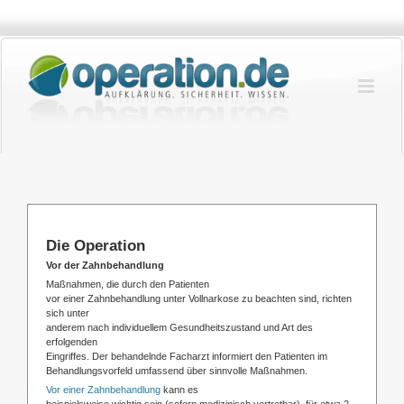
Zum
Inhalt
springen
Die Operation
Vor der Zahnbehandlung
Maßnahmen, die durch den Patienten
vor einer Zahnbehandlung unter Vollnarkose zu beachten sind, richten
sich unter
anderem nach individuellem Gesundheitszustand und Art des
erfolgenden
Eingriffes. Der behandelnde Facharzt informiert den Patienten im
Behandlungsvorfeld umfassend über sinnvolle Maßnahmen.
Vor einer Zahnbehandlung
kann es
beispielsweise wichtig sein (sofern medizinisch vertretbar), für etwa 2