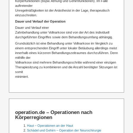
Körperfunktionen (bspw. Atmung und Gehirnfunktionen). Im Falle
auftretender
Unregelmäßigkeiten ist der Anästhesist in der Lage, therapeutisch
einzuschreiten.
Dauer und Verlauf der Operation
Dauer und Verlauf einer
Zahnbehandlung unter Vollnarkose sind von der Art des individuell
durchgeführten Eingriffes sowie dem Behandlungsumfang abhängig.
Grundsätzlich ist eine Behandlung unter Vollnarkose im Vergleich zu
einem entsprechenden Eingriff unter lokaler Betäubung allerdings meist
innerhalb eines kürzeren Behandlungszeitraumes durchzuführen. Denn
mithilfe der
Vollnarkose sind mehrere Behandlungsschritte während einer einzigen
Therapiesitzung zu kombinieren und die Anzahl benötigter Sitzungen ist
somit
minimiert.
operation.de – Operationen nach
Körperregionen
Haut – Operationen an der Haut
Schädel und Gehirn – Operation der Neurochirurgie