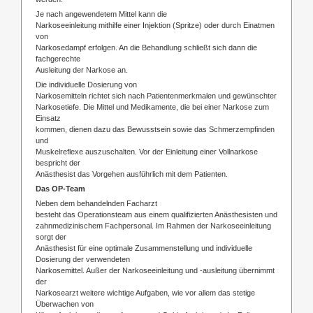
Je nach angewendetem Mittel kann die
Narkoseeinleitung mithilfe einer Injektion (Spritze) oder durch Einatmen
von
Narkosedampf erfolgen. An die Behandlung schließt sich dann die
fachgerechte
Ausleitung der Narkose an.
Die individuelle Dosierung von
Narkosemitteln richtet sich nach Patientenmerkmalen und gewünschter
Narkosetiefe. Die Mittel und Medikamente, die bei einer Narkose zum
Einsatz
kommen, dienen dazu das Bewusstsein sowie das Schmerzempfinden
und
Muskelreflexe auszuschalten. Vor der Einleitung einer Vollnarkose
bespricht der
Anästhesist das Vorgehen ausführlich mit dem Patienten.
Das OP-Team
Neben dem behandelnden Facharzt
besteht das Operationsteam aus einem qualifizierten Anästhesisten und
zahnmedizinischem Fachpersonal. Im Rahmen der Narkoseeinleitung
sorgt der
Anästhesist für eine optimale Zusammenstellung und individuelle
Dosierung der verwendeten
Narkosemittel. Außer der Narkoseeinleitung und -ausleitung übernimmt
der
Narkosearzt weitere wichtige Aufgaben, wie vor allem das stetige
Überwachen von