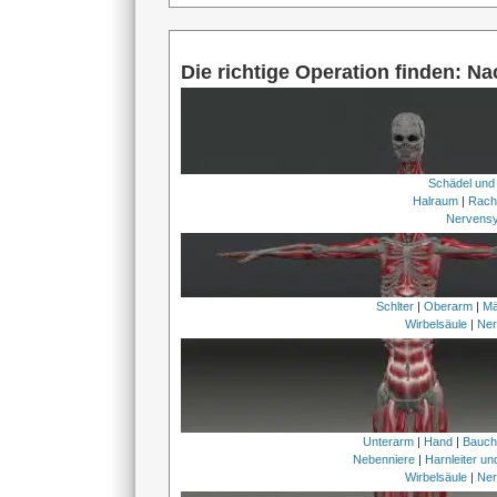
Die richtige Operation finden: N
Schädel und
Halraum
|
Rach
Nervens
Schlter
|
Oberarm
|
Mä
Wirbelsäule
|
Ner
Unterarm
|
Hand
|
Bauc
Nebenniere
|
Harnleiter u
Wirbelsäule
|
Ner