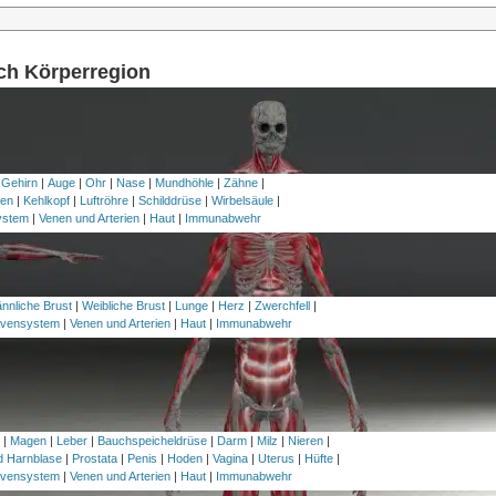
ach Körperregion
 Gehirn
|
Auge
|
Ohr
|
Nase
|
Mundhöhle
|
Zähne
|
en
|
Kehlkopf
|
Luftröhre
|
Schilddrüse
|
Wirbelsäule
|
ystem
|
Venen und Arterien
|
Haut
|
Immunabwehr
nnliche Brust
|
Weibliche Brust
|
Lunge
|
Herz
|
Zwerchfell
|
vensystem
|
Venen und Arterien
|
Haut
|
Immunabwehr
h
|
Magen
|
Leber
|
Bauchspeicheldrüse
|
Darm
|
Milz
|
Nieren
|
nd Harnblase
|
Prostata
|
Penis
|
Hoden
|
Vagina
|
Uterus
|
Hüfte
|
vensystem
|
Venen und Arterien
|
Haut
|
Immunabwehr