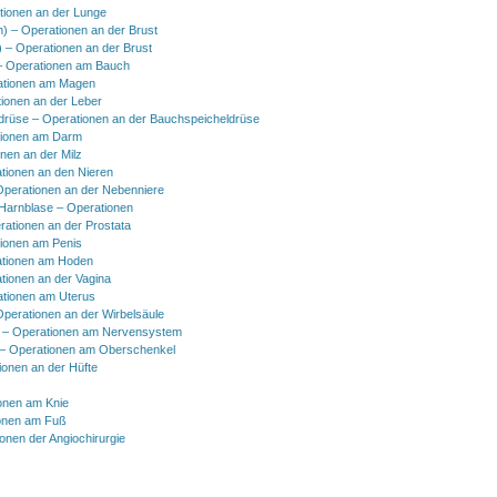
tionen an der Lunge
h) – Operationen an der Brust
) – Operationen an der Brust
 Operationen am Bauch
ationen am Magen
ionen an der Leber
drüse – Operationen an der Bauchspeicheldrüse
tionen am Darm
onen an der Milz
tionen an den Nieren
Operationen an der Nebenniere
 Harnblase – Operationen
rationen an der Prostata
tionen am Penis
tionen am Hoden
tionen an der Vagina
ationen am Uterus
Operationen an der Wirbelsäule
 – Operationen am Nervensystem
– Operationen am Oberschenkel
ionen an der Hüfte
onen am Knie
onen am Fuß
onen der Angiochirurgie