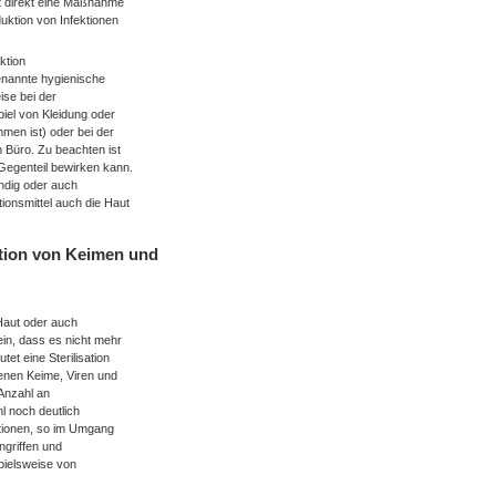
ht direkt eine Maßnahme
duktion von Infektionen
ktion
enannte hygienische
eise bei der
iel von Kleidung oder
men ist) oder bei der
 Büro. Zu beachten ist
Gegenteil bewirken kann.
endig oder auch
onsmittel auch die Haut
ktion von Keimen und
 Haut oder auch
ein, dass es nicht mehr
t eine Sterilisation
denen Keime, Viren und
 Anzahl an
hl noch deutlich
ationen, so im Umgang
ngriffen und
pielsweise von