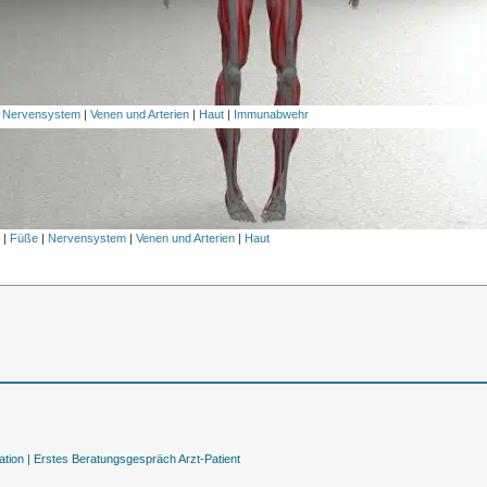
|
Nervensystem
|
Venen und Arterien
|
Haut
|
Immunabwehr
l
|
Füße
|
Nervensystem
|
Venen und Arterien
|
Haut
tion |
Erstes Beratungsgespräch Arzt-Patient