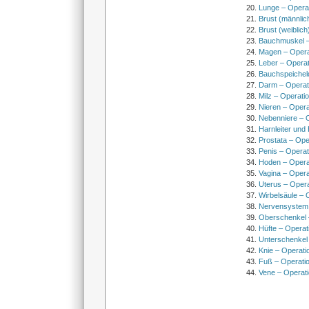
Lunge – Opera
Brust (männlic
Brust (weiblich
Bauchmuskel –
Magen – Oper
Leber – Operat
Bauchspeichel
Darm – Opera
Milz – Operati
Nieren – Opera
Nebenniere – 
Harnleiter und
Prostata – Ope
Penis – Opera
Hoden – Opera
Vagina – Opera
Uterus – Oper
Wirbelsäule – 
Nervensystem
Oberschenkel 
Hüfte – Operat
Unterschenkel
Knie – Operati
Fuß – Operati
Vene – Operati