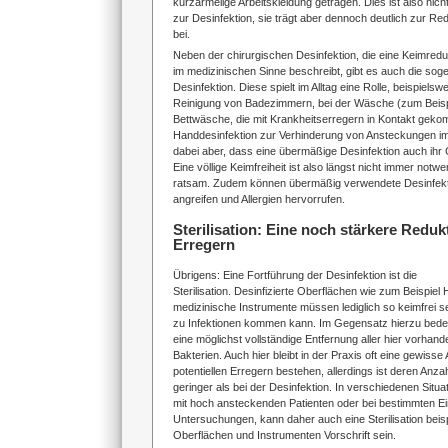
kurzärmelige Arbeitskleidung getragen. Dies ist also nic
zur Desinfektion, sie trägt aber dennoch deutlich zur Re
bei.
Neben der chirurgischen Desinfektion, die eine Keimredu
im medizinischen Sinne beschreibt, gibt es auch die sog
Desinfektion. Diese spielt im Alltag eine Rolle, beispielsw
Reinigung von Badezimmern, bei der Wäsche (zum Beisp
Bettwäsche, die mit Krankheitserregern in Kontakt gekom
Handdesinfektion zur Verhinderung von Ansteckungen im
dabei aber, dass eine übermäßige Desinfektion auch ihr 
Eine völlige Keimfreiheit ist also längst nicht immer notw
ratsam. Zudem können übermäßig verwendete Desinfekti
angreifen und Allergien hervorrufen.
Sterilisation: Eine noch stärkere Redu
Erregern
Übrigens: Eine Fortführung der Desinfektion ist die
Sterilisation. Desinfizierte Oberflächen wie zum Beispiel
medizinische Instrumente müssen lediglich so keimfrei s
zu Infektionen kommen kann. Im Gegensatz hierzu bedeute
eine möglichst vollständige Entfernung aller hier vorhan
Bakterien. Auch hier bleibt in der Praxis oft eine gewisse
potentiellen Erregern bestehen, allerdings ist deren Anza
geringer als bei der Desinfektion. In verschiedenen Situ
mit hoch ansteckenden Patienten oder bei bestimmten Ei
Untersuchungen, kann daher auch eine Sterilisation beis
Oberflächen und Instrumenten Vorschrift sein.