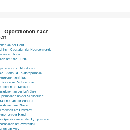
 – Operationen nach
nen
onen an der Haut
hirn – Operation der Neurochirurgie
ionen am Auge
onen am Ohr – HNO
perationen im Mundbereich
er – Zahn OP, Kieferoperation
erationen am Hals
ationen im Rachenraum
rationen am Kehlkopf
erationen an der Luftröhre
Operationen an der Schilddrüse
rationen an der Schulter
erationen am Oberarm
erationen am Unterarm
ionen an der Hand
 Operationen an den Lymphknoten
perationen am Zwerchfell
ionen am Herz