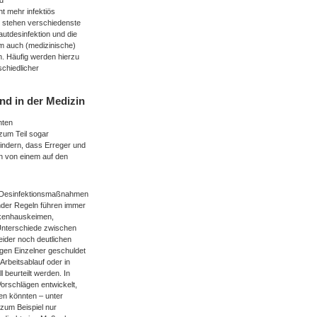
rd
ht mehr infektiös
zu stehen verschiedenste
autdesinfektion und die
m auch (medizinische)
. Häufig werden hierzu
schiedlicher
nd in der Medizin
nten
 zum Teil sogar
indern, dass Erreger und
n von einem auf den
de Desinfektionsmaßnahmen
nder Regeln führen immer
ankenhauskeimen,
 Unterschiede zwischen
eider noch deutlichen
gen Einzelner geschuldet
Arbeitsablauf oder in
 beurteilt werden. In
orschlägen entwickelt,
gen könnten – unter
 zum Beispiel nur