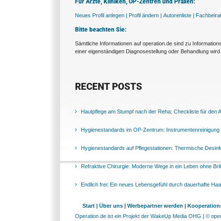
Für Ärzte, Kliniken, OP-Zentren und Praxen:
Neues Profil anlegen |
Profil ändern |
Autorenliste |
Fachbeira
Bitte beachten Sie:
Sämtliche Informationen auf operation.de sind zu Informatio
einer eigenständigen Diagnosestellung oder Behandlung wird 
RECENT POSTS
Hautpflege am Stumpf nach der Reha: Checkliste für den Al
Hygienestandards im OP-Zentrum: Instrumentenreinigung 
Hygienestandards auf Pflegestationen: Thermische Desinfek
Refraktive Chirurgie: Moderne Wege in ein Leben ohne Bril
Endlich frei: Ein neues Lebensgefühl durch dauerhafte Ha
Start |
Über uns |
Werbepartner werden |
Kooperations
Operation.de ist ein Projekt der WakeUp Media OHG | © opera