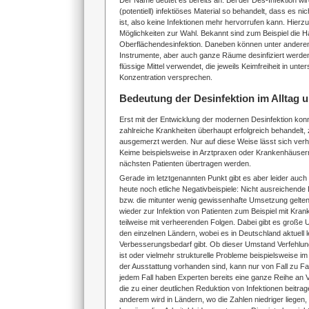
Der Name deutet es bereits an: Bei der Des-Infektion wi
(potentiell) infektiöses Material so behandelt, dass es nic
ist, also keine Infektionen mehr hervorrufen kann. Hier
Möglichkeiten zur Wahl. Bekannt sind zum Beispiel die H
Oberflächendesinfektion. Daneben können unter andere
Instrumente, aber auch ganze Räume desinfiziert werden
flüssige Mittel verwendet, die jeweils Keimfreiheit in unter
Konzentration versprechen.
Bedeutung der Desinfektion im Alltag u
Erst mit der Entwicklung der modernen Desinfektion kon
zahlreiche Krankheiten überhaupt erfolgreich behandelt,
ausgemerzt werden. Nur auf diese Weise lässt sich verh
Keime beispielsweise in Arztpraxen oder Krankenhäuser
nächsten Patienten übertragen werden.
Gerade im letztgenannten Punkt gibt es aber leider auch
heute noch etliche Negativbeispiele: Nicht ausreichen
bzw. die mitunter wenig gewissenhafte Umsetzung gelte
wieder zur Infektion von Patienten zum Beispiel mit Kr
teilweise mit verheerenden Folgen. Dabei gibt es große
den einzelnen Ländern, wobei es in Deutschland aktuell l
Verbesserungsbedarf gibt. Ob dieser Umstand Verfehlun
ist oder vielmehr strukturelle Probleme beispielsweise im 
der Ausstattung vorhanden sind, kann nur von Fall zu Fall
jedem Fall haben Experten bereits eine ganze Reihe an V
die zu einer deutlichen Reduktion von Infektionen beitra
anderem wird in Ländern, wo die Zahlen niedriger liegen,