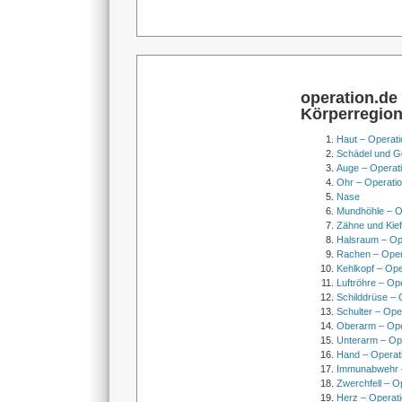
operation.de
Körperregio
Haut – Operati
Schädel und Ge
Auge – Operat
Ohr – Operati
Nase
Mundhöhle – O
Zähne und Kief
Halsraum – Op
Rachen – Oper
Kehlkopf – Ope
Luftröhre – Op
Schilddrüse – 
Schulter – Ope
Oberarm – Op
Unterarm – Op
Hand – Operat
Immunabwehr –
Zwerchfell – O
Herz – Operat