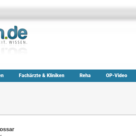
en
Fachärzte & Kliniken
Reha
OP-Video
lossar