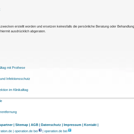
t
nszwecken erstellt worden und ersetzen keinesfalls die persönliche Beratung oder Behandlu
hiermit ausdrücklich abgeraten.
ltag mit Prothese
und Infektionsschutz
tion im Klinikalltag
le
arentfernung
partner |
Sitemap |
AGB |
Datenschutz |
Impressum |
Kontakt |
tion.de | operation.de bei
| operation.de bei